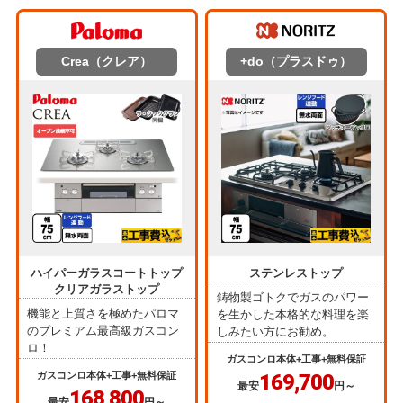
Crea（クレア）
+do（プラスドゥ）
ハイパーガラスコートトップ
ステンレストップ
クリアガラストップ
鋳物製ゴトクでガスのパワー
機能と上質さを極めたパロマ
を生かした本格的な料理を楽
のプレミアム最高級ガスコン
しみたい方にお勧め。
ロ！
ガスコンロ本体+工事+無料保証
ガスコンロ本体+工事+無料保証
169,700
最安
円～
168,800
最安
円～