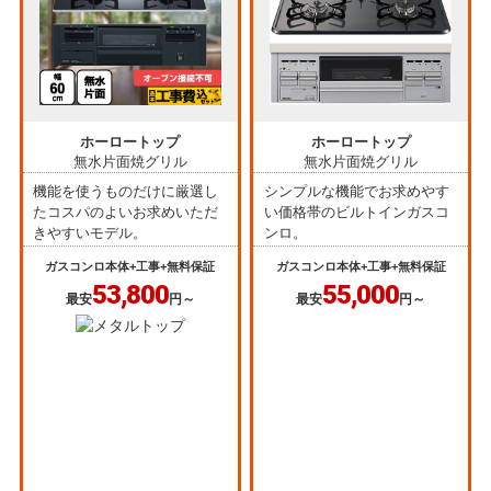
ホーロートップ
ホーロートップ
無水片面焼グリル
無水片面焼グリル
機能を使うものだけに厳選し
シンプルな機能でお求めやす
たコスパのよいお求めいただ
い価格帯のビルトインガスコ
きやすいモデル。
ンロ。
ガスコンロ本体+工事+無料保証
ガスコンロ本体+工事+無料保証
53,800
55,000
最安
円～
最安
円～