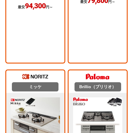
79,800
最安
円～
94,300
最安
円～
ミッケ
Brillio（ブリリオ）