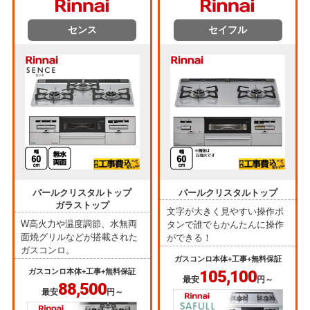
センス
セイフル
パールクリスタルトップ
パールクリスタルトップ
ガラストップ
文字が大きく見やすい操作ボ
W高火力や温度調節、水無両
タンで誰でもかんたんに操作
面焼グリルなどが搭載された
ができる！
ガスコンロ。
ガスコンロ本体+工事+無料保証
ガスコンロ本体+工事+無料保証
105,100
最安
円～
88,500
最安
円～