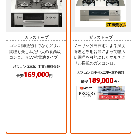
ガラストップ
ガラストップ
コンロ調理だけでなくグリル
ノーリツ独自技術による温度
調理も楽しみたい人の最高級
管理と専用容器によって幅広
コンロ。※3V乾電池タイプ
い調理を可能にしたマルチグ
リル搭載のガスコンロ。
ガスコンロ本体+工事+無料保証
169,000
ガスコンロ本体+工事+無料保証
最安
円～
189,000
最安
円～