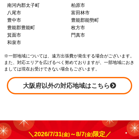
南河内郡太子町
柏原市
八尾市
富田林市
豊中市
豊能郡能勢町
豊能郡豊能町
枚方市
箕面市
門真市
和泉市
※一部地域については、遠方出張費が発生する場合がございます。
また、対応エリアを広げるべく努めておりますが、一部地域におき
ましては現在お受けできない場合もございます。
大阪府以外の対応地域はこちら
＼2026/7/31
～8/7
限定／
(金)
(金)