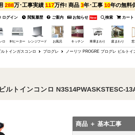
用
288
万･工事実績
117
万件! 商品
3
年･工事
10
年の無料
ログイン
閲覧履歴
ご案内
お知らせ
検索
カート
New
ンロ
IHヒーター
レンジフード
お風呂
キッチン
車庫まわり
庭まわり
窓
 ビルトインガスコンロ
プログレ
ノーリツ PROGRE プログレ ビルトインコ
ビルトインコンロ N3S14PWASKSTESC-13
商品 ＋ 基本工事