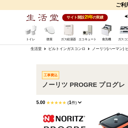
ご利
21年
サイト開設
の実績
トイレ
便座
ガス給湯器
エコキュート
食洗機
ガスコ
生活堂
ビルトインガスコンロ
ノーリツ(ハーマン)
工事費込
ノーリツ PROGRE プログレ 
5.00
1
(
件)