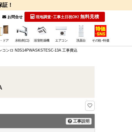
保証！
無料見積
お問合せ
現地調査･工事
土日祝OK!
・ドア
水栓(蛇口)
浴室乾燥機
エアコン
洗面台
その他･特価
ンロ N3S14PWASKSTESC-13A 工事費込
A
工事説明