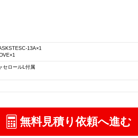
KSTESC-13A×1
OVE×1
ャセロールL付属
無料見積り依頼へ進む