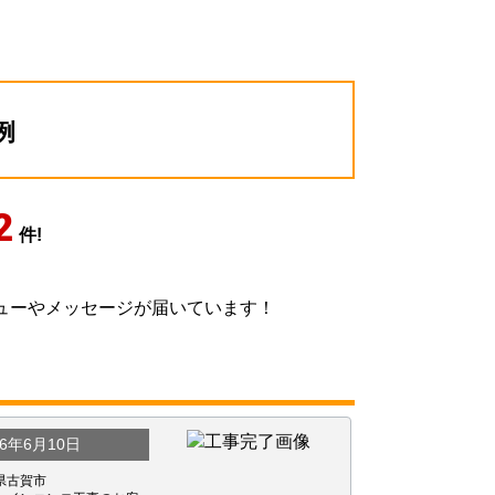
例
2
件!
ューやメッセージが届いています！
26年6月10日
県古賀市