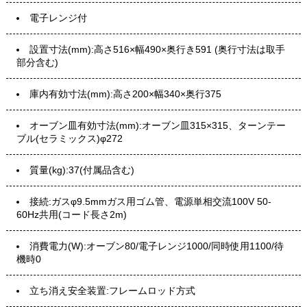
電子レンジ付
設置寸法(mm):高さ516×幅490×奥行き591 (奥行寸法は取手
部分含む)
庫内有効寸法(mm):高さ200×幅340×奥行375
オーブン皿有効寸法(mm):オーブン皿315×315、ターンテー
ブル(セラミックス)φ272
質量(kg):37(付属品含む)
接続:ガスφ9.5mmガス用ゴム管、電源単相交流100V 50-
60Hz共用(コード長さ2m)
消費電力(W):オーブン80/電子レンジ1000/同時使用1100/待
機時0
立ち消え安全装置:フレームロッド方式