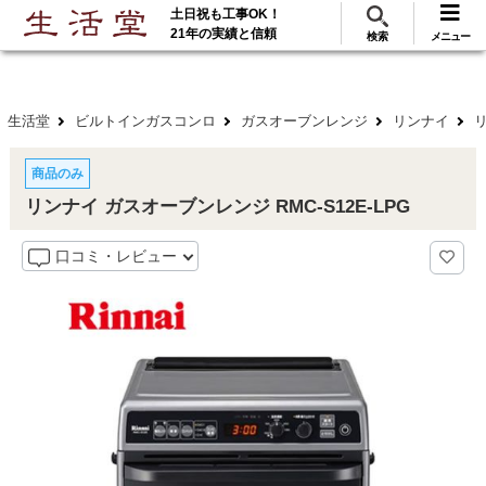
土日祝も工事OK！
288
117
無料見積
ご利用
万･工事実績
万件!
21年の実績と信頼
検索
メニュー
生活堂
ビルトインガスコンロ
ガスオーブンレンジ
リンナイ
リ
商品のみ
リンナイ ガスオーブンレンジ RMC-S12E-LPG
口コミ・レビュー