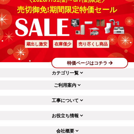
(金)
(金)
売切御免!期間限定特価セール
蔵出し激安
在庫僅少
売り尽くし商品
特価ページはコチラ
カテゴリ一覧
ご利用案内
工事について
お役立ち情報
会社概要