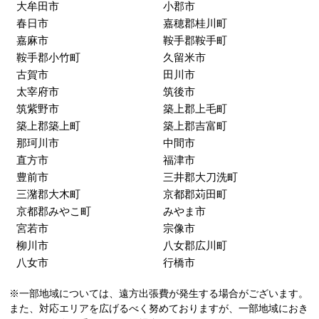
大牟田市
小郡市
春日市
嘉穂郡桂川町
嘉麻市
鞍手郡鞍手町
鞍手郡小竹町
久留米市
古賀市
田川市
太宰府市
筑後市
筑紫野市
築上郡上毛町
築上郡築上町
築上郡吉富町
那珂川市
中間市
直方市
福津市
豊前市
三井郡大刀洗町
三潴郡大木町
京都郡苅田町
京都郡みやこ町
みやま市
宮若市
宗像市
柳川市
八女郡広川町
八女市
行橋市
※一部地域については、遠方出張費が発生する場合がございます。
また、対応エリアを広げるべく努めておりますが、一部地域におき