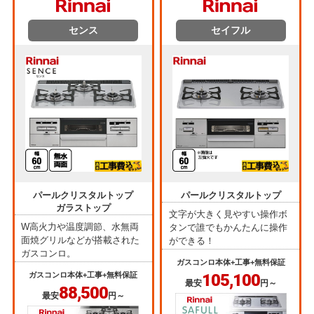
センス
セイフル
パールクリスタルトップ
パールクリスタルトップ
ガラストップ
文字が大きく見やすい操作ボ
W高火力や温度調節、水無両
タンで誰でもかんたんに操作
面焼グリルなどが搭載された
ができる！
ガスコンロ。
ガスコンロ本体+工事+無料保証
ガスコンロ本体+工事+無料保証
105,100
最安
円～
88,500
最安
円～