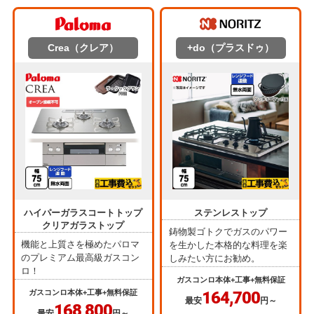
Crea（クレア）
+do（プラスドゥ）
ハイパーガラスコートトップ
ステンレストップ
クリアガラストップ
鋳物製ゴトクでガスのパワー
機能と上質さを極めたパロマ
を生かした本格的な料理を楽
のプレミアム最高級ガスコン
しみたい方にお勧め。
ロ！
ガスコンロ本体+工事+無料保証
ガスコンロ本体+工事+無料保証
164,700
最安
円～
168,800
最安
円～