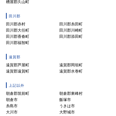
糟屋郡久山町
田川郡
田川郡赤村
田川郡糸田町
田川郡大任町
田川郡川崎町
田川郡香春町
田川郡添田町
田川郡福智町
遠賀郡
遠賀郡芦屋町
遠賀郡岡垣町
遠賀郡遠賀町
遠賀郡水巻町
上記以外
朝倉郡筑前町
朝倉郡東峰村
朝倉市
飯塚市
糸島市
うきは市
大川市
大野城市