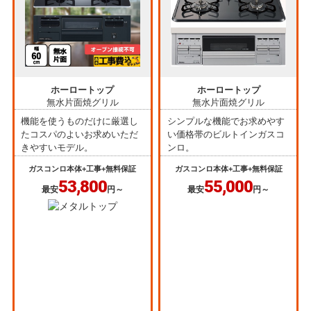
ホーロートップ
ホーロートップ
無水片面焼グリル
無水片面焼グリル
機能を使うものだけに厳選し
シンプルな機能でお求めやす
たコスパのよいお求めいただ
い価格帯のビルトインガスコ
きやすいモデル。
ンロ。
ガスコンロ本体+工事+無料保証
ガスコンロ本体+工事+無料保証
53,800
55,000
最安
円～
最安
円～