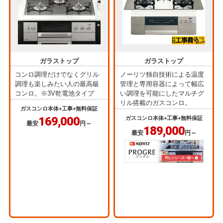
ガラストップ
ガラストップ
コンロ調理だけでなくグリル
ノーリツ独自技術による温度
調理も楽しみたい人の最高級
管理と専用容器によって幅広
コンロ。※3V乾電池タイプ
い調理を可能にしたマルチグ
リル搭載のガスコンロ。
ガスコンロ本体+工事+無料保証
169,000
ガスコンロ本体+工事+無料保証
最安
円～
189,000
最安
円～