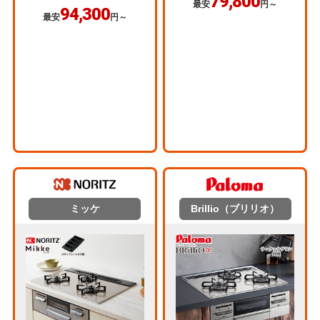
79,800
最安
円～
94,300
最安
円～
ミッケ
Brillio（ブリリオ）