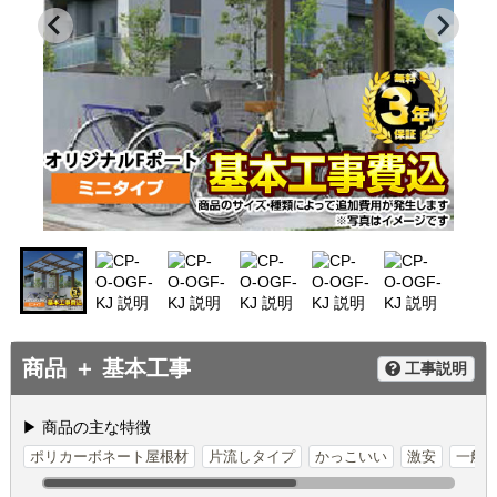
商品 ＋ 基本工事
工事説明
▶ 商品の主な特徴
ポリカーボネート屋根材
片流しタイプ
かっこいい
激安
一般地