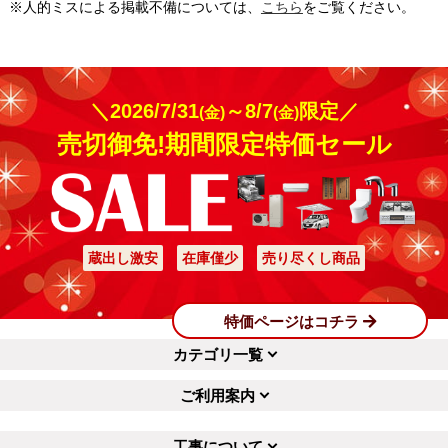
※人的ミスによる掲載不備については、
こちら
をご覧ください。
安っぽい印象になるの
設置前はスペースに収
が嫌で質感にこだわっ
まるか不安でしたが、
て選びました。アルミ
ぴったりと収まり安心
詳細はこちら
詳細はこちら
＼2026/7/31
～8/7
限定／
の風合いがシックで美
しました。見た目もす
(金)
(金)
しく、駐車場全体の雰
っきりと仕上がり、と
売切御免!期間限定特価セール
囲気がワンランク上が
ても満足しています。
ったように感じられま
す。機能性だけでなく
工事実績をもっと見る
見た目も大満足です。
蔵出し激安
在庫僅少
売り尽くし商品
特価ページはコチラ
カテゴリ一覧
ご利用案内
工事について