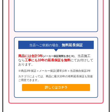
無料延長保証
当店へご依頼の場合、
商品には合計3年
、当店施工
(メーカー保証期間を含む※)
なら
工事にも10年の延長保証を無料
にてお付けして
おります。
※商品3年保証＝メーカー保証(通常)1年＋当店独自保証2年
カテゴリによっては、商品に最大10年の有料延長保証も別途
ご用意できます。
詳しくはコチラ