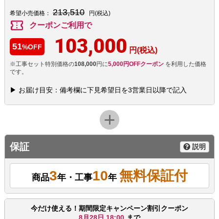
213,510
希望小売価格：
円(税込)
confirmation_number
クーポンご利用で
103,000
51
%OFF
円(税込)
※工事セット特別価格の
108,000
円に
5,000円OFFクーポン
を利用した価格
です。
▶ お届け目安：備考欄に下見希望日を3営業日以降で記入
保証
説明
3
10
無料保証付
商品
年・工事
年
今だけ使える！期間限定キャンペーン割引クーポン
8月28日 18:00
まで