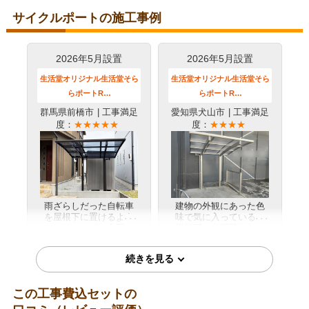
お客様の声をもっと見る
サイクルポートの施工事例
2026年5月設置
2026年5月設置
生活堂オリジナル生活堂そら
生活堂オリジナル生活堂そら
らポートR…
らポートR…
群馬県前橋市
| 工事満足
愛知県犬山市
| 工事満足
度：
★★★★★
度：
★★★★
雨ざらしだった自転車
建物の外観にあった色
を屋根下に置けるよう
味で気に入っている。
になり、サビの心配が
機能面でも問題ありま
詳細はこちら
詳細はこちら
減りました。長く大切
せん。
に使えそうです。
2026年5月設置
2026年4月設置
この工事費込セットの
生活堂オリジナル生活堂そら
生活堂オリジナル生活堂そら