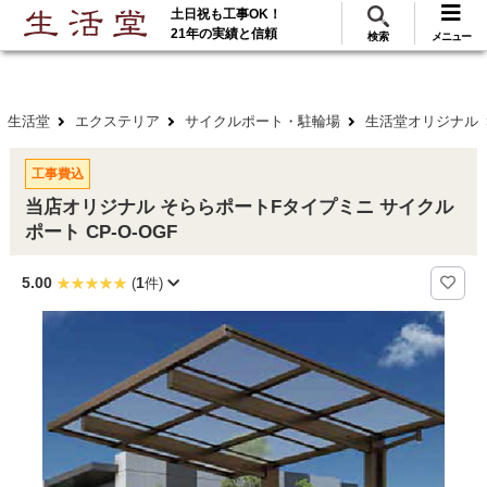
土日祝も工事OK！
288
117
無料見積
ご利用
万･工事実績
万件!
21年の実績と信頼
検索
メニュー
生活堂
エクステリア
サイクルポート・駐輪場
生活堂オリジナル
工事費込
当店オリジナル そららポートFタイプミニ サイクル
ポート CP-O-OGF
5.00
1
(
件)