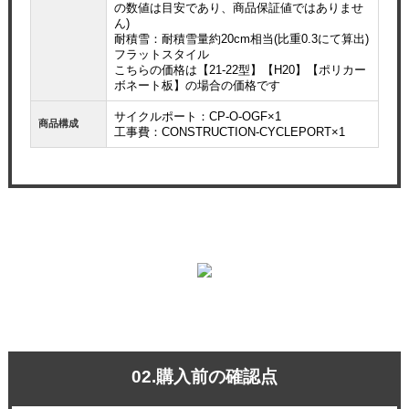
の数値は目安であり、商品保証値ではありませ
ん)
耐積雪：耐積雪量約20cm相当(比重0.3にて算出)
フラットスタイル
こちらの価格は【21-22型】【H20】【ポリカー
ボネート板】の場合の価格です
サイクルポート：CP-O-OGF×1
商品構成
工事費：CONSTRUCTION-CYCLEPORT×1
02.購入前の確認点