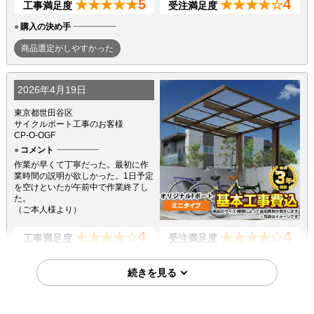
5
4
★★★★★
★★★★☆
工事満足度
受注満足度
購入の決め手
商品選定がしやすかった
2026年4月19日
東京都世田谷区
サイクルポート工事のお客様
CP-O-OGF
コメント
作業が早くて丁寧だった。最初に作
業時間の説明が欲しかった。1日予定
を空けといたが午前中で作業終了し
た。
（ご本人様より）
4
4
★★★★☆
★★★★☆
工事満足度
受注満足度
購入の決め手
価格が安かった
問い合わせの対応が良かった