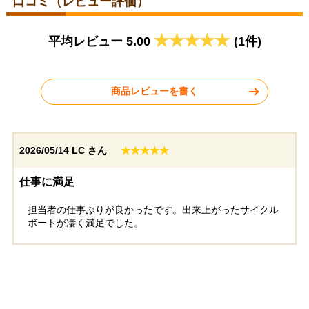
口コミ（レビュー評価）
らポートF…
らポートR…
東京都三鷹市
| 工事満足
愛知県弥富市
| 工事満足
平均レビュー 5.00
(1件)
度：
★★★★
度：
★★★★★
商品レビューを書く
狭いスペースにもぴっ
家の横の限られたスペ
たり納まり、雨から自
ースを有効活用したく
転車を守れて満足で
設置をお願いしまし
2026/05/14
LC さん
★★★★★
詳細はこちら
詳細はこちら
す。
た。工事も迅速で、施
工中の養生など最後ま
で丁寧に対応していた
仕事に満足
だけて安心でした。自
転車や荷物が雨に濡れ
2026年4月設置
2026年4月設置
担当者の仕事ぶりが良かったです。出来上がったサイクル
なくなり、使い勝手が
ボートが凄く満足でした。
良くなって大変満足し
生活堂オリジナル生活堂そら
生活堂オリジナル生活堂そら
ています。
らポートF…
らポートF…
千葉県千葉市
| 工事満足
東京都世田谷区
| 工事満足
度：
★★★★
度：
★★★★★