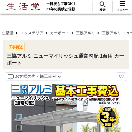
土日祝も工事OK！
288
117
無料見積
ご利用
万･工事実績
万件!
21年の実績と信頼
検索
メニュー
生活堂
エクステリア
カーポート
三協アルミ
三協アルミ ニュ
工事費込
三協アルミ ニューマイリッシュ通常勾配 1台用 カー
ポート
お客様の声・施工事例