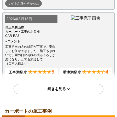
サイトが見やすかった
2026年6月18日
埼玉県狭山市
カーポート工事のお客様
CAR-RA3
コメント
工事担当の方の対応が丁寧で、安心
してお任せできました。施工もきれ
いで、雨の日の荷物の積み下ろしが
楽になり、とても満足して…
（ご本人様より）
5
4
★★★★★
★★★★☆
工事満足度
受注満足度
購入の決め手
サイトが見やすかった
2023年3月21日
カーポートの施工事例
大阪府堺市