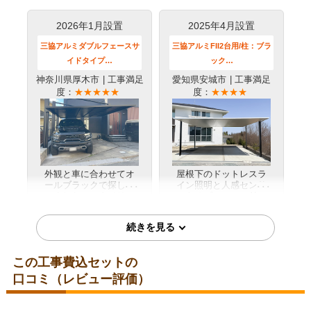
コメント
会話は最小限だったが、施工は十分
2026年1月設置
2025年4月設置
だった
（ご本人様より）
三協アルミダブルフェースサ
三協アルミFII2台用/柱：ブラ
5
3
★★★★★
★★★☆☆
イドタイプ…
ック…
工事満足度
受注満足度
神奈川県厚木市
| 工事満足
愛知県安城市
| 工事満足
購入の決め手
度：
★★★★★
度：
★★★★
価格が安かった
お客様の声をもっと見る
外観と車に合わせてオ
屋根下のドットレスラ
ールブラックで探して
イン照明と人感センサ
いました。スタイリッ
ーをオプションで付け
詳細はこちら
詳細はこちら
シュでモダンなイメー
たんですが、夜の使い
ジがとても気に入って
勝手がぐっと良くなり
います。
ました。夜でも安心し
て使えるようになった
のがとてもいい！
2024年12月設置
2024年11月設置
この工事費込セットの
三協アルミFII3台用/柱：ブラ
三協アルミFII1台用/ブラック
口コミ（レビュー評価）
ック…
愛知県名古屋市
| 工事満足
度：
★★★★★
愛知県岡崎市
| 工事満足