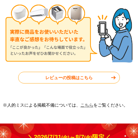
度：
★★★★★
デザイン性の高いカー
ポートなので値段が心
自宅の外観に合わせて
配でしたが、思ったよ
選んだデザインのカー
詳細はこちら
りお手頃でした！さら
ポートです。駐車スペ
にクーポンも使えて、
詳細はこちら
ースがおしゃれな空間
満足度の高い買い物が
になりました。
できました。
2024年7月設置
2023年10月設置
レビューの投稿はこちら
三協アルミセルフィ1台用/ブ
三協アルミG1-R2台用/ダーク
ラック
ブロ…
兵庫県川西市
| 工事満足
東京都墨田区
| 工事満足
※人的ミスによる掲載不備については、
こちら
をご覧ください。
度：
★★★★★
度：
★★★★★
＼2026/7/31
～8/7
限定／
(金)
(金)