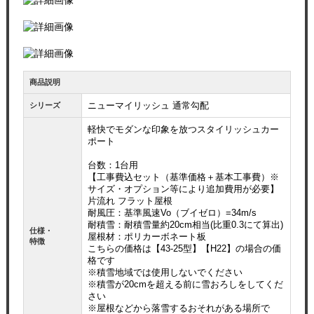
商品説明
ニューマイリッシュ 通常勾配
シリーズ
軽快でモダンな印象を放つスタイリッシュカー
ポート
台数：1台用
【工事費込セット（基準価格＋基本工事費）※
サイズ・オプション等により追加費用が必要】
片流れ フラット屋根
耐風圧：基準風速Vo（ブイゼロ）=34m/s
耐積雪：耐積雪量約20cm相当(比重0.3にて算出)
仕様・
屋根材：ポリカーボネート板
特徴
こちらの価格は【43-25型】【H22】の場合の価
格です
※積雪地域では使用しないでください
※積雪が20cmを超える前に雪おろしをしてくだ
さい
※屋根などから落雪するおそれがある場所で