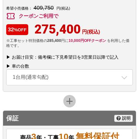
409,750
希望小売価格：
円(税込)
confirmation_number
クーポンご利用で
275,400
32
%OFF
円(税込)
※工事セット特別価格の
285,400
円に
10,000円OFFクーポン
を利用した価
格です。
▶ お届け目安：備考欄に下見希望日を3営業日以降で記入
▶ 車の台数
1台用(通常勾配)
保証
説明
3
10
無料保証付
商品
年・工事
年