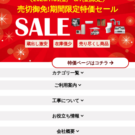
このカーポートのおか
値段もお手頃で良かっ
売切御免!期間限定特価セール
げで車の洗車回数が減
たです。
りそうです。デザイン
詳細はこちら
詳細はこちら
も落ち着いたものなの
で気に入っています。
工事実績をもっと見る
蔵出し激安
在庫僅少
売り尽くし商品
特価ページはコチラ
カテゴリ一覧
ご利用案内
工事について
お役立ち情報
会社概要