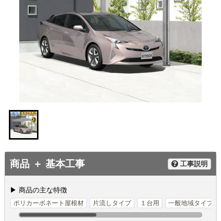
商品 ＋ 基本工事
工事説明
▶ 商品の主な特徴
ポリカーボネート屋根材
片流しタイプ
１台用
一般地域タイプ（積