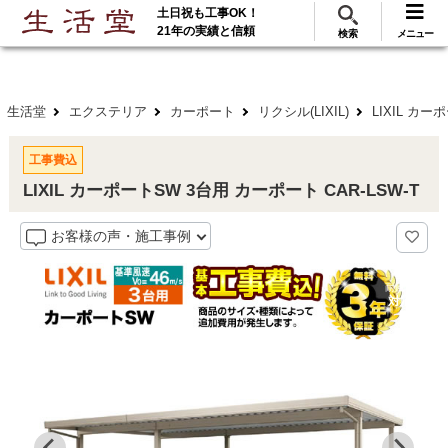
土日祝も工事OK！
288
117
無料見積
ご利用
万･工事実績
万件!
21年の実績と信頼
検索
メニュー
生活堂
エクステリア
カーポート
リクシル(LIXIL)
LIXIL カー
工事費込
LIXIL カーポートSW 3台用 カーポート CAR-LSW-T
お客様の声・施工事例
耐風圧
対応