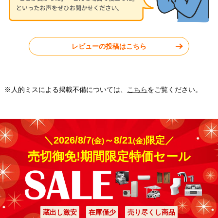
暗くなってしまうので
うこともあり不便を感
はないかと心配してい
詳細はこちら
じていましたが、カー
ました。担当の方に相
ポートを設置したこと
談したところ、本体や
でその心配が軽減さ
屋根材の色について丁
れ、スムーズに車を出
寧に提案していただ
せるようになりまし
2025年11月設置
2025年10月設置
レビューの投稿はこちら
き、明るい印象を保て
た。雨や霜からも車を
る仕上がりになりまし
守ってくれるため、冬
LIXILネスカRレギュラー1台
LIXILカーポートSC1台用/
た。不安も解消され、
場の準備にかかる手間
用/…
柱：…
機能性だけでなく見た
が減り、より快適に利
目にも満足していま
用できています。
神奈川県横浜市
| 工事満足
神奈川県海老名市
| 工事満
す。
※人的ミスによる掲載不備については、
こちら
をご覧ください。
度：
★★★★★
足度：
★★★★★
＼2026/8/7
～8/21
限定／
(金)
(金)
最近の異常気象で雹が
とてもかっこいいカー
売切御免!期間限定特価セール
降ることもあり、車の
ポートを設置してもら
傷防止のために設置し
いました。普通のポリ
詳細はこちら
詳細はこちら
ました。雨の日も濡れ
カーボネート板屋根で
ずに乗り降りできて便
もなくいかにも折板屋
利です。
根って感じでもない屋
根でとても気に入って
います。ありがとうご
工事実績をもっと見る
ざいました！
蔵出し激安
在庫僅少
売り尽くし商品