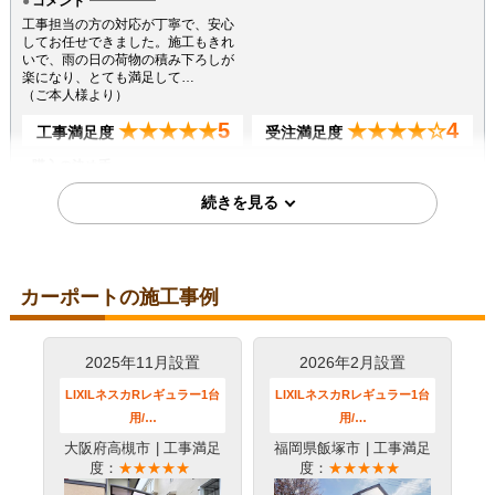
コメント
工事担当の方の対応が丁寧で、安心
してお任せできました。施工もきれ
いで、雨の日の荷物の積み下ろしが
楽になり、とても満足して…
（ご本人様より）
5
4
★★★★★
★★★★☆
工事満足度
受注満足度
購入の決め手
サイトが見やすかった
2023年3月21日
カーポートの施工事例
大阪府堺市
コメント
会話は最小限だったが、施工は十分
2025年11月設置
2026年2月設置
だった
（ご本人様より）
LIXILネスカRレギュラー1台
LIXILネスカRレギュラー1台
5
3
★★★★★
★★★☆☆
用/…
用/…
工事満足度
受注満足度
大阪府高槻市
| 工事満足
福岡県飯塚市
| 工事満足
購入の決め手
度：
★★★★★
度：
★★★★★
価格が安かった