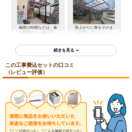
お客様の声をもっと見る
梅雨の時期などは、傘
雨上がりに車をそのま
を開閉する一瞬の間だ
ま放置しておくと、太
けでも服やカバンが濡
陽光で雨水が蒸発して
詳細はこちら
詳細はこちら
れてしまい、出勤前か
白いイオンデポジット
らテンションが下がっ
（水鱗）になってしま
ていました。屋根の下
い、市販の洗剤では落
で落ち着いて傘を畳
ちず困っていました。
み、濡れずに車内に滑
カーポートのおかげで
2026年2月設置
2026年1月設置
この工事費込セットの口コミ
り込めるようになった
そもそも雨水がボディ
ので、雨の日の朝の憂
に残らないため、塗装
LIXILネスカF/オータムブラ
LIXILLIXILネスカFワイド2…
（レビュー評価）
鬱さがすっかり吹き飛
の天敵である水シミ問
ウン
愛知県春日井市
| 工事満足
びました。
題が完全解決しまし
度：
★★★★★
た。
兵庫県丹波篠山市
| 工事満
足度：
★★★★★
日よけ対策としてカー
ポートの設置を検討し
これまでは雪の日にワ
ていましたが、外観が
イパーが凍結してしま
詳細はこちら