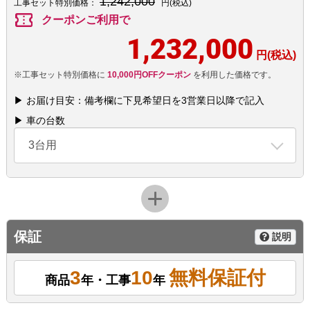
1,242,000
工事セット特別価格：
円(税込)
confirmation_number
クーポンご利用で
1,232,000
円(税込)
※工事セット特別価格に
10,000円OFFクーポン
を利用した価格です。
▶ お届け目安：備考欄に下見希望日を3営業日以降で記入
▶ 車の台数
3台用
保証
説明
3
10
無料保証付
商品
年・工事
年