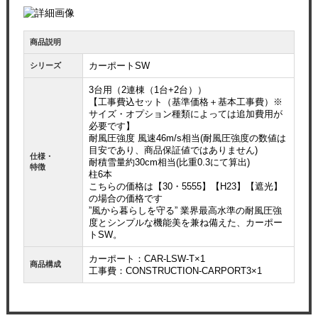
商品説明
カーポートSW
シリーズ
3台用（2連棟（1台+2台））
【工事費込セット（基準価格＋基本工事費）※
サイズ・オプション種類によっては追加費用が
必要です】
耐風圧強度 風速46m/s相当(耐風圧強度の数値は
目安であり、商品保証値ではありません)
仕様・
耐積雪量約30cm相当(比重0.3にて算出)
特徴
柱6本
こちらの価格は【30・5555】【H23】【遮光】
の場合の価格です
”風から暮らしを守る” 業界最高水準の耐風圧強
度とシンプルな機能美を兼ね備えた、カーポー
トSW。
カーポート：CAR-LSW-T×1
商品構成
工事費：CONSTRUCTION-CARPORT3×1