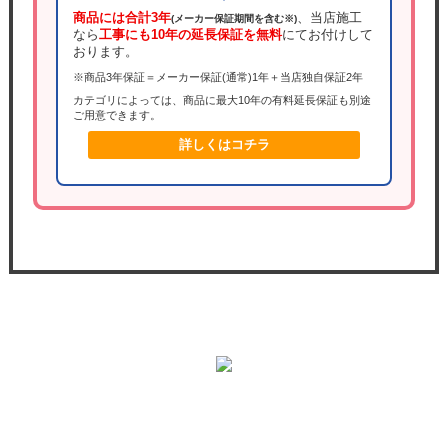
商品には合計3年
、当店施工
(メーカー保証期間を含む※)
なら
工事にも10年の延長保証を無料
にてお付けして
おります。
※商品3年保証＝メーカー保証(通常)1年＋当店独自保証2年
カテゴリによっては、商品に最大10年の有料延長保証も別途
ご用意できます。
詳しくはコチラ