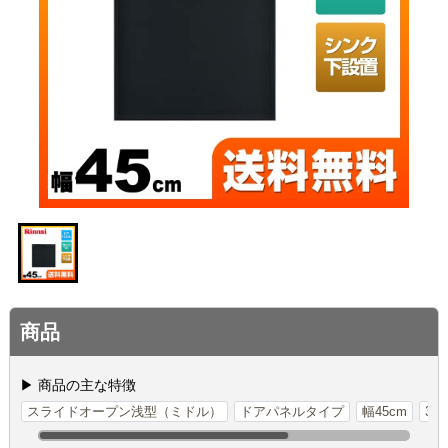
商品
▶ 商品の主な特徴
スライドオープン浅型（ミドル）
ドアパネルタイプ
幅45cm
33