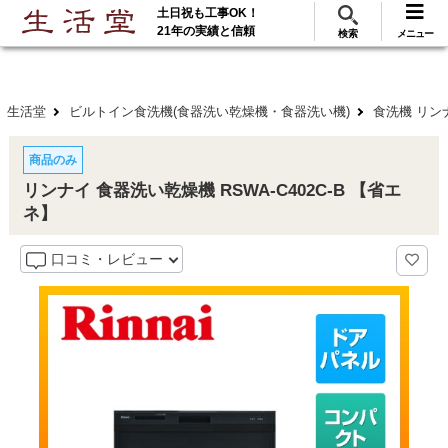
土日祝も工事OK！
288
117
無料見積
ご利用
万･工事実績
万件!
21年の実績と信頼
検索
メニュー
生活堂
ビルトイン食洗機(食器洗い乾燥機・食器洗い機)
食洗機 リン
商品のみ
リンナイ 食器洗い乾燥機 RSWA-C402C-B 【省エ
ネ】
口コミ・レビュー