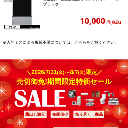
ブラック
10,000
円(税込)
※人的ミスによる掲載不備については、
こちら
をご覧ください。
＼2026/7/31
～8/7
限定／
(金)
(金)
売切御免!期間限定特価セール
蔵出し激安
在庫僅少
売り尽くし商品