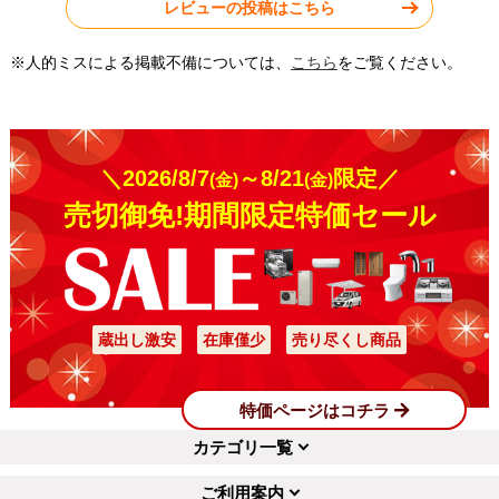
レビューの投稿はこちら
※人的ミスによる掲載不備については、
こちら
をご覧ください。
＼2026/8/7
～8/21
限定／
(金)
(金)
売切御免!期間限定特価セール
蔵出し激安
在庫僅少
売り尽くし商品
特価ページはコチラ
カテゴリ一覧
ご利用案内