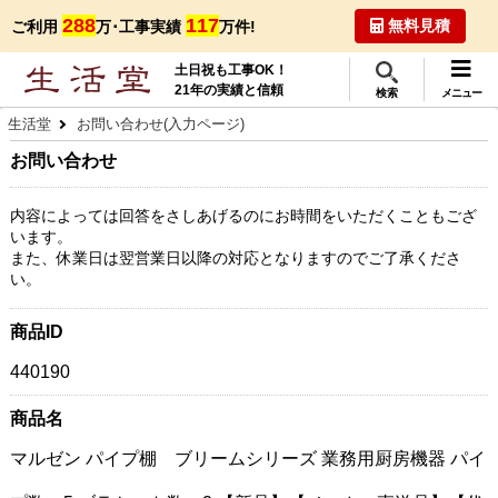
288
117
無料見積
ご利用
万･工事実績
万件!
土日祝も工事OK！
21年の実績と信頼
検索
メニュー
生活堂
お問い合わせ(入力ページ)
お問い合わせ
内容によっては回答をさしあげるのにお時間をいただくこともござ
います。
また、休業日は翌営業日以降の対応となりますのでご了承くださ
い。
商品ID
440190
商品名
マルゼン パイプ棚 ブリームシリーズ 業務用厨房機器 パイ