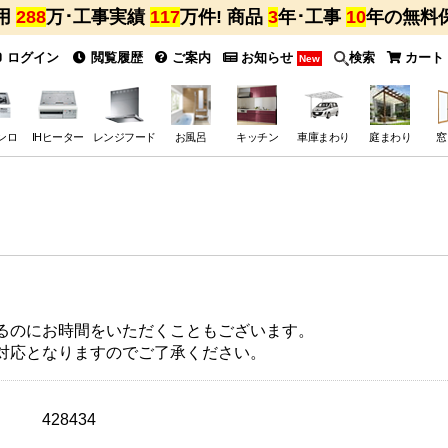
用
288
万･工事実績
117
万件! 商品
3
年･工事
10
年の無料
ログイン
閲覧履歴
ご案内
お知らせ
検索
カート
New
ンロ
IHヒーター
レンジフード
お風呂
キッチン
車庫まわり
庭まわり
窓
るのにお時間をいただくこともございます。
対応となりますのでご了承ください。
428434