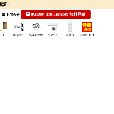
保証！
無料見積
お問合せ
現地調査･工事
土日祝OK!
・ドア
水栓(蛇口)
浴室乾燥機
エアコン
洗面台
その他･特価