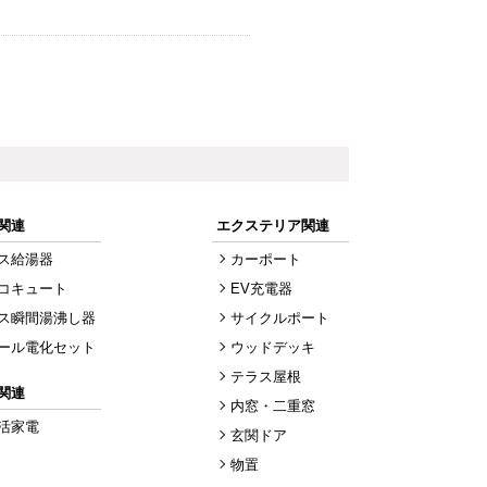
関連
エクステリア関連
ス給湯器
カーポート
コキュート
EV充電器
ス瞬間湯沸し器
サイクルポート
ール電化セット
ウッドデッキ
テラス屋根
関連
内窓・二重窓
活家電
玄関ドア
物置