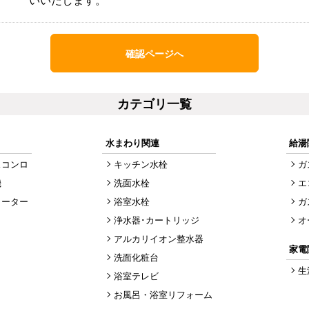
いいたします。
確認ページへ
カテゴリ一覧
水まわり関連
給湯
スコンロ
キッチン水栓
ガ
機
洗面水栓
エ
ヒーター
浴室水栓
ガ
浄水器･カートリッジ
オ
アルカリイオン整水器
家電
洗面化粧台
生
浴室テレビ
お風呂・浴室リフォーム