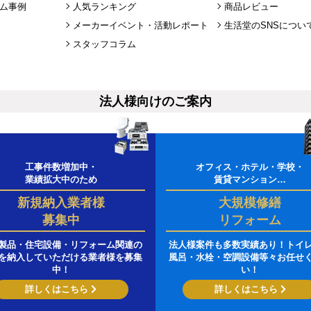
ム事例
人気ランキング
商品レビュー
メーカーイベント・活動レポート
生活堂のSNSについ
スタッフコラム
法人様向けのご案内
工事件数増加中・
オフィス・ホテル・学校・
業績拡大中のため
賃貸マンション…
新規納入業者様
大規模修繕
募集中
リフォーム
製品・住宅設備・リフォーム関連の
法人様案件も多数実績あり！トイ
を納入していただける業者様を募集
風呂・水栓・空調設備等々お任せ
中！
い！
詳しくはこちら
詳しくはこちら