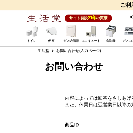
ご利
21年
サイト開設
の実績
トイレ
便座
ガス給湯器
エコキュート
食洗機
ガスコ
生活堂
お問い合わせ(入力ページ)
お問い合わせ
内容によっては回答をさしあげ
また、休業日は翌営業日以降の
商品ID