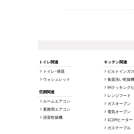
トイレ関連
キッチン関連
トイレ･便器
ビルトインガ
ウォシュレット
食器洗い乾燥
IHクッキング
空調関連
レンジフード
ルームエアコン
ガスオーブン
業務用エアコン
電気オーブン
浴室乾燥機
1口IHヒーター
ガステーブル