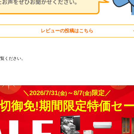
レビューの投稿はこちら
ご覧ください。
＼2026/7/31
～8/7
限定／
(金)
(金)
切御免!期間限定特価セ