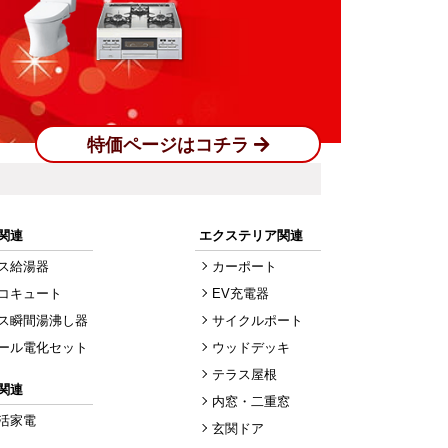
特価ページはコチラ
関連
エクステリア関連
ス給湯器
カーポート
コキュート
EV充電器
ス瞬間湯沸し器
サイクルポート
ール電化セット
ウッドデッキ
テラス屋根
関連
内窓・二重窓
活家電
玄関ドア