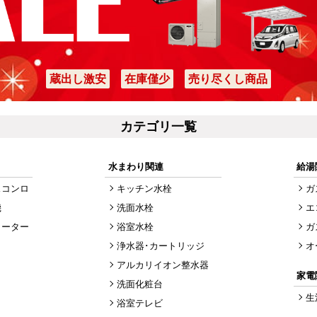
蔵出し激安
在庫僅少
売り尽くし商品
カテゴリ一覧
水まわり関連
給湯
スコンロ
キッチン水栓
ガ
機
洗面水栓
エ
ヒーター
浴室水栓
ガ
浄水器･カートリッジ
オ
アルカリイオン整水器
家電
洗面化粧台
生
浴室テレビ