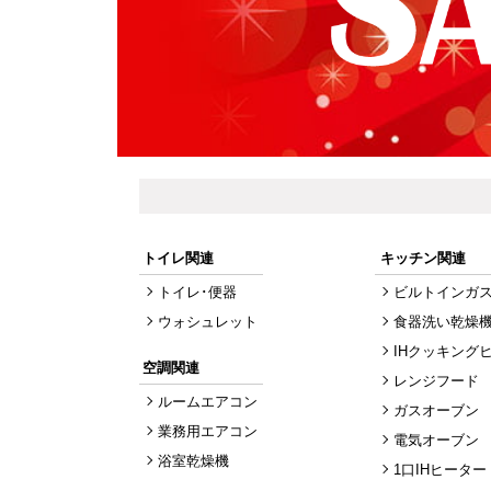
トイレ関連
キッチン関連
トイレ･便器
ビルトインガ
ウォシュレット
食器洗い乾燥
IHクッキング
空調関連
レンジフード
ルームエアコン
ガスオーブン
業務用エアコン
電気オーブン
浴室乾燥機
1口IHヒーター