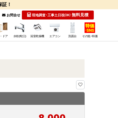
保証！
無料見積
お問合せ
現地調査･工事
土日祝OK!
・ドア
水栓(蛇口)
浴室乾燥機
エアコン
洗面台
その他･特価