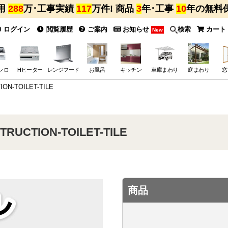
用
288
万･工事実績
117
万件! 商品
3
年･工事
10
年の無料
ログイン
閲覧履歴
ご案内
お知らせ
検索
カート
New
ンロ
IHヒーター
レンジフード
お風呂
キッチン
車庫まわり
庭まわり
窓
-TOILET-TILE
CTION-TOILET-TILE
商品