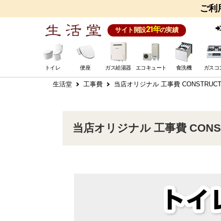
ご利
21年
サイト開設
の実績
トイレ
便座
ガス給湯器
エコキュート
食洗機
ガスコ
生活堂
工事費
当店オリジナル 工事費 CONSTRUCTION
当店オリジナル 工事費 CONSTRU