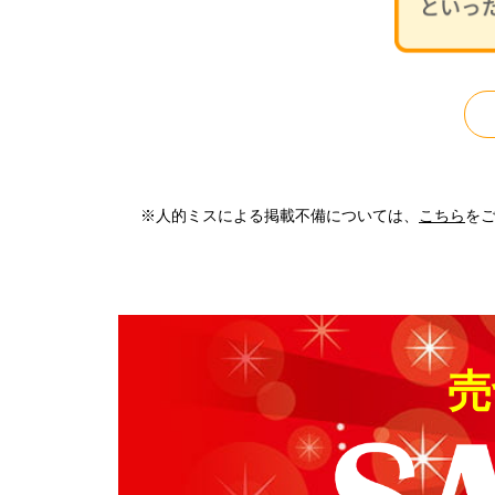
※人的ミスによる掲載不備については、
こちら
を
売