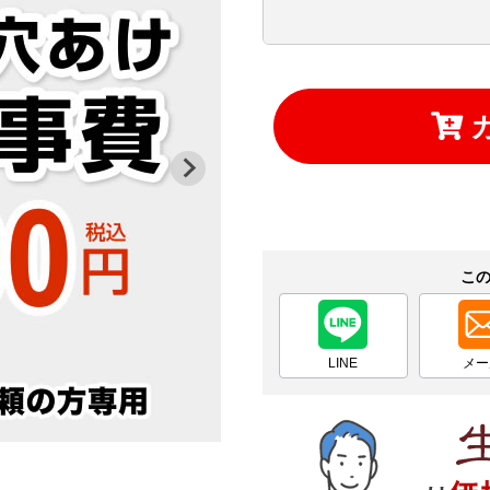
こ
LINE
メー