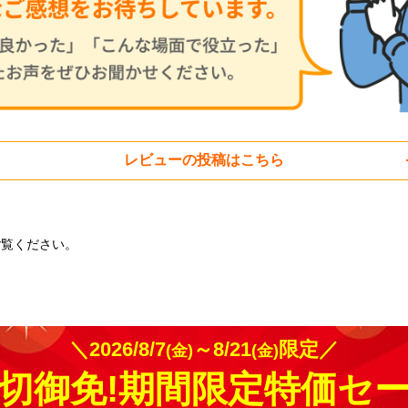
レビューの投稿はこちら
ご覧ください。
＼2026/8/7
～8/21
限定／
(金)
(金)
切御免!期間限定特価セ