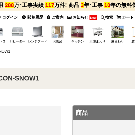
用
288
万･工事実績
117
万件! 商品
3
年･工事
10
年の無料
ログイン
閲覧履歴
ご案内
お知らせ
検索
カート
New
ンロ
IHヒーター
レンジフード
お風呂
キッチン
車庫まわり
庭まわり
窓
NOW1
CON-SNOW1
商品