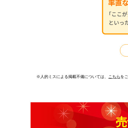
※人的ミスによる掲載不備については、
こちら
を
売