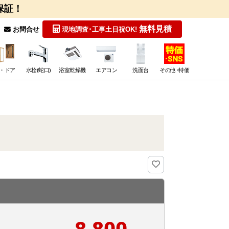
保証！
無料見積
お問合せ
現地調査･工事
土日祝OK!
・ドア
水栓(蛇口)
浴室乾燥機
エアコン
洗面台
その他･特価