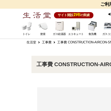
ご利
21年
サイト開設
の実績
トイレ
便座
ガス給湯器
エコキュート
食洗機
ガスコ
生活堂
工事費
工事費 CONSTRUCTION-AIRCON-S
工事費 CONSTRUCTION-AIR