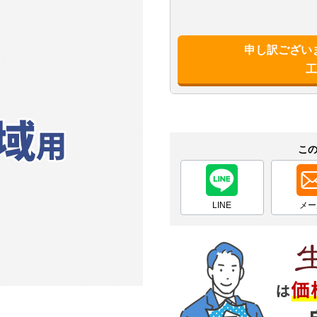
申し訳ござい
こ
LINE
メー