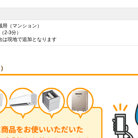
域用（マンション）
（2-3分）
合は現地で追加となります
価）