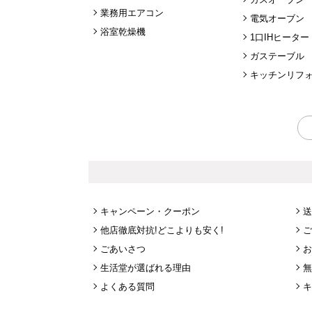
業務用エアコン
電気オーブン
浴室乾燥機
1口IHヒーター
ガステーブル
キッチンリフ
キャンペーン・クーポン
送
他店徹底対抗!どこよりも安く!
ご
ごあいさつ
お
生活堂が選ばれる理由
無
よくある質問
キ