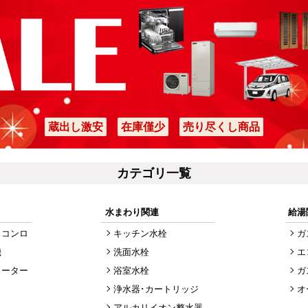
蔵出し激安
在庫僅少
売り尽くし商品
カテゴリ一覧
水まわり関連
給湯
スコンロ
キッチン水栓
ガ
機
洗面水栓
エ
ヒーター
浴室水栓
ガ
浄水器･カートリッジ
オ
アルカリイオン整水器