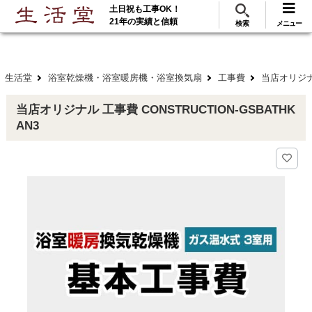
土日祝も工事OK！
288
117
無料見積
ご利用
万･工事実績
万件!
21年の実績と信頼
検索
メニュー
生活堂
浴室乾燥機・浴室暖房機・浴室換気扇
工事費
当店オリジナル
当店オリジナル 工事費 CONSTRUCTION-GSBATHK
AN3