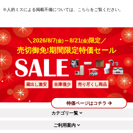
※人的ミスによる掲載不備については、
こちら
をご覧ください。
＼2026/8/7
～8/21
限定／
(金)
(金)
売切御免!期間限定特価セール
蔵出し激安
在庫僅少
売り尽くし商品
特価ページはコチラ
カテゴリ一覧
ご利用案内