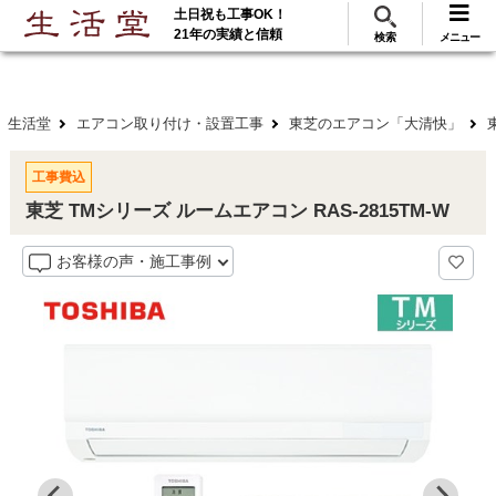
土日祝も工事OK！
288
117
無料見積
ご利用
万･工事実績
万件!
21年の実績と信頼
検索
メニュー
生活堂
エアコン取り付け・設置工事
東芝のエアコン「大清快」
工事費込
東芝 TMシリーズ ルームエアコン RAS-2815TM-W
お客様の声・施工事例