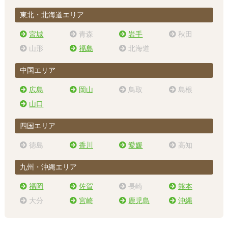
東北・北海道エリア
宮城
青森
岩手
秋田
山形
福島
北海道
中国エリア
広島
岡山
鳥取
島根
山口
四国エリア
徳島
香川
愛媛
高知
九州・沖縄エリア
福岡
佐賀
長崎
熊本
大分
宮崎
鹿児島
沖縄