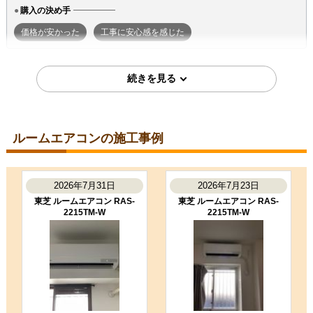
購入の決め手
価格が安かった
工事に安心感を感じた
2026年7月7日
東京都町田市
ルームエアコン工事のお客様
S224ATGS-W
コメント
ルームエアコンの施工事例
段取りも良く、エアコン取付後のチ
ェックもしっかり実施いただき、と
ても良かったです。ありがとうござ
いました。
2026年7月31日
2026年7月23日
（ご本人様より）
東芝 ルームエアコン RAS-
東芝 ルームエアコン RAS-
2215TM-W
2215TM-W
5
3
★★★★★
★★★☆☆
工事満足度
受注満足度
購入の決め手
商品選定がしやすかった
価格が安かった
工事に安心感を感じた