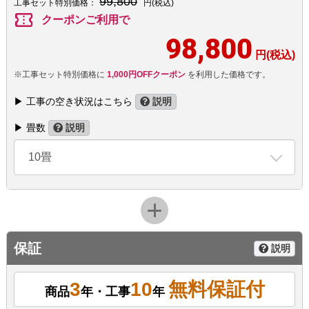
99,800
工事セット特別価格：
円(税込)
confirmation_number
クーポンご利用で
98,800
円(税込)
※工事セット特別価格に
1,000円OFFクーポン
を利用した価格です。
▶ 工事の空き状況はこちら
説明
▶ 畳数
説明
10畳
保証
説明
3
10
無料保証付
商品
年・工事
年