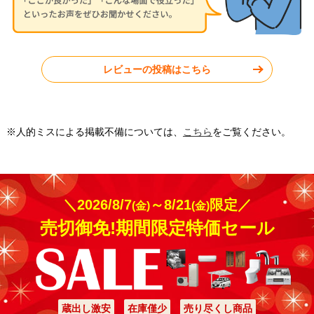
東京都杉並区
福岡県福岡市
レビューの投稿はこちら
工事実績をもっと見る
※人的ミスによる掲載不備については、
こちら
をご覧ください。
＼2026/8/7
～8/21
限定／
(金)
(金)
売切御免!期間限定特価セール
蔵出し激安
在庫僅少
売り尽くし商品