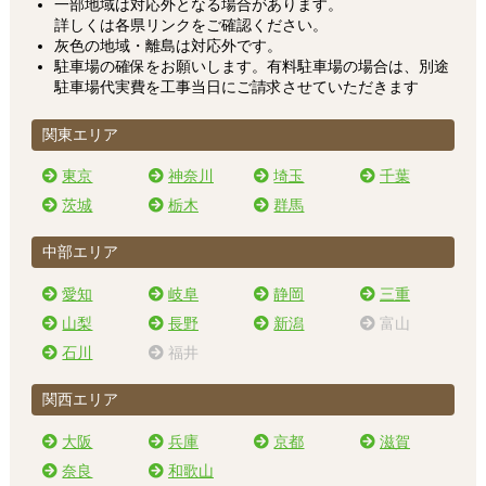
一部地域は対応外となる場合があります。
詳しくは各県リンクをご確認ください。
灰色の地域・離島は対応外です。
駐車場の確保をお願いします。有料駐車場の場合は、別途
駐車場代実費を工事当日にご請求させていただきます
関東エリア
東京
神奈川
埼玉
千葉
茨城
栃木
群馬
中部エリア
愛知
岐阜
静岡
三重
山梨
長野
新潟
富山
石川
福井
関西エリア
大阪
兵庫
京都
滋賀
奈良
和歌山