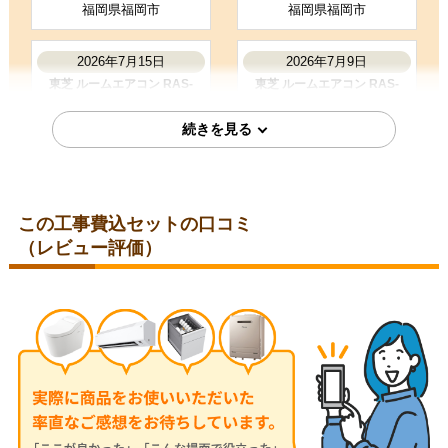
福岡県福岡市
福岡県福岡市
お客様の声をもっと見る
2026年7月15日
2026年7月9日
東芝 ルームエアコン RAS-
東芝 ルームエアコン RAS-
2215TM-W
2215TM-W
この工事費込セットの口コミ
（レビュー評価）
福岡県福岡市
千葉県印西市
2026年5月20日
2026年5月19日
東芝 ルームエアコン RAS-
東芝 ルームエアコン RAS-
2515TM-W
2214TM