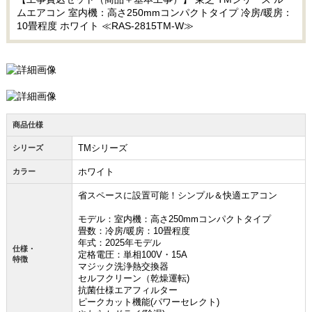
ムエアコン 室内機：高さ250mmコンパクトタイプ 冷房/暖房：
10畳程度 ホワイト ≪RAS-2815TM-W≫
商品仕様
TMシリーズ
シリーズ
ホワイト
カラー
省スペースに設置可能！シンプル＆快適エアコン
モデル：室内機：高さ250mmコンパクトタイプ
畳数：冷房/暖房：10畳程度
年式：2025年モデル
仕様・
定格電圧：単相100V・15A
特徴
マジック洗浄熱交換器
セルフクリーン（乾燥運転)
抗菌仕様エアフィルター
ピークカット機能(パワーセレクト)