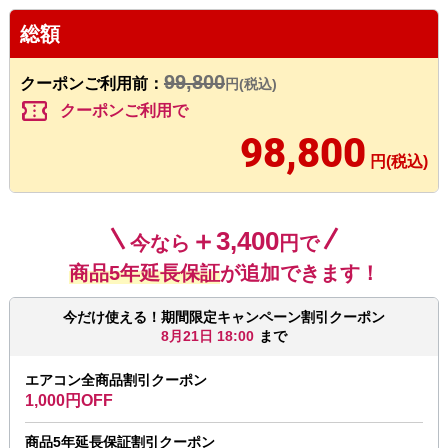
総額
99,800
クーポンご利用前：
円(税込)
confirmation_number
クーポンご利用で
98,800
円(税込)
＋3,400
今なら
円で
商品5年延長保証
が追加できます！
今だけ使える！期間限定キャンペーン割引クーポン
8月21日 18:00
まで
エアコン全商品割引クーポン
1,000円OFF
商品5年延長保証割引クーポン