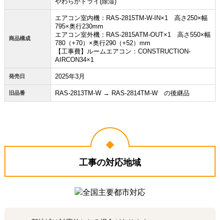
やわらかドライ(除湿)
エアコン室内機：RAS-2815TM-W-IN×1 高さ250×幅
795×奥行230mm
エアコン室外機：RAS-2815ATM-OUT×1 高さ550×幅
商品構成
780（+70）×奥行290（+52）mm
【工事費】ルームエアコン：CONSTRUCTION-
AIRCON34×1
2025年3月
発売日
お買い物を続ける
カートへ進む
RAS-2813TM-W → RAS-2814TM-W の後継品
旧品番
工事の対応地域