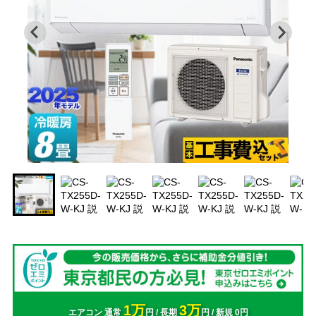
1万
3万
エアコン 通常
円 / 長期
円 / 新規 0円