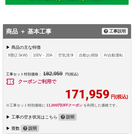
商品 ＋ 基本工事
工事説明
▶ 商品の主な特徴
8畳(2.5kW)
100V・20A
空気清浄
自動お掃除
AI自動運転
182,959
工事セット特別価格：
円(税込)
confirmation_number
クーポンご利用で
171,959
円(税込)
※工事セット特別価格に
11,000円OFFクーポン
を利用した価格です。
▶ 工事の空き状況はこちら
説明
▶ 畳数
説明