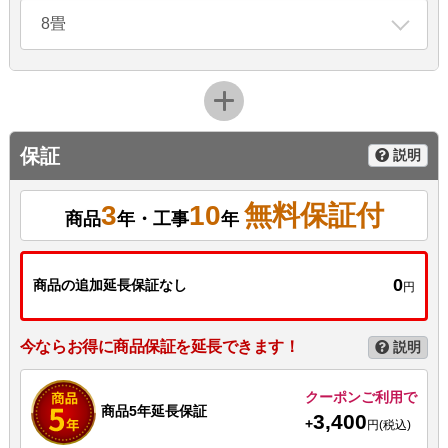
8畳
保証
説明
3
10
無料保証付
商品
年・工事
年
0
商品の追加延長保証なし
円
今ならお得に商品保証を延長できます！
説明
クーポンご利用で
商品5年延長保証
3,400
+
円(税込)