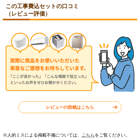
この工事費込セットの口コミ
（レビュー評価）
東京都港区
愛知県名古屋市瑞穂区
2025年8月19日
2025年7月9日
パナソニック ルームエアコン
パナソニック ルームエアコン
CS-225DFL-W
CS-284DFL-W
東京都武蔵野市
東京都練馬区
レビューの投稿はこちら
工事実績をもっと見る
※人的ミスによる掲載不備については、
こちら
をご覧ください。