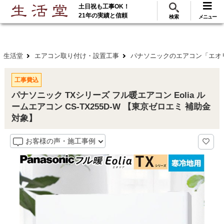
土日祝も工事OK！
288
117
無料見積
ご利用
万･工事実績
万件!
21年の実績と信頼
検索
メニュー
生活堂
エアコン取り付け・設置工事
パナソニックのエアコン「エオ
工事費込
パナソニック TXシリーズ フル暖エアコン Eolia ル
ームエアコン CS-TX255D-W 【東京ゼロエミ 補助金
対象】
お客様の声・施工事例