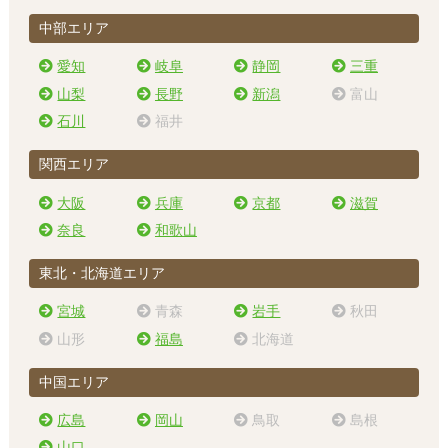
中部エリア
愛知
岐阜
静岡
三重
山梨
長野
新潟
富山
石川
福井
関西エリア
大阪
兵庫
京都
滋賀
奈良
和歌山
東北・北海道エリア
宮城
青森
岩手
秋田
山形
福島
北海道
中国エリア
広島
岡山
鳥取
島根
山口