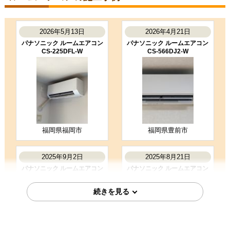
段取りも良く、エアコン取付後のチ
ェックもしっかり実施いただき、と
ても良かったです。ありがとうござ
いました。
2026年5月13日
2026年4月21日
（ご本人様より）
パナソニック ルームエアコン
パナソニック ルームエアコン
CS-225DFL-W
CS-566DJ2-W
5
3
★★★★★
★★★☆☆
工事満足度
受注満足度
購入の決め手
商品選定がしやすかった
価格が安かった
工事に安心感を感じた
福岡県福岡市
福岡県豊前市
お客様の声をもっと見る
2025年9月2日
2025年8月21日
パナソニック ルームエアコン
パナソニック ルームエアコン
CS-254DFL-W
CS-225DFL-W