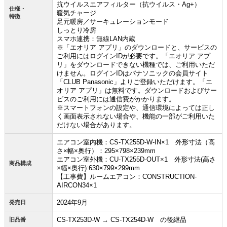
抗ウイルスエアフィルター（抗ウイルス・Ag+）
仕様・
暖気チャージ
特徴
足元暖房／サーキュレーションモード
お買い物を続ける
カートへ進む
しっとり冷房
スマホ連携：無線LAN内蔵
※「エオリア アプリ」のダウンロードと、サービスの
ご利用にはログインIDが必要です。「エオリア アプ
リ」をダウンロードできない機種では、ご利用いただ
けません。ログインIDはパナソニックの会員サイト
「CLUB Panasonic」よりご登録いただけます。「エ
オリア アプリ」は無料です。ダウンロードおよびサー
ビスのご利用には通信費がかかります。
※スマートフォンの設定や、通信環境によっては正し
く画面表示されない場合や、機能の一部がご利用いた
だけない場合があります。
エアコン室内機：CS-TX255D-W-IN×1 外形寸法（高
さ×幅×奥行）：295×798×239mm
エアコン室外機：CU-TX255D-OUT×1 外形寸法(高さ
商品構成
×幅×奥行):630×799×299mm
【工事費】ルームエアコン：CONSTRUCTION-
AIRCON34×1
2024年9月
発売日
CS-TX253D-W → CS-TX254D-W の後継品
旧品番