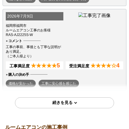
2026年7月9日
福岡県福岡市
ルームエアコン工事のお客様
RAS-AJ2225S-W
コメント
工事の事前、事後とも丁寧な説明が
あり満足。
（ご本人様より）
5
4
★★★★★
★★★★☆
工事満足度
受注満足度
購入の決め手
価格が安かった
工事に安心感を感じた
2026年7月7日
東京都町田市
ルームエアコン工事のお客様
S224ATGS-W
コメント
ルームエアコンの施工事例