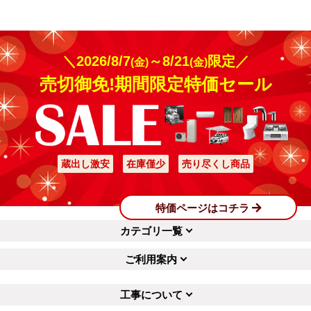
＼2026/8/7
～8/21
限定／
(金)
(金)
売切御免!期間限定特価セール
蔵出し激安
在庫僅少
売り尽くし商品
特価ページはコチラ
カテゴリ一覧
ご利用案内
工事について