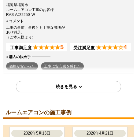
福岡県福岡市
ルームエアコン工事のお客様
RAS-AJ2225S-W
コメント
工事の事前、事後とも丁寧な説明が
あり満足。
（ご本人様より）
5
4
★★★★★
★★★★☆
工事満足度
受注満足度
購入の決め手
価格が安かった
工事に安心感を感じた
2026年7月7日
東京都町田市
ルームエアコン工事のお客様
S224ATGS-W
コメント
ルームエアコンの施工事例
段取りも良く、エアコン取付後のチ
ェックもしっかり実施いただき、と
ても良かったです。ありがとうござ
いました。
2026年5月13日
2026年4月21日
（ご本人様より）