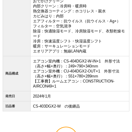
おでかけクリーン
内部クリーン：冷房時・暖房時
熱交換器コーティング：ホコリレス・親水
カビみはり：内部
エアフィルター：抗ウイルス（抗ウイルス・Ag+）
フィルター：空気清浄
除湿：快適除湿モード、冷房除湿モード、衣類乾燥モ
ード
冷房：快速温度シフト・快湿温度シフト
暖房：サーキュレーションモード
エオリアアプリ：無線LAN内蔵
エアコン室内機：CS-404DGX2-W-IN×1 外形寸法
（高さ×幅×奥行）：249×790×340mm
エアコン室外機：CU-404DGX2-OUT×1 外形寸法
商品構成
（高さ×幅×奥行）：551×780×289mm
【工事費】ルームエアコン：CONSTRUCTION-
AIRCON49×1
2024年1月
発売日
CS-403DGX2-W の後継品
旧品番