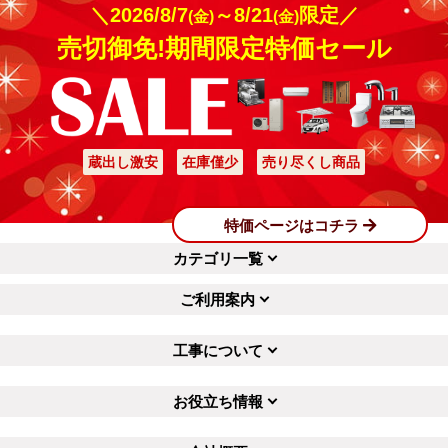
＼2026/8/7
～8/21
限定／
(金)
(金)
売切御免!期間限定特価セール
蔵出し激安
在庫僅少
売り尽くし商品
特価ページはコチラ
カテゴリ一覧
ご利用案内
工事について
お役立ち情報