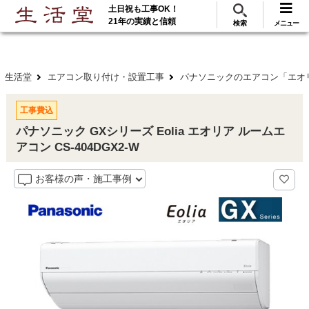
土日祝も工事OK！
288
117
無料見積
ご利用
万･工事実績
万件!
21年の実績と信頼
検索
メニュー
生活堂
エアコン取り付け・設置工事
パナソニックのエアコン「エオ
工事費込
パナソニック GXシリーズ Eolia エオリア ルームエ
アコン CS-404DGX2-W
お客様の声・施工事例