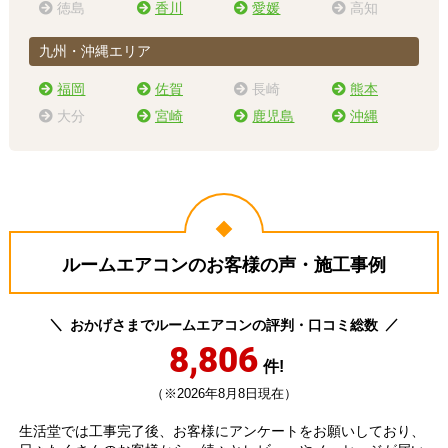
徳島
香川
愛媛
高知
九州・沖縄エリア
福岡
佐賀
長崎
熊本
大分
宮崎
鹿児島
沖縄
ルームエアコンのお客様の声・施工事例
おかげさまでルームエアコンの評判・口コミ総数
8,806
件!
（※2026年8月8日現在）
生活堂では工事完了後、お客様にアンケートをお願いしており、