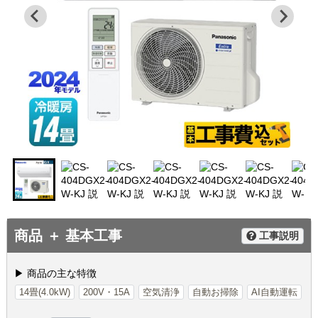
商品 ＋ 基本工事
工事説明
▶ 商品の主な特徴
14畳(4.0kW)
200V・15A
空気清浄
自動お掃除
AI自動運転