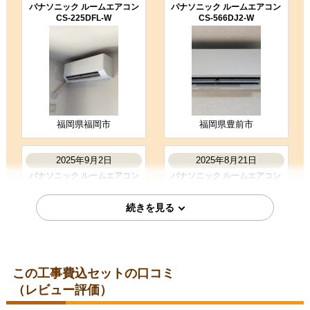
パナソニック ルームエアコン
パナソニック ルームエアコン
CS-225DFL-W
CS-566DJ2-W
5
3
★★★★★
★★★☆☆
工事満足度
受注満足度
購入の決め手
商品選定がしやすかった
価格が安かった
工事に安心感を感じた
福岡県福岡市
福岡県豊前市
お客様の声をもっと見る
2025年9月2日
2025年8月21日
パナソニック ルームエアコン
パナソニック ルームエアコン
CS-254DFL-W
CS-225DFL-W
この工事費込セットの口コミ
（レビュー評価）
東京都港区
愛知県名古屋市瑞穂区