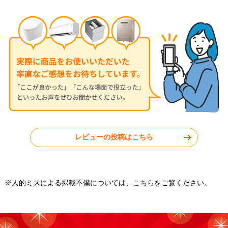
2025年8月19日
2025年7月9日
パナソニック ルームエアコン
パナソニック ルームエアコン
CS-225DFL-W
CS-284DFL-W
東京都武蔵野市
東京都練馬区
レビューの投稿はこちら
工事実績をもっと見る
※人的ミスによる掲載不備については、
こちら
をご覧ください。