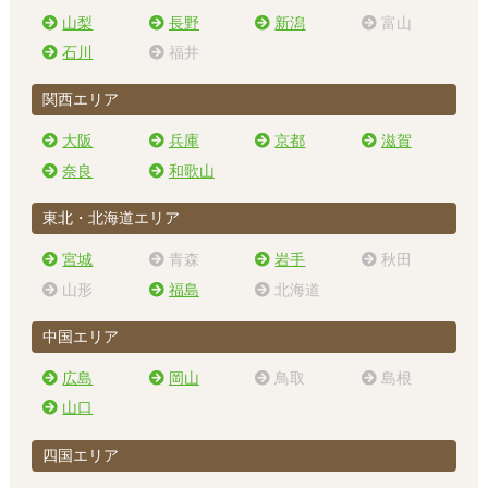
山梨
長野
新潟
富山
石川
福井
関西エリア
大阪
兵庫
京都
滋賀
奈良
和歌山
東北・北海道エリア
宮城
青森
岩手
秋田
山形
福島
北海道
中国エリア
広島
岡山
鳥取
島根
山口
四国エリア