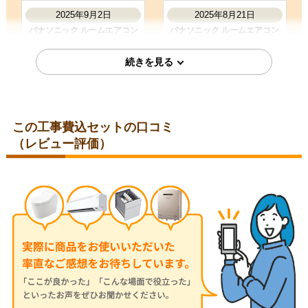
2025年9月2日
2025年8月21日
パナソニック ルームエアコン
パナソニック ルームエアコン
CS-254DFL-W
CS-225DFL-W
この工事費込セットの口コミ
（レビュー評価）
東京都港区
愛知県名古屋市瑞穂区
2025年8月19日
2025年7月9日
パナソニック ルームエアコン
パナソニック ルームエアコン
CS-225DFL-W
CS-284DFL-W