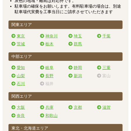
灰色の地域・離島は対応外です。
駐車場の確保をお願いします。有料駐車場の場合は、別途
駐車場代実費を工事当日にご請求させていただきます
関東エリア
東京
神奈川
埼玉
千葉
茨城
栃木
群馬
中部エリア
愛知
岐阜
静岡
三重
山梨
長野
新潟
富山
石川
福井
関西エリア
大阪
兵庫
京都
滋賀
奈良
和歌山
東北・北海道エリア