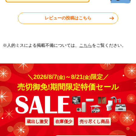
東京都武蔵野市
東京都練馬区
レビューの投稿はこちら
工事実績をもっと見る
※人的ミスによる掲載不備については、
こちら
をご覧ください。
＼2026/8/7
～8/21
限定／
(金)
(金)
売切御免!期間限定特価セール
蔵出し激安
在庫僅少
売り尽くし商品