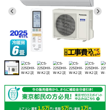
1.5万
5万
1万
エアコン 通常
円 / 長期
円 / 新規
円