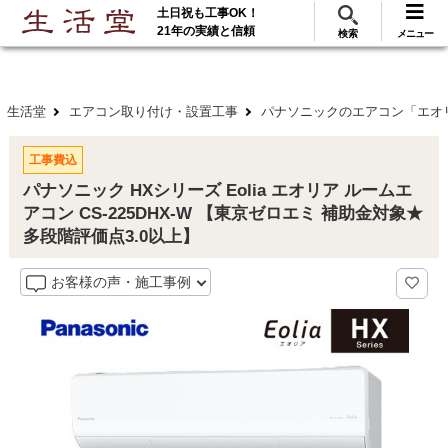
土日祝も工事OK！
288
117
無料見積
ご利用
万･工事実績
万件!
21年の実績と信頼
検索
メニュー
生活堂
エアコン取り付け・設置工事
パナソニックのエアコン「エオ
工事費込
パナソニック HXシリーズ Eolia エオリア ルームエ
アコン CS-225DHX-W 【東京ゼロエミ 補助金対象★
多段階評価点3.0以上】
お客様の声・施工事例