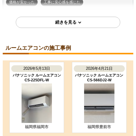
価格が安かった
工事に安心感を感じた
2026年7月7日
東京都町田市
ルームエアコン工事のお客様
S224ATGS-W
コメント
ルームエアコンの施工事例
段取りも良く、エアコン取付後のチ
ェックもしっかり実施いただき、と
ても良かったです。ありがとうござ
いました。
2026年5月13日
2026年4月21日
（ご本人様より）
パナソニック ルームエアコン
パナソニック ルームエアコン
CS-225DFL-W
CS-566DJ2-W
5
3
★★★★★
★★★☆☆
工事満足度
受注満足度
購入の決め手
商品選定がしやすかった
価格が安かった
工事に安心感を感じた
福岡県福岡市
福岡県豊前市
お客様の声をもっと見る