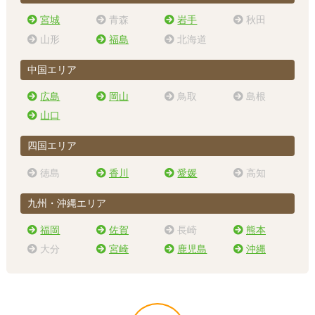
宮城
青森
岩手
秋田
山形
福島
北海道
中国エリア
広島
岡山
鳥取
島根
山口
四国エリア
徳島
香川
愛媛
高知
九州・沖縄エリア
福岡
佐賀
長崎
熊本
大分
宮崎
鹿児島
沖縄