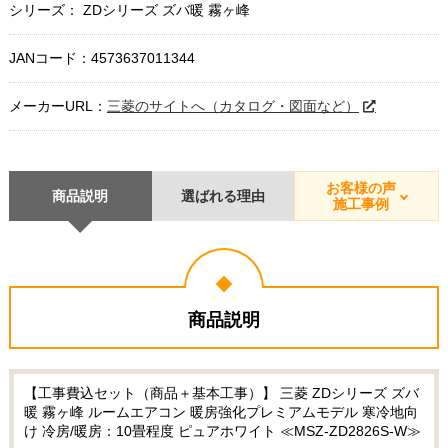
シリーズ： ZDシリーズ ズバ暖 霧ヶ峰
JANコード：4573637011344
メーカーURL：
三菱のサイトへ（カタログ・図面など）
お客様の声
商品説明
選ばれる理由
施工事例
商品説明
【工事費込セット（商品＋基本工事）】 三菱 ZDシリーズ ズバ
暖 霧ヶ峰 ルームエアコン 暖房強化プレミアムモデル 寒冷地向
け 冷房/暖房：10畳程度 ピュアホワイト ≪MSZ-ZD2826S-W≫