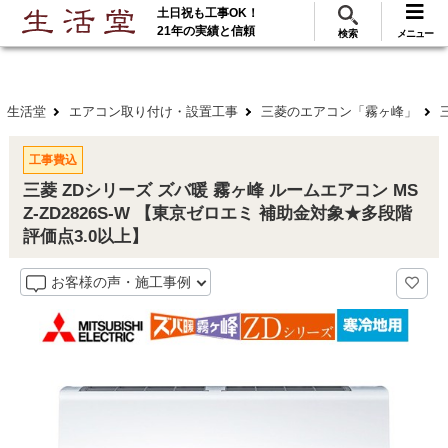
土日祝も工事OK！
288
117
無料見積
ご利用
万･工事実績
万件!
21年の実績と信頼
検索
メニュー
生活堂
エアコン取り付け・設置工事
三菱のエアコン「霧ヶ峰」
工事費込
三菱 ZDシリーズ ズバ暖 霧ヶ峰 ルームエアコン MS
Z-ZD2826S-W 【東京ゼロエミ 補助金対象★多段階
評価点3.0以上】
お客様の声・施工事例