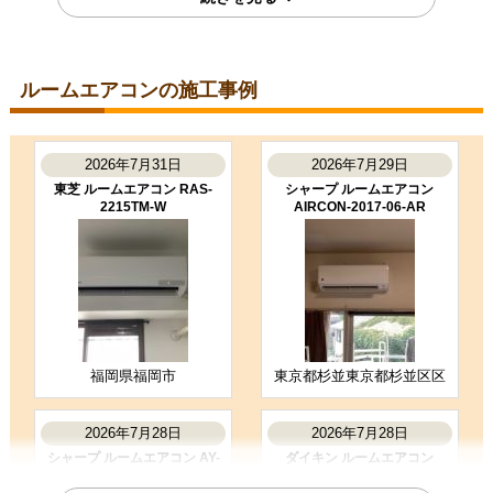
東京都町田市
ルームエアコン工事のお客様
S224ATGS-W
コメント
ルームエアコンの施工事例
段取りも良く、エアコン取付後のチ
ェックもしっかり実施いただき、と
ても良かったです。ありがとうござ
いました。
2026年7月31日
2026年7月29日
（ご本人様より）
東芝 ルームエアコン RAS-
シャープ ルームエアコン
2215TM-W
AIRCON-2017-06-AR
5
3
★★★★★
★★★☆☆
工事満足度
受注満足度
購入の決め手
商品選定がしやすかった
価格が安かった
工事に安心感を感じた
福岡県福岡市
東京都杉並東京都杉並区区
お客様の声をもっと見る
2026年7月28日
2026年7月28日
シャープ ルームエアコン AY-
ダイキン ルームエアコン
T25DH-W
S285ATES-W