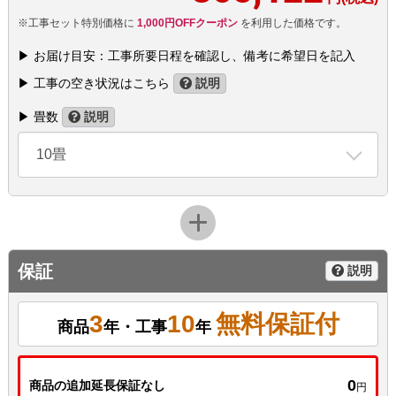
※工事セット特別価格に
1,000円OFFクーポン
を利用した価格です。
▶ お届け目安：工事所要日程を確認し、備考に希望日を記入
▶ 工事の空き状況はこちら
説明
▶ 畳数
説明
10畳
保証
説明
3
10
無料保証付
商品
年・工事
年
0
商品の追加延長保証なし
円