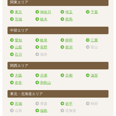
関東エリア
東京
神奈川
埼玉
千葉
茨城
栃木
群馬
中部エリア
愛知
岐阜
静岡
三重
山梨
長野
新潟
富山
石川
福井
関西エリア
大阪
兵庫
京都
滋賀
奈良
和歌山
東北・北海道エリア
宮城
青森
岩手
秋田
山形
福島
北海道