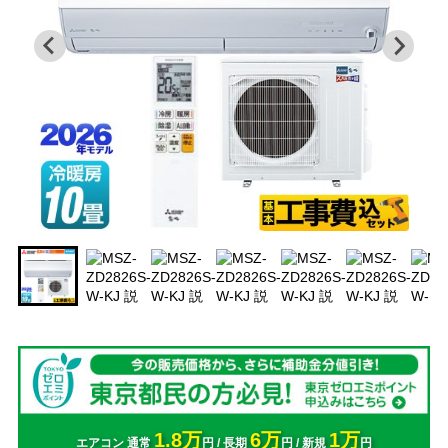
1.8万
6万
1万
エアコン 通常
円 / 長期
円 / 新規
円