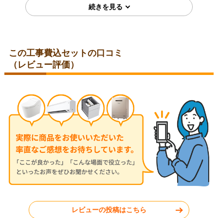
この工事費込セットの口コミ
（レビュー評価）
埼玉県比企郡
埼玉県児玉郡
2026年7月28日
2026年7月24日
コロナ ルームエアコン RC-
三菱 ルームエアコン MSZ-
V2826R-W
JXV2526-W
神奈川県秦野市
東京都小平市
レビューの投稿はこちら
工事実績をもっと見る