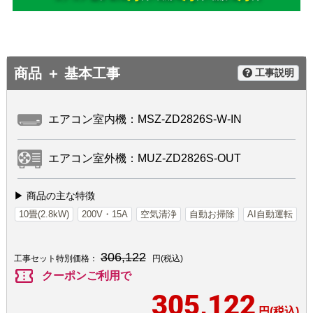
商品 ＋ 基本工事
工事説明
エアコン室内機：MSZ-ZD2826S-W-IN
エアコン室外機：MUZ-ZD2826S-OUT
▶ 商品の主な特徴
10畳(2.8kW)
200V・15A
空気清浄
自動お掃除
AI自動運転
306,122
工事セット特別価格：
円(税込)
confirmation_number
クーポンご利用で
305,122
円(税込)