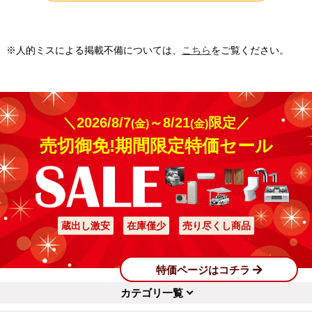
※人的ミスによる掲載不備については、
こちら
をご覧ください。
＼2026/8/7
～8/21
限定／
(金)
(金)
売切御免!期間限定特価セール
蔵出し激安
在庫僅少
売り尽くし商品
特価ページはコチラ
カテゴリ一覧