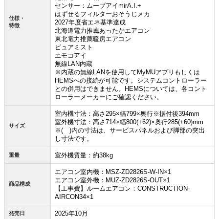
センサー：ムーブアイmirA.I.+
はずせるフィルターおそうじメカ
仕様・
2027年度省エネ基準達成
特徴
北海道電力推薦あったかエアコン
東北電力推薦暖房エアコン
ピュアミスト
お買い物を続ける
カートへ進む
エモコアイ
無線LAN内蔵
※内蔵の無線LANを使用してMyMUアプリもしくは
HEMSへの接続が可能です。システムコントローラー
との併用はできません。HEMSについては、各コント
ローラーメーカーにご確認ください。
室内機寸法：高さ295×幅799×奥行※据付後394mm
室外機寸法：高さ714×幅800(+62)×奥行285(+60)mm
サイズ
※( )内の寸法は、サービスパネルおよび脚部の突出
し寸法です。
室外機質量：約38kg
重量
エアコン室内機：MSZ-ZD2826S-W-IN×1
エアコン室外機：MUZ-ZD2826S-OUT×1
商品構成
【工事費】ルームエアコン：CONSTRUCTION-
AIRCON34×1
2025年10月
発売日