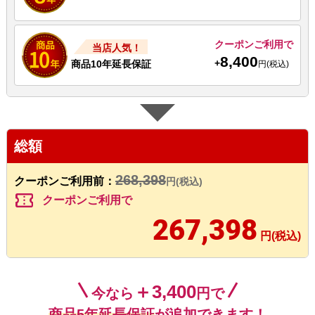
クーポンご利用で
当店人気！
8,400
+
商品10年延長保証
円(税込)
総額
268,398
クーポンご利用前：
円(税込)
confirmation_number
クーポンご利用で
267,398
円(税込)
＋3,400
今なら
円で
商品5年延長保証
が追加できます！