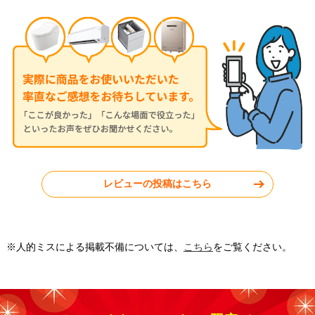
2026年7月28日
2026年7月24日
コロナ ルームエアコン RC-
三菱 ルームエアコン MSZ-
V2826R-W
JXV2526-W
神奈川県秦野市
東京都小平市
レビューの投稿はこちら
工事実績をもっと見る
※人的ミスによる掲載不備については、
こちら
をご覧ください。