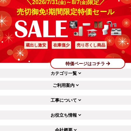
＼2026/7/31
～8/7
限定／
(金)
(金)
売切御免!期間限定特価セール
蔵出し激安
在庫僅少
売り尽くし商品
特価ページはコチラ
カテゴリ一覧
ご利用案内
工事について
お役立ち情報
会社概要