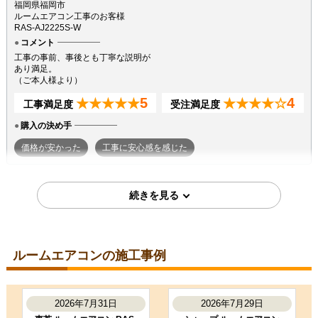
福岡県福岡市
ルームエアコン工事のお客様
RAS-AJ2225S-W
コメント
工事の事前、事後とも丁寧な説明が
あり満足。
（ご本人様より）
5
4
★★★★★
★★★★☆
工事満足度
受注満足度
購入の決め手
価格が安かった
工事に安心感を感じた
2026年7月7日
東京都町田市
ルームエアコン工事のお客様
S224ATGS-W
コメント
ルームエアコンの施工事例
段取りも良く、エアコン取付後のチ
ェックもしっかり実施いただき、と
ても良かったです。ありがとうござ
いました。
2026年7月31日
2026年7月29日
（ご本人様より）