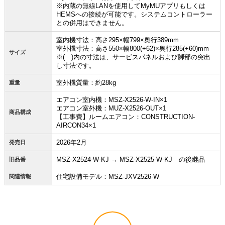
※内蔵の無線LANを使用してMyMUアプリもしくは
お買い物を続ける
カートへ進む
HEMSへの接続が可能です。システムコントローラー
との併用はできません。
室内機寸法：高さ295×幅799×奥行389mm
室外機寸法：高さ550×幅800(+62)×奥行285(+60)mm
サイズ
※( )内の寸法は、サービスパネルおよび脚部の突出
し寸法です。
室外機質量：約28kg
重量
エアコン室内機：MSZ-X2526-W-IN×1
エアコン室外機：MUZ-X2526-OUT×1
商品構成
【工事費】ルームエアコン：CONSTRUCTION-
AIRCON34×1
2026年2月
発売日
MSZ-X2524-W-KJ → MSZ-X2525-W-KJ の後継品
旧品番
住宅設備モデル：MSZ-JXV2526-W
関連情報