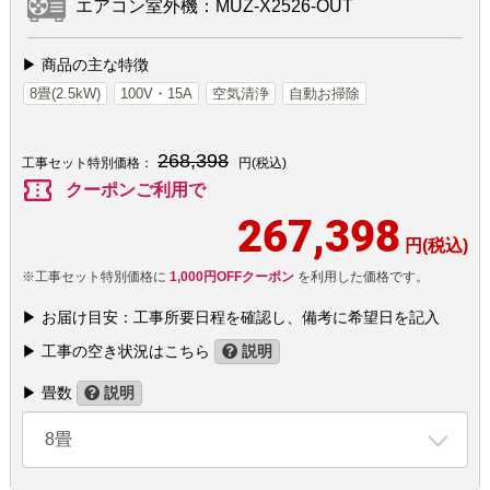
エアコン室外機：MUZ-X2526-OUT
▶ 商品の主な特徴
8畳(2.5kW)
100V・15A
空気清浄
自動お掃除
268,398
工事セット特別価格：
円(税込)
confirmation_number
クーポンご利用で
267,398
円(税込)
※工事セット特別価格に
1,000円OFFクーポン
を利用した価格です。
▶ お届け目安：工事所要日程を確認し、備考に希望日を記入
▶ 工事の空き状況はこちら
説明
▶ 畳数
説明
8畳