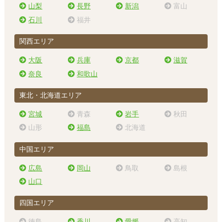
山梨
長野
新潟
富山
石川
福井
関西エリア
大阪
兵庫
京都
滋賀
奈良
和歌山
東北・北海道エリア
宮城
青森
岩手
秋田
山形
福島
北海道
中国エリア
広島
岡山
鳥取
島根
山口
四国エリア
徳島
香川
愛媛
高知