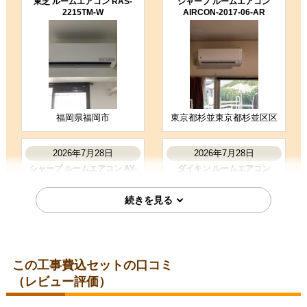
東芝 ルームエアコン RAS-
シャープ ルームエアコン
2215TM-W
AIRCON-2017-06-AR
5
3
★★★★★
★★★☆☆
工事満足度
受注満足度
購入の決め手
商品選定がしやすかった
価格が安かった
工事に安心感を感じた
福岡県福岡市
東京都杉並東京都杉並区区
お客様の声をもっと見る
2026年7月28日
2026年7月28日
シャープ ルームエアコン AY-
ダイキン ルームエアコン
T25DH-W
S285ATES-W
この工事費込セットの口コミ
（レビュー評価）
埼玉県比企郡
埼玉県児玉郡