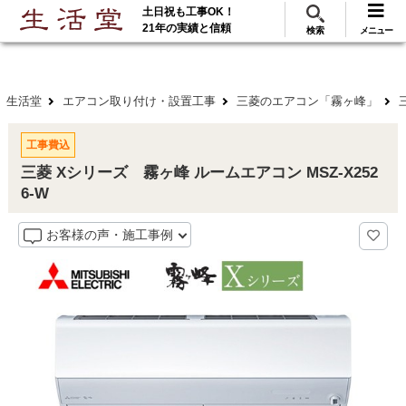
土日祝も工事OK！
288
117
無料見積
ご利用
万･工事実績
万件!
21年の実績と信頼
検索
メニュー
生活堂
エアコン取り付け・設置工事
三菱のエアコン「霧ヶ峰」
工事費込
三菱 Xシリーズ 霧ヶ峰 ルームエアコン MSZ-X252
6-W
お客様の声・施工事例