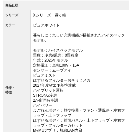
商品仕様
Xシリーズ 霧ヶ峰
シリーズ
ピュアホワイト
カラー
暮らしにうれしい充実機能が搭載されたハイスペック
モデル。
モデル：ハイスペックモデル
畳数：冷房/暖房：8畳程度
年式：2026年モデル
定格電圧：単相100V・15A
センサー：ムーブアイ
ピュアミスト
はずせるフィルターおそうじメカ
2027年度省エネ基準達成
仕様・
ハイブリッド運転
特徴
STRONG冷房
2か所同時空調
ハイパワー
よごれんボディ：熱交換器・ファン・通風路・左右フ
ラップ・上下フラップ
はずせるボディ：前面パネル・上下フラップ・左右フ
ラップ・フィルターカセット
MyMUアプリ：無線LAN内蔵