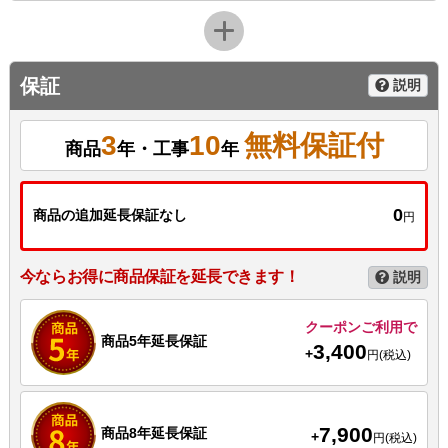
保証
説明
3
10
無料保証付
商品
年・工事
年
0
商品の追加延長保証なし
円
今ならお得に商品保証を延長できます！
説明
クーポンご利用で
商品5年延長保証
3,400
+
円(税込)
7,900
商品8年延長保証
+
円(税込)