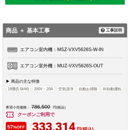
商品 ＋ 基本工事
工事説明
エアコン室内機：MSZ-VXV5626S-W-IN
エアコン室外機：MUZ-VXV5626S-OUT
▶ 商品の主な特徴
18畳(5.6kW)
200V・20A
空気清浄
自動お掃除
AI自動運転
786,500
希望小売価格：
円(税込)
confirmation_number
クーポンご利用で
333,314
57
%OFF
円(税込)