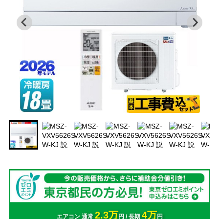
2.3万
4万
エアコン 通常
円 / 長期
円