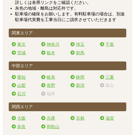
詳しくは各県リンクをご確認ください。
灰色の地域・離島は対応外です。
駐車場の確保をお願いします。有料駐車場の場合は、別途
駐車場代実費を工事当日にご請求させていただきます
関東エリア
東京
神奈川
埼玉
千葉
茨城
栃木
群馬
中部エリア
愛知
岐阜
静岡
三重
山梨
長野
新潟
富山
石川
福井
関西エリア
大阪
兵庫
京都
滋賀
奈良
和歌山