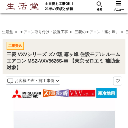
土日祝も工事OK！
288
117
無料見積
ご利用
万･工事実績
万件!
21年の実績と信頼
検索
メニュー
生活堂
エアコン取り付け・設置工事
三菱のエアコン「霧ヶ峰」
工事費込
三菱 VXVシリーズ ズバ暖 霧ヶ峰 住設モデル ルーム
エアコン MSZ-VXV5626S-W 【東京ゼロエミ 補助金
対象】
お客様の声・施工事例