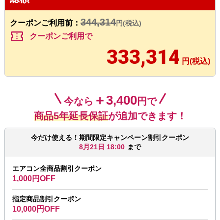
344,314
クーポンご利用前：
円(税込)
confirmation_number
クーポンご利用で
333,314
円(税込)
＋3,400
今なら
円で
商品5年延長保証
が追加できます！
今だけ使える！期間限定キャンペーン割引クーポン
8月21日 18:00
まで
エアコン全商品割引クーポン
1,000円OFF
指定商品割引クーポン
10,000円OFF