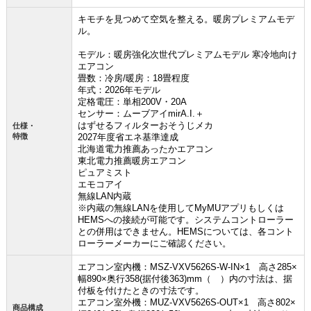
キモチを見つめて空気を整える。暖房プレミアムモデ
ル。
モデル：暖房強化次世代プレミアムモデル 寒冷地向け
エアコン
畳数：冷房/暖房：18畳程度
年式：2026年モデル
定格電圧：単相200V・20A
お買い物を続ける
カートへ進む
センサー：ムーブアイmirA.I.＋
はずせるフィルターおそうじメカ
仕様・
特徴
2027年度省エネ基準達成
北海道電力推薦あったかエアコン
東北電力推薦暖房エアコン
ピュアミスト
エモコアイ
無線LAN内蔵
※内蔵の無線LANを使用してMyMUアプリもしくは
HEMSへの接続が可能です。システムコントローラー
との併用はできません。HEMSについては、各コント
ローラーメーカーにご確認ください。
エアコン室内機：MSZ-VXV5626S-W-IN×1 高さ285×
幅890×奥行358(据付後363)mm（ ）内の寸法は、据
付板を付けたときの寸法です。
エアコン室外機：MUZ-VXV5626S-OUT×1 高さ802×
商品構成