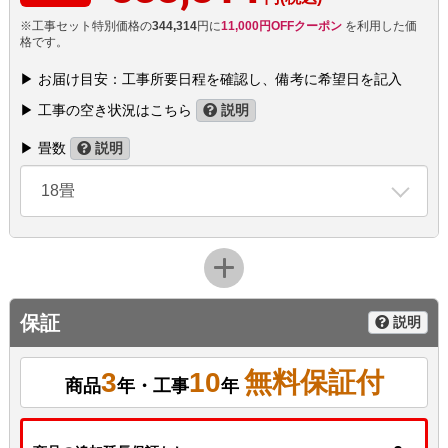
※工事セット特別価格の
344,314
円に
11,000円OFFクーポン
を利用した価
格です。
▶ お届け目安：工事所要日程を確認し、備考に希望日を記入
▶ 工事の空き状況はこちら
説明
▶ 畳数
説明
18畳
保証
説明
3
10
無料保証付
商品
年・工事
年