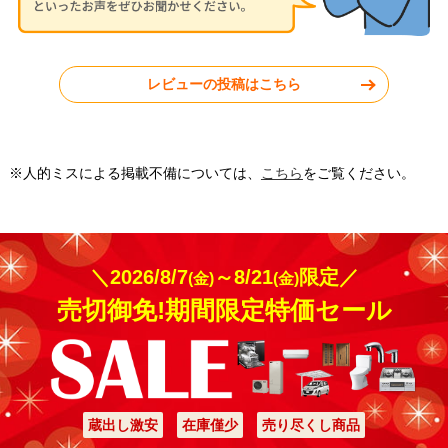
神奈川県秦野市
東京都小平市
レビューの投稿はこちら
工事実績をもっと見る
※人的ミスによる掲載不備については、
こちら
をご覧ください。
＼2026/8/7
～8/21
限定／
(金)
(金)
売切御免!期間限定特価セール
蔵出し激安
在庫僅少
売り尽くし商品