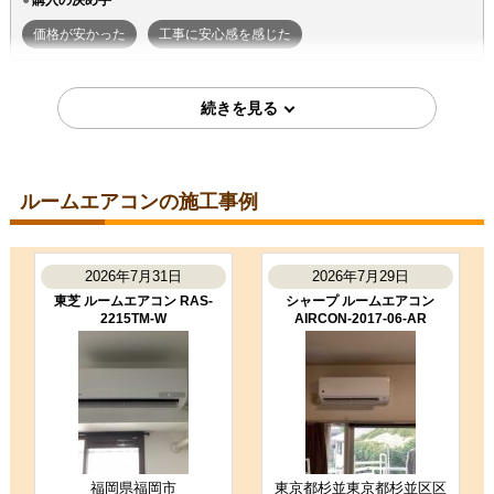
購入の決め手
価格が安かった
工事に安心感を感じた
2026年7月7日
東京都町田市
ルームエアコン工事のお客様
S224ATGS-W
コメント
ルームエアコンの施工事例
段取りも良く、エアコン取付後のチ
ェックもしっかり実施いただき、と
ても良かったです。ありがとうござ
いました。
2026年7月31日
2026年7月29日
（ご本人様より）
東芝 ルームエアコン RAS-
シャープ ルームエアコン
2215TM-W
AIRCON-2017-06-AR
5
3
★★★★★
★★★☆☆
工事満足度
受注満足度
購入の決め手
商品選定がしやすかった
価格が安かった
工事に安心感を感じた
福岡県福岡市
東京都杉並東京都杉並区区