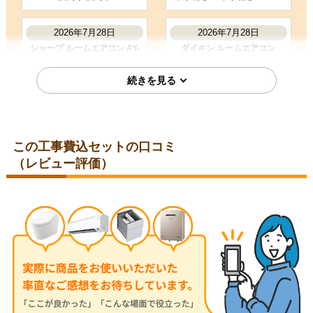
お客様の声をもっと見る
2026年7月28日
2026年7月28日
シャープ ルームエアコン AY-
ダイキン ルームエアコン
T25DH-W
S285ATES-W
この工事費込セットの口コミ
（レビュー評価）
埼玉県比企郡
埼玉県児玉郡
2026年7月28日
2026年7月24日
コロナ ルームエアコン RC-
三菱 ルームエアコン MSZ-
V2826R-W
JXV2526-W