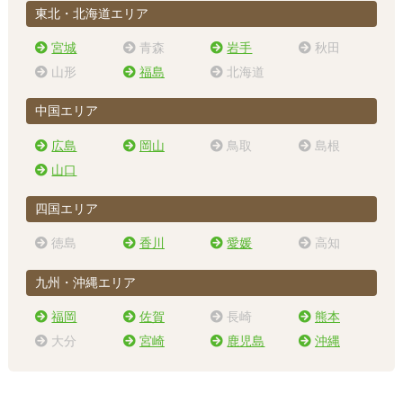
東北・北海道エリア
宮城
青森
岩手
秋田
山形
福島
北海道
中国エリア
広島
岡山
鳥取
島根
山口
四国エリア
徳島
香川
愛媛
高知
九州・沖縄エリア
福岡
佐賀
長崎
熊本
大分
宮崎
鹿児島
沖縄