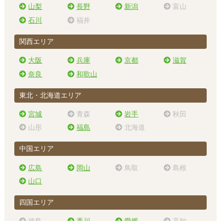
山梨
長野
新潟
富山
石川
福井
関西エリア
大阪
兵庫
京都
滋賀
奈良
和歌山
東北・北海道エリア
宮城
青森
岩手
秋田
山形
福島
北海道
中国エリア
広島
岡山
鳥取
島根
山口
四国エリア