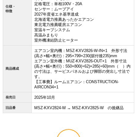
定格電圧：単相100V・20A
お買い物を続ける
カートへ進む
仕様・
センサー：ムーブアイ
特徴
2027年度省エネ基準達成
北海道電力推薦あったかエアコン
東北電力推薦暖房エアコン
室温キープシステム
高温みまもり
室外機凍結防止ヒーター
エアコン室内機：MSZ-KXV2826-W-IN×1 外形寸法
(高さ×幅×奥行)：295×799×230(据付後235)mm
エアコン室外機：MUZ-KXV2826-OUT×1 外形寸法
(高さ×幅×奥行)：550×800(+62)×285(+60)mm（ ）内
商品構成
の寸法は、サービスパネルおよび脚部の突出し寸法で
す。
【工事費】ルームエアコン：CONSTRUCTION-
AIRCON34×1
2025年10月
発売日
MSZ-KXV2824-W → MSZ-KXV2825-W の後継品
旧品番