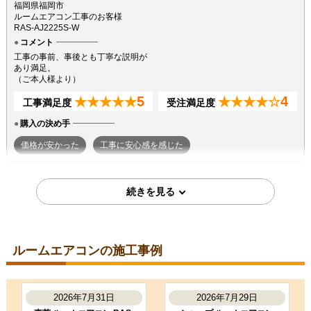
福岡県福岡市
ルームエアコン工事のお客様
RAS-AJ2225S-W
コメント
工事の事前、事後とも丁寧な説明が
あり満足。
（ご本人様より）
5
4
★★★★★
★★★★☆
工事満足度
受注満足度
購入の決め手
価格が安かった
工事に安心感を感じた
2026年7月7日
東京都町田市
ルームエアコン工事のお客様
S224ATGS-W
コメント
ルームエアコンの施工事例
段取りも良く、エアコン取付後のチ
ェックもしっかり実施いただき、と
ても良かったです。ありがとうござ
いました。
2026年7月31日
2026年7月29日
（ご本人様より）