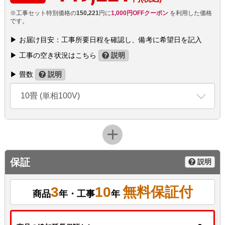
※工事セット特別価格の
150,221
円に
1,000円OFFクーポン
を利用した価格
です。
▶ お届け目安：工事所要日程を確認し、備考に希望日を記入
▶ 工事の空き状況はこちら
説明
▶ 畳数
説明
10畳 (単相100V)
保証
説明
3
10
無料保証付
商品
年・工事
年