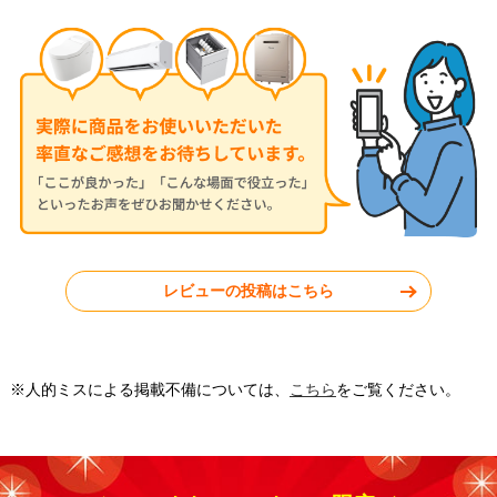
2026年7月28日
2026年7月24日
コロナ ルームエアコン RC-
三菱 ルームエアコン MSZ-
V2826R-W
JXV2526-W
神奈川県秦野市
東京都小平市
レビューの投稿はこちら
工事実績をもっと見る
※人的ミスによる掲載不備については、
こちら
をご覧ください。