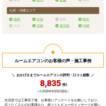
徳島
香川
愛媛
高知
九州・沖縄エリア
福岡
佐賀
長崎
熊本
大分
宮崎
鹿児島
沖縄
ルームエアコンのお客様の声・施工事例
おかげさまでルームエアコンの評判・口コミ総数
8,835
件!
（※2026年8月8日現在）
生活堂では工事完了後、お客様にアンケートをお願いしており、
日々たくさんのお客様から、続々とレビューやメッセージが届い