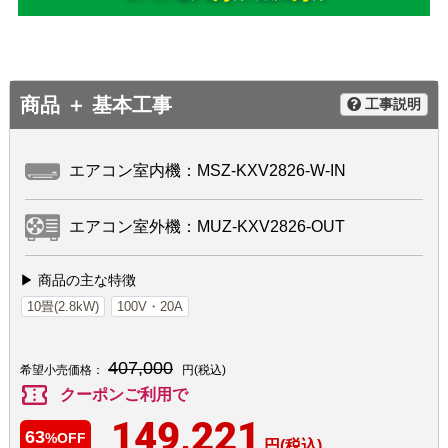
商品 ＋ 基本工事
工事説明
エアコン室内機：MSZ-KXV2826-W-IN
エアコン室外機：MUZ-KXV2826-OUT
▶ 商品の主な特徴
10畳(2.8kW)
100V・20A
407,000
希望小売価格：
円(税込)
confirmation_number
クーポンご利用で
149,221
63
%OFF
円(税込)