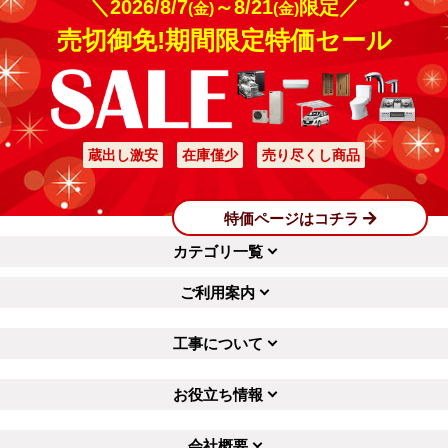
＼2026/8/7
～8/21
限定／
(金)
(金)
売切御免!期間限定特価セール
蔵出し激安
在庫僅少
売り尽くし商品
特価ページはコチラ
カテゴリ一覧
ご利用案内
工事について
お役立ち情報
会社概要