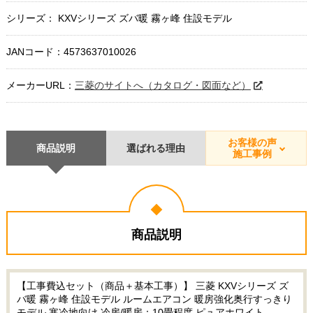
シリーズ： KXVシリーズ ズバ暖 霧ヶ峰 住設モデル
JANコード：4573637010026
メーカーURL：
三菱のサイトへ（カタログ・図面など）
お客様の声
商品説明
選ばれる理由
施工事例
商品説明
【工事費込セット（商品＋基本工事）】 三菱 KXVシリーズ ズ
バ暖 霧ヶ峰 住設モデル ルームエアコン 暖房強化奥行すっきり
モデル 寒冷地向け 冷房/暖房：10畳程度 ピュアホワイト