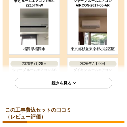
東芝 ルームエアコン RAS-
シャープ ルームエアコン
2215TM-W
AIRCON-2017-06-AR
5
3
★★★★★
★★★☆☆
工事満足度
受注満足度
購入の決め手
商品選定がしやすかった
価格が安かった
工事に安心感を感じた
福岡県福岡市
東京都杉並東京都杉並区区
お客様の声をもっと見る
2026年7月28日
2026年7月28日
シャープ ルームエアコン AY-
ダイキン ルームエアコン
T25DH-W
S285ATES-W
この工事費込セットの口コミ
（レビュー評価）
埼玉県比企郡
埼玉県児玉郡