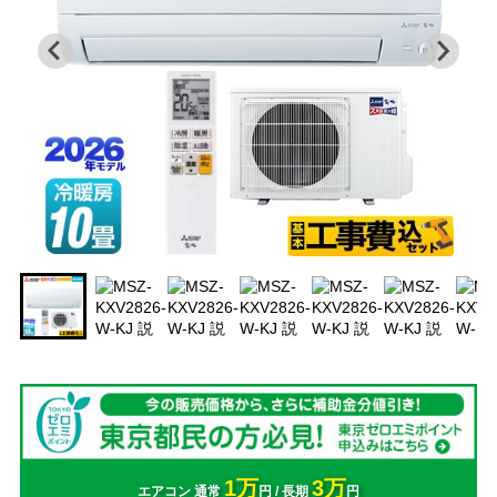
1万
3万
エアコン 通常
円 / 長期
円