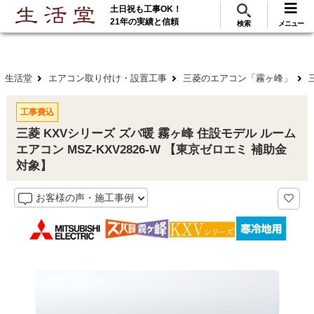
土日祝も工事OK！
288
117
無料見積
ご利用
万･工事実績
万件!
21年の実績と信頼
検索
メニュー
生活堂
エアコン取り付け・設置工事
三菱のエアコン「霧ヶ峰」
工事費込
三菱 KXVシリーズ ズバ暖 霧ヶ峰 住設モデル ルーム
エアコン MSZ-KXV2826-W 【東京ゼロエミ 補助金
対象】
お客様の声・施工事例