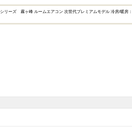
リーズ 霧ヶ峰 ルームエアコン 次世代プレミアムモデル 冷房/暖房：29畳