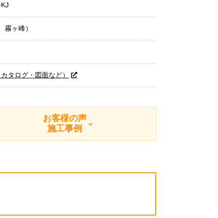
-KJ
ズ 霧ヶ峰）
（カタログ・図面など）
お客様の声
施工事例