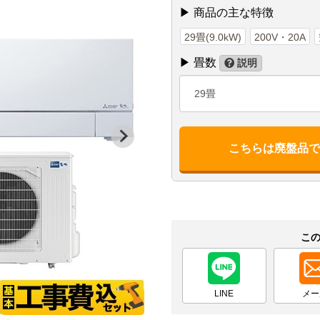
▶ 商品の主な特徴
29畳(9.0kW)
200V・20A
▶ 畳数
説明
29畳
こちらは廃盤品
こ
LINE
メー