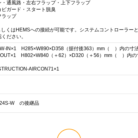
ン・通風路・左右フラップ・上下フラップ
カビガード・スタート脱臭
フラップ
UもしくはHEMSへの接続が可能です。システムコントローラー
認ください。
S-W-IN×1 H285×W890×D358（据付後363）mm（ 
S-OUT×1 H802×W840（＋62）×D320（＋56）mm
CTION-AIRCON71×1
ZV9024S-W の後継品