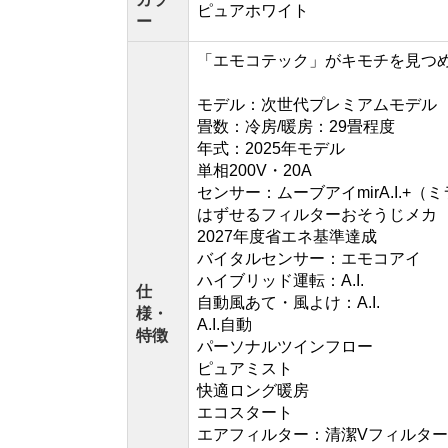
ピュアホワイト
ー
「エモコテック」がキモチを見つ
モデル：次世代プレミアムモデル
畳数：冷房/暖房：29畳程度
年式：2025年モデル
単相200V・20A
センサー：ムーブアイmirA.I.+（
はずせるフィルターおそうじメカ
2027年度省エネ基準達成
バイタルセンサー：エモコアイ
ハイブリッド運転：A.I.
仕
自動風あて・風よけ：A.I.
様・
A.I.自動
特徴
パーソナルツインフロー
ピュアミスト
快適ロング暖房
エコスタート
エアフィルター：清潔Vフィルタ