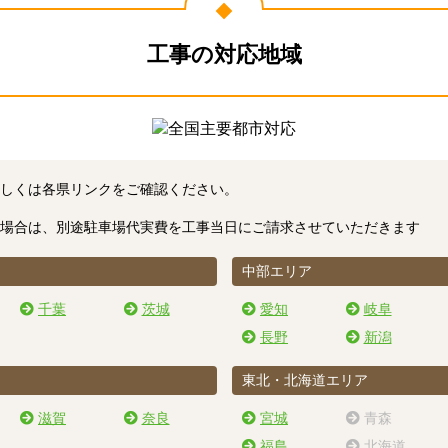
工事の対応地域
しくは各県リンクをご確認ください。
場合は、別途駐車場代実費を工事当日にご請求させていただきます
中部エリア
千葉
茨城
愛知
岐阜
長野
新潟
東北・北海道エリア
滋賀
奈良
宮城
青森
福島
北海道