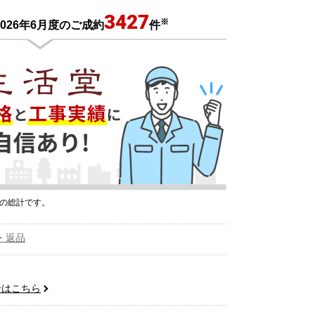
3427
※
026年6月度のご成約
件
プの総計です。
・返品
せはこちら