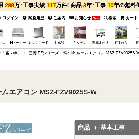
用
288
万･工事実績
117
万件! 商品
3
年･工事
10
年の無料
ログイン
閲覧履歴
ご案内
お知らせ
検索
カート
New
ンロ
IHヒーター
レンジフード
お風呂
キッチン
車庫まわり
庭まわり
窓
ン「霧ヶ峰」
三菱 FZシリーズ 霧ヶ峰 ルームエアコン MSZ-FZV9025S-
エアコン MSZ-FZV9025S-W
商品 ＋ 基本工事