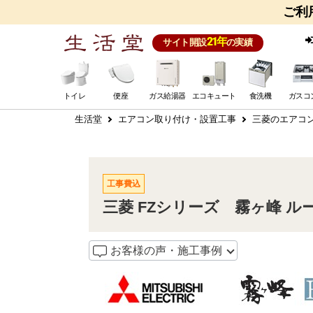
ご利
21年
サイト開設
の実績
トイレ
便座
ガス給湯器
エコキュート
食洗機
ガスコ
生活堂
エアコン取り付け・設置工事
三菱のエアコ
工事費込
三菱 FZシリーズ 霧ヶ峰 ルーム
お客様の声・施工事例