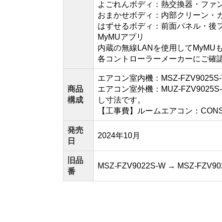
よごれんボディ：熱交換器・ファ
おまかせボディ：内部クリーン・
はずせるボディ：前面パネル・後
MyMUアプリ
内蔵の無線LANを使用してMyM
各コントローラーメーカーにご確
エアコン室内機：MSZ-FZV9025
商品
エアコン室外機：MUZ-FZV9025
構成
し寸法です。
【工事費】ルームエアコン：CONSTRU
発売
2024年10月
日
旧品
MSZ-FZV9022S-W → MSZ-F
番