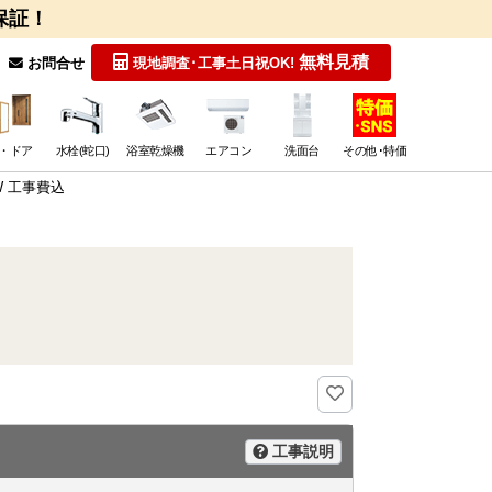
保証！
無料見積
お問合せ
現地調査･工事
土日祝OK!
・ドア
水栓(蛇口)
浴室乾燥機
エアコン
洗面台
その他･特価
W 工事費込
工事説明