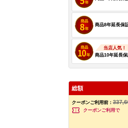
商品8年延長保
当店人気！
商品10年延長保
総額
337,6
クーポンご利用前：
confirmation_number
クーポンご利用で