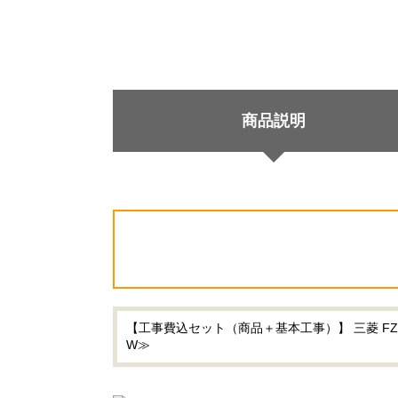
商品説明
【工事費込セット（商品＋基本工事）】 三菱 FZシ
W≫