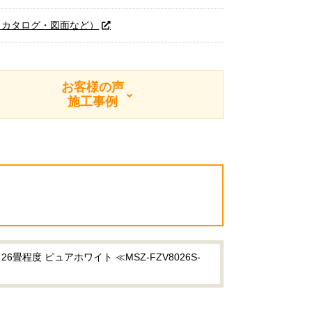
（カタログ・図面など）
お客様の声
施工事例
程度 ピュアホワイト ≪MSZ-FZV8026S-