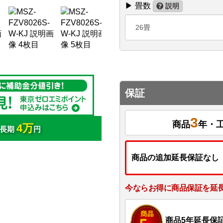
▶ 畳数
説明
26畳
保証
3
商品
年・
4万
/ 長期
円
商品の追加延長保証なし
今ならお得に商品保証を延
商品5年延長保