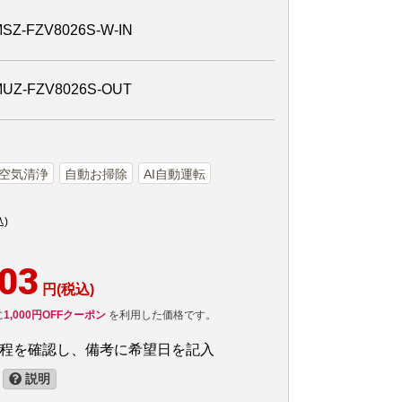
FZV8026S-W-IN
-FZV8026S-OUT
空気清浄
自動お掃除
AI自動運転
込)
603
円(税込)
に
1,000円OFFクーポン
を利用した価格です。
日程を確認し、備考に希望日を記入
説明