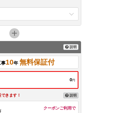
説明
10
無料保証付
工事
年
0
円
長できます！
説明
クーポンご利用で
証