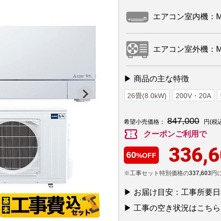
エアコン室内機：MSZ-
エアコン室外機：MUZ
▶ 商品の主な特徴
26畳(8.0kW)
200V・20A
847,000
希望小売価格：
円(税
confirmation_number
クーポンご利用で
336,
60
%OFF
※工事セット特別価格の
337,603
円
▶ お届け目安：工事所要
▶ 工事の空き状況はこちら