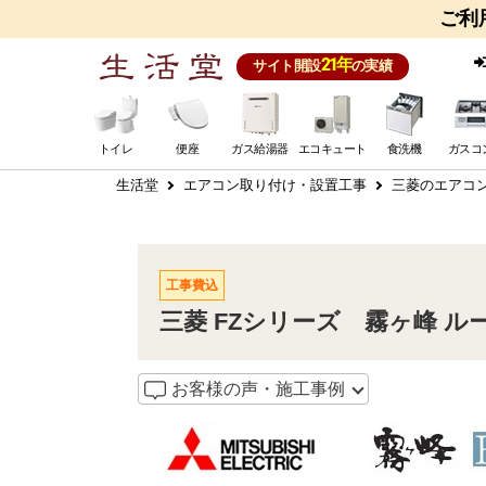
ご利
21年
サイト開設
の実績
トイレ
便座
ガス給湯器
エコキュート
食洗機
ガスコ
生活堂
エアコン取り付け・設置工事
三菱のエアコ
工事費込
三菱 FZシリーズ 霧ヶ峰 ルー
お客様の声・施工事例