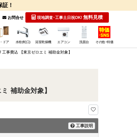
保証！
無料見積
お問合せ
現地調査･工事
土日祝OK!
・ドア
水栓(蛇口)
浴室乾燥機
エアコン
洗面台
その他･特価
S-W 工事費込 【東京ゼロエミ 補助金対象】
ロエミ 補助金対象】
工事説明