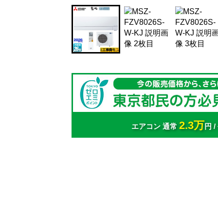
2.3万
エアコン 通常
円 