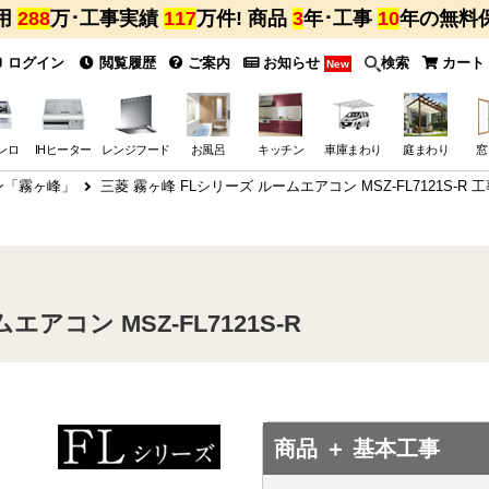
用
288
万･工事実績
117
万件! 商品
3
年･工事
10
年の無料
ログイン
閲覧履歴
ご案内
お知らせ
検索
カート
New
ンロ
IHヒーター
レンジフード
お風呂
キッチン
車庫まわり
庭まわり
窓
ン「霧ヶ峰」
三菱 霧ヶ峰 FLシリーズ ルームエアコン MSZ-FL7121S-R 
アコン MSZ-FL7121S-R
商品 ＋ 基本工事