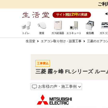
ご利
21年
サイト開設
の実績
トイレ
便座
ガス給湯器
エコキュート
食洗機
ガスコ
生活堂
エアコン取り付け・設置工事
三菱のエアコ
工事費込
三菱 霧ヶ峰 FLシリーズ ルームエ
お客様の声・施工事例