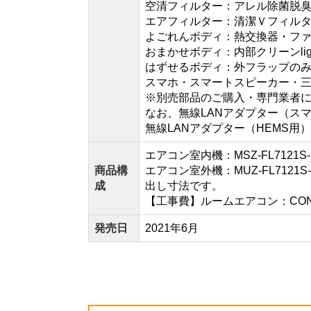
空清フィルター：アレル除菌脱
エアフィルター：清潔Ｖフィル
よごれんボディ：熱交換器・フ
おまかせボディ：内部クリーンli
はずせるボディ：外フラップの
スマホ・スマートスピーカー・三
※別売部品のご購入・専門業者
なお、無線LANアダプター（ス
無線LANアダプター（HEMS
エアコン室内機：MSZ-FL7121
商品構
エアコン室外機：MUZ-FL7121
成
出し寸法です。
【工事費】ルームエアコン：CONSTR
発売日
2021年6月