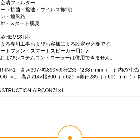
臭空清フィルター
ター（抗菌・撥油・ウイルス抑制）
ァン・通風路
ght・スタート脱臭
み
菱HEMS対応
による専用工事およびお客様による設定が必要です。
マートフォン・スマートスピーカー用）と
用）およびシステムコントローラーは併用できません。
S-R-IN×1 高さ307×幅890×奥行233（238）mm（ ）
S-OUT×1 高さ714×幅800（＋62）×奥行285（＋60）m
UCTION-AIRCON71×1