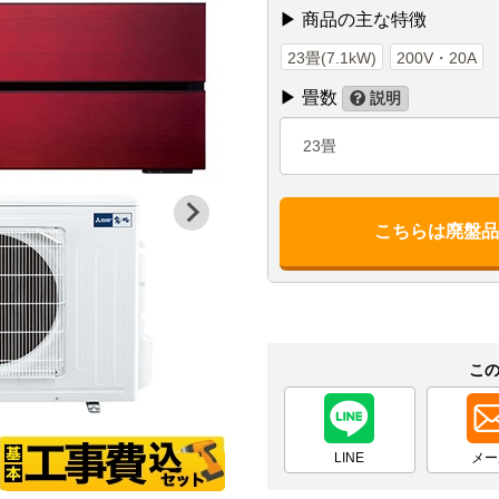
▶ 商品の主な特徴
23畳(7.1kW)
200V・20A
▶ 畳数
説明
23畳
こちらは廃盤
こ
LINE
メー