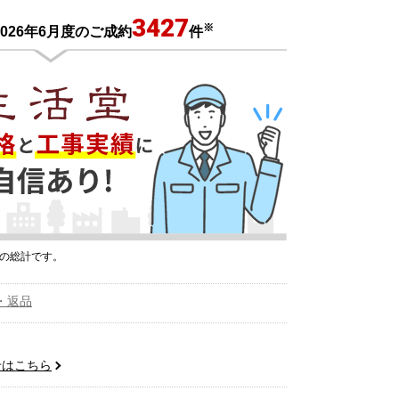
3427
※
026年6月度のご成約
件
プの総計です。
・返品
せはこちら