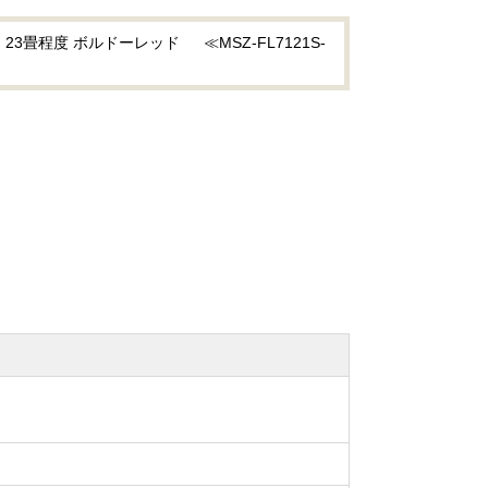
畳程度 ボルドーレッド ≪MSZ-FL7121S-