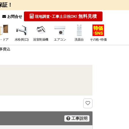
保証！
無料見積
お問合せ
現地調査･工事
土日祝OK!
・ドア
水栓(蛇口)
浴室乾燥機
エアコン
洗面台
その他･特価
工事費込
工事説明