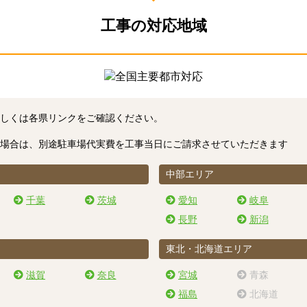
工事の対応地域
しくは各県リンクをご確認ください。
場合は、別途駐車場代実費を工事当日にご請求させていただきます
中部エリア
千葉
茨城
愛知
岐阜
長野
新潟
東北・北海道エリア
滋賀
奈良
宮城
青森
福島
北海道