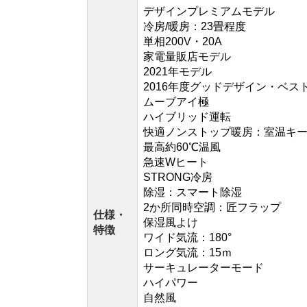
デザインプレミアムモデル
冷房/暖房：23畳程度
単相200V・20A
家電量販店モデル
2021年モデル
2016年度グッドデザイン・ベスト
ムーブアイ極
ハイブリッド運転
快適ノンストップ暖房：室温キ
最高約60℃温風
急速Wヒート
STRONG冷房
除湿：スマート除湿
2か所同時空調：匠フラップ
仕様・
保湿風よけ
特徴
ワイド気流：180°
ロング気流：15ｍ
サーキュレーターモード
ハイパワー
自然風