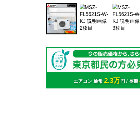
2.3万
エアコン 通常
円 / 長期