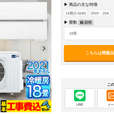
▶ 商品の主な特徴
18畳(5.6kW)
200V・20A
▶ 畳数
説明
18畳
こちらは廃盤
こ
LINE
メー