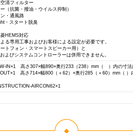
臭空清フィルター
ター（抗菌・撥油・ウイルス抑制）
ァン・通風路
ght・スタート脱臭
み
菱HEMS対応
による専用工事およびお客様による設定が必要です。
マートフォン・スマートスピーカー用）と
用）およびシステムコントローラーは併用できません。
S-W-IN×1 高さ307×幅890×奥行233（238）mm（ ）
S-OUT×1 高さ714×幅800（＋62）×奥行285（＋60）m
UCTION-AIRCON62×1