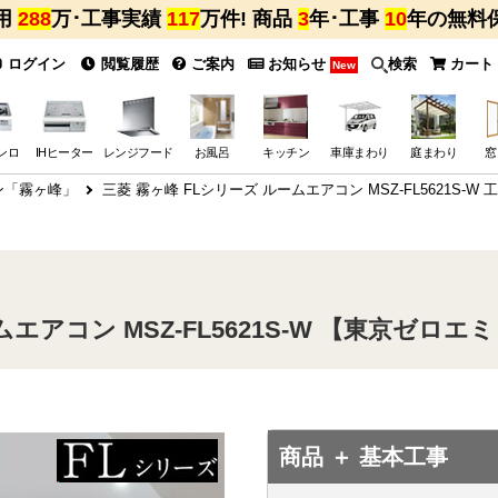
用
288
万･工事実績
117
万件! 商品
3
年･工事
10
年の無料
ログイン
閲覧履歴
ご案内
お知らせ
検索
カート
New
ンロ
IHヒーター
レンジフード
お風呂
キッチン
車庫まわり
庭まわり
窓
ン「霧ヶ峰」
三菱 霧ヶ峰 FLシリーズ ルームエアコン MSZ-FL5621S-
エアコン MSZ-FL5621S-W 【東京ゼロエ
商品 ＋ 基本工事