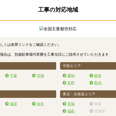
工事の対応地域
しくは各県リンクをご確認ください。
場合は、別途駐車場代実費を工事当日にご請求させていただきます
中部エリア
千葉
茨城
愛知
岐阜
長野
新潟
東北・北海道エリア
滋賀
奈良
宮城
青森
福島
北海道