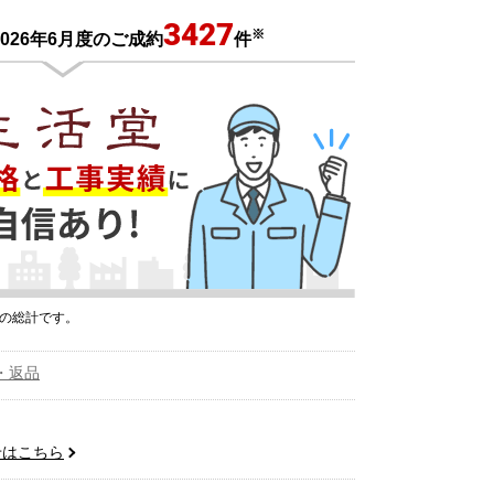
3427
※
026年6月度のご成約
件
プの総計です。
・返品
せはこちら