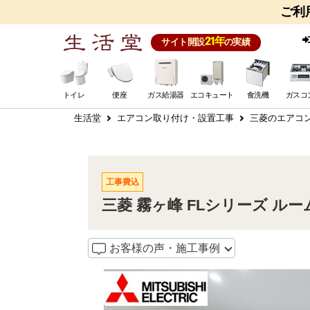
ご利
21年
サイト開設
の実績
トイレ
便座
ガス給湯器
エコキュート
食洗機
ガスコ
生活堂
エアコン取り付け・設置工事
三菱のエアコ
工事費込
三菱 霧ヶ峰 FLシリーズ ルーム
お客様の声・施工事例