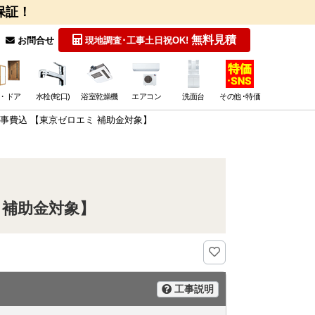
保証！
無料見積
お問合せ
現地調査･工事
土日祝OK!
・ドア
水栓(蛇口)
浴室乾燥機
エアコン
洗面台
その他･特価
W 工事費込 【東京ゼロエミ 補助金対象】
ミ 補助金対象】
工事説明