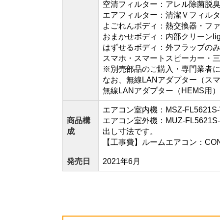
空清フィルター：アレル除菌脱
エアフィルター：清潔Ｖフィル
よごれんボディ：熱交換器・フ
おまかせボディ：内部クリーンli
はずせるボディ：外フラップの
スマホ・スマートスピーカー・三
※別売部品のご購入・専門業者
なお、無線LANアダプター（ス
無線LANアダプター（HEMS
エアコン室内機：MSZ-FL5621
商品構
エアコン室外機：MUZ-FL5621
成
出し寸法です。
【工事費】ルームエアコン：CONSTR
発売日
2021年6月