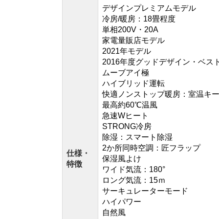
デザインプレミアムモデル
冷房/暖房：18畳程度
単相200V・20A
家電量販店モデル
2021年モデル
2016年度グッドデザイン・ベスト
ムーブアイ極
ハイブリッド運転
快適ノンストップ暖房：室温キ
最高約60℃温風
急速Wヒート
STRONG冷房
除湿：スマート除湿
2か所同時空調：匠フラップ
仕様・
保湿風よけ
特徴
ワイド気流：180°
ロング気流：15ｍ
サーキュレーターモード
ハイパワー
自然風