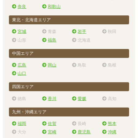
奈良
和歌山
東北・北海道エリア
宮城
青森
岩手
秋田
山形
福島
北海道
中国エリア
広島
岡山
鳥取
島根
山口
四国エリア
徳島
香川
愛媛
高知
九州・沖縄エリア
福岡
佐賀
長崎
熊本
大分
宮崎
鹿児島
沖縄