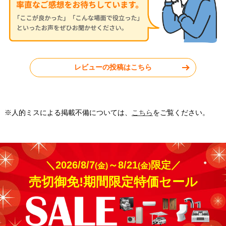
神奈川県秦野市
東京都小平市
レビューの投稿はこちら
工事実績をもっと見る
※人的ミスによる掲載不備については、
こちら
をご覧ください。
＼2026/8/7
～8/21
限定／
(金)
(金)
売切御免!期間限定特価セール