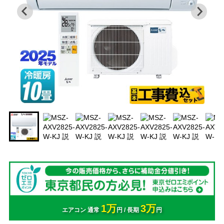
1万
3万
エアコン 通常
円 / 長期
円