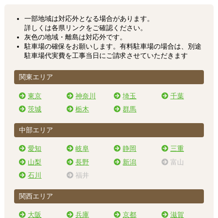
一部地域は対応外となる場合があります。
詳しくは各県リンクをご確認ください。
灰色の地域・離島は対応外です。
駐車場の確保をお願いします。有料駐車場の場合は、別途
駐車場代実費を工事当日にご請求させていただきます
関東エリア
東京
神奈川
埼玉
千葉
茨城
栃木
群馬
中部エリア
愛知
岐阜
静岡
三重
山梨
長野
新潟
富山
石川
福井
関西エリア
大阪
兵庫
京都
滋賀