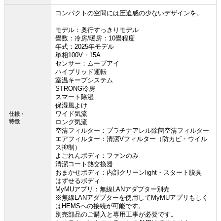
コンパクトの空間には圧迫感の少ないデザインを。
モデル：奥行すっきりモデル
畳数：冷房/暖房：10畳程度
年式：2025年モデル
単相100V・15A
センサー：ムーブアイ
ハイブリッド運転
室温キープシステム
STRONG冷房
スマート除湿
保湿風よけ
ワイド気流
仕様・
特徴
ロング気流
空清フィルター：プラチナアレル除菌空清フィルター
エアフィルター：清潔Vフィルター（防カビ・ウイル
ス抑制）
よごれんボディ：ファンのみ
清潔コート熱交換器
おまかせボディ：内部クリーンlight・スタート脱臭
はずせるボディ
MyMUアプリ：無線LANアダプター別売
※無線LANアダプターを使用してMyMUアプリもしく
はHEMSへの接続が可能です。
別売部品のご購入と専用工事が必要です。