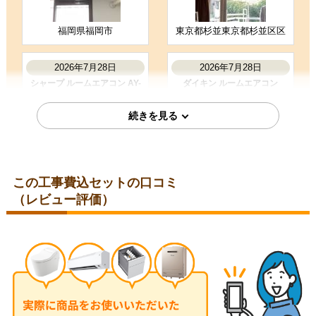
福岡県福岡市
東京都杉並東京都杉並区区
お客様の声をもっと見る
2026年7月28日
2026年7月28日
シャープ ルームエアコン AY-
ダイキン ルームエアコン
T25DH-W
S285ATES-W
この工事費込セットの口コミ
（レビュー評価）
埼玉県比企郡
埼玉県児玉郡
2026年7月28日
2026年7月24日
コロナ ルームエアコン RC-
三菱 ルームエアコン MSZ-
V2826R-W
JXV2526-W