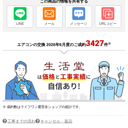
この商品の情報を共有する
LINE
メール
メッセージ
URLコピー
3427
※
エアコンの交換 2026年6月度のご成約
件
※ 成約数はライフワン運営全ショップの総計です。
工事までの流れ
キャンセル・返品