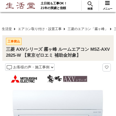
土日祝も工事OK！
288
117
無料見積
ご利用
万･工事実績
万件!
21年の実績と信頼
検索
メニュー
生活堂
エアコン取り付け・設置工事
三菱のエアコン「霧ヶ峰」
工事費込
三菱 AXVシリーズ 霧ヶ峰 ルームエアコン MSZ-AXV
2825-W 【東京ゼロエミ 補助金対象】
お客様の声・施工事例