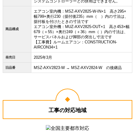
システムコントローラーとの併用はできません。
エアコン室内機：MSZ-AXV2825-W-IN×1 高さ295×
幅799×奥行230（据付後235）mm（ ）内の寸法は、
据付板を付けたときの寸法です
エアコン室外機：MUZ-AXV2825-OUT×1 高さ453×幅
商品構成
679（＋55）×奥行249（＋36）mm（ ）内の寸法は、
サービスパネルおよび脚部の突出し寸法です
【工事費】ルームエアコン：CONSTRUCTION-
AIRCON34×1
2025年3月
発売日
MSZ-AXV2823-W → MSZ-AXV2824-W の後継品
旧品番
工事の対応地域