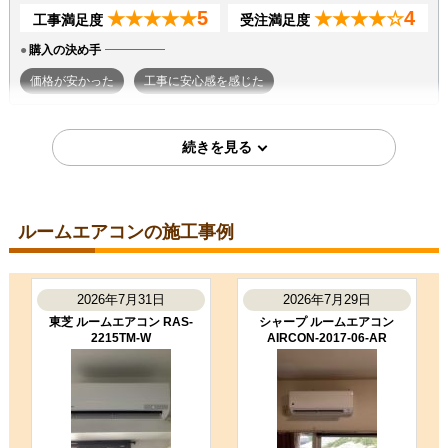
5
4
★★★★★
★★★★☆
工事満足度
受注満足度
購入の決め手
価格が安かった
工事に安心感を感じた
2026年7月7日
東京都町田市
ルームエアコン工事のお客様
S224ATGS-W
コメント
ルームエアコンの施工事例
段取りも良く、エアコン取付後のチ
ェックもしっかり実施いただき、と
ても良かったです。ありがとうござ
いました。
2026年7月31日
2026年7月29日
（ご本人様より）
東芝 ルームエアコン RAS-
シャープ ルームエアコン
2215TM-W
AIRCON-2017-06-AR
5
3
★★★★★
★★★☆☆
工事満足度
受注満足度
購入の決め手
商品選定がしやすかった
価格が安かった
工事に安心感を感じた