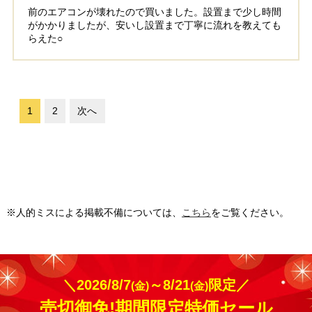
前のエアコンが壊れたので買いました。設置まで少し時間
がかかりましたが、安いし設置まで丁寧に流れを教えても
らえた○
1
2
次へ
※人的ミスによる掲載不備については、
こちら
をご覧ください。
＼2026/8/7
～8/21
限定／
(金)
(金)
売切御免!期間限定特価セール