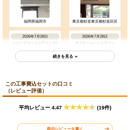
商品選定がしやすかった
価格が安かった
レビューの評価が良かった
福岡県福岡市
東京都杉並東京都杉並区区
お客様の声をもっと見る
2026年7月28日
2026年7月28日
シャープ ルームエアコン AY-
ダイキン ルームエアコン
T25DH-W
S285ATES-W
この工事費込セットの口コミ
（レビュー評価）
埼玉県比企郡
埼玉県児玉郡
平均レビュー 4.47
(19件)
2026年7月28日
2026年7月24日
コロナ ルームエアコン RC-
三菱 ルームエアコン MSZ-
V2826R-W
JXV2526-W
商品レビューを書く