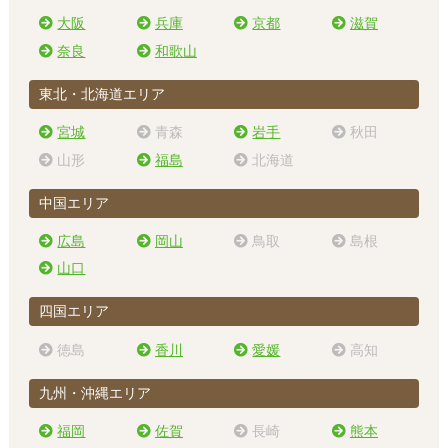
大阪
兵庫
京都
滋賀
奈良
和歌山
東北・北海道エリア
宮城
青森
岩手
秋田
山形
福島
北海道
中国エリア
広島
岡山
鳥取
島根
山口
四国エリア
徳島
香川
愛媛
高知
九州・沖縄エリア
福岡
佐賀
長崎
熊本