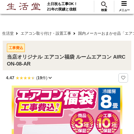
土日祝も工事OK！
288
117
無料見積
ご利用
万･工事実績
万件!
21年の実績と信頼
検索
メニュー
生活堂
エアコン取り付け・設置工事
国内メーカーおまかせ品「エア
工事費込
当店オリジナル エアコン福袋 ルームエアコン AIRC
ON-08-AR
4.47
19
(
件)