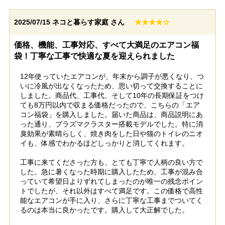
2025/07/15
ネコと暮らす家庭 さん
★★★★☆
価格、機能、工事対応、すべて大満足のエアコン福
袋！丁寧な工事で快適な夏を迎えられました
12年使っていたエアコンが、年末から調子が悪くなり、つ
いに冷風が出なくなったため、思い切って交換することに
しました。商品代、工事代、そして10年の長期保証をつけ
ても8万円以内で収まる価格だったので、こちらの「エア
コン福袋」を購入しました。届いた商品は、商品説明にあ
った通り、プラズマクラスター搭載モデルでした。特に消
臭効果が素晴らしく、焼き肉をした日や猫のトイレのニオ
イも、体感でわかるほどしっかりと消してくれます。
工事に来てくださった方も、とても丁寧で人柄の良い方で
した。急に暑くなった時期に購入したため、工事が混み合
っていて希望日よりずれてしまったのが唯一の残念ポイン
トでしたが、それ以外はすべて満足です。この価格で高性
能なエアコンが手に入り、さらに丁寧な工事までついてく
るのは本当に良かったです。購入して大正解でした。