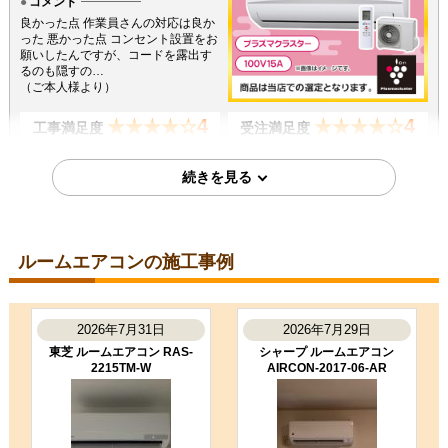
コメント
良かった点 作業員さんの対応は良か
った 悪かった点 コンセント設置をお
願いしたんですが、コードを露出す
るのも隠すの…
（ご本人様より）
4
4
★★★★☆
★★★★☆
工事満足度
受注満足度
購入の決め手
価格が安かった
2026年6月18日
ルームエアコンの施工事例
埼玉県北葛飾郡杉戸町
ルームエアコン工事のお客様
AIRCON-08-AR
2026年7月31日
2026年7月29日
コメント
東芝 ルームエアコン RAS-
シャープ ルームエアコン
説明が丁寧で作業も手際よかった
2215TM-W
AIRCON-2017-06-AR
（ご本人様より）
5
5
★★★★★
★★★★★
工事満足度
受注満足度
購入の決め手