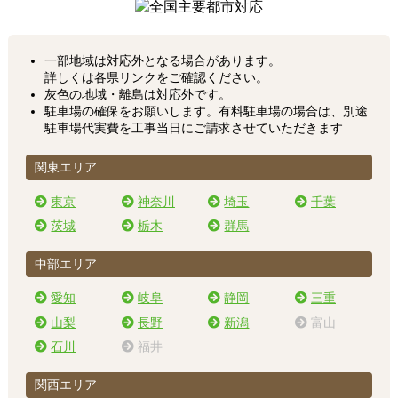
一部地域は対応外となる場合があります。
詳しくは各県リンクをご確認ください。
灰色の地域・離島は対応外です。
駐車場の確保をお願いします。有料駐車場の場合は、別途
駐車場代実費を工事当日にご請求させていただきます
関東エリア
東京
神奈川
埼玉
千葉
茨城
栃木
群馬
中部エリア
愛知
岐阜
静岡
三重
山梨
長野
新潟
富山
石川
福井
関西エリア