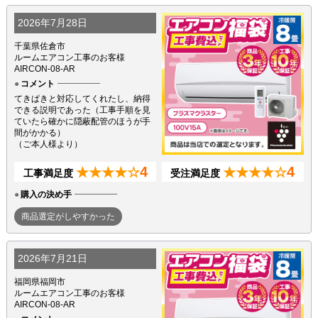
2026年7月28日
千葉県佐倉市
ルームエアコン工事のお客様
AIRCON-08-AR
コメント
てきぱきと対応してくれたし、納得
できる説明であった（工事手順を見
ていたら確かに隠蔽配管のほうが手
間がかかる）
（ご本人様より）
4
4
★★★★☆
★★★★☆
工事満足度
受注満足度
購入の決め手
商品選定がしやすかった
2026年7月21日
福岡県福岡市
ルームエアコン工事のお客様
AIRCON-08-AR