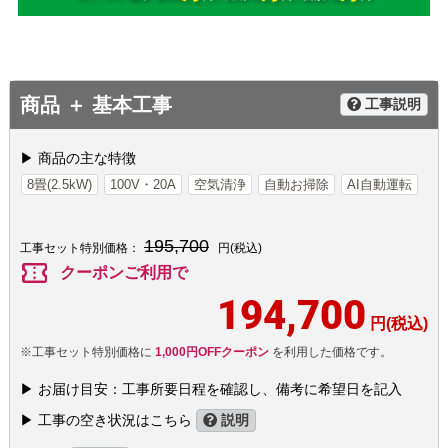
商品 ＋ 基本工事
工事説明
▶ 商品の主な特徴
8畳(2.5kW)
100V・20A
空気清浄
自動お掃除
AI自動運転
195,700
工事セット特別価格：
円(税込)
confirmation_number
クーポンご利用で
194,700
円(税込)
※工事セット特別価格に
1,000円OFFクーポン
を利用した価格です。
▶ お届け目安：工事所要日程を確認し、備考に希望日を記入
▶ 工事の空き状況はこちら
説明