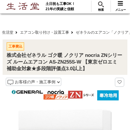
土日祝も工事OK！
288
117
無料見積
ご利用
万･工事実績
万件!
21年の実績と信頼
検索
メニュー
生活堂
エアコン取り付け・設置工事
ゼネラルのエアコン「ノクリア
工事費込
株式会社ゼネラル ゴク暖 ノクリア nocria ZNシリー
ズ ルームエアコン AS-ZN255S-W 【東京ゼロエミ
補助金対象★多段階評価点3.0以上】
お客様の声・施工事例