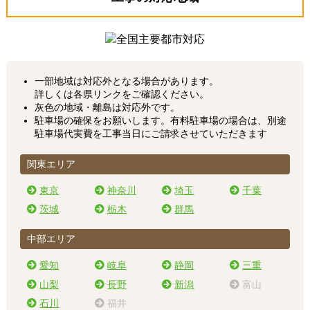
一部地域は対応外となる場合があります。
詳しくは各県リンクをご確認ください。
灰色の地域・離島は対応外です。
駐車場の確保をお願いします。有料駐車場の場合は、別途
駐車場代実費を工事当日にご請求させていただきます
関東エリア
東京
神奈川
埼玉
千葉
茨城
栃木
群馬
中部エリア
愛知
岐阜
静岡
三重
山梨
長野
新潟
富山
石川
福井