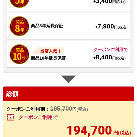
3,400
+
円(税込)
7,900
商品8年延長保証
+
円(税込)
クーポンご利用で
当店人気！
8,400
+
商品10年延長保証
円(税込)
総額
195,700
クーポンご利用前：
円(税込)
confirmation_number
クーポンご利用で
194,700
円(税込)