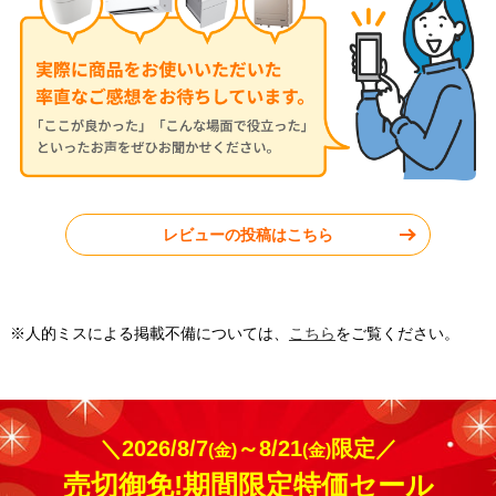
V2826R-W
JXV2526-W
神奈川県秦野市
東京都小平市
レビューの投稿はこちら
工事実績をもっと見る
※人的ミスによる掲載不備については、
こちら
をご覧ください。
＼2026/8/7
～8/21
限定／
(金)
(金)
売切御免!期間限定特価セール