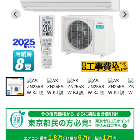
1.8万
6万
1万
エアコン 通常
円 / 長期
円 / 新規
円