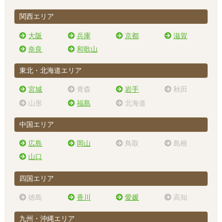
関西エリア
大阪
兵庫
京都
滋賀
奈良
和歌山
東北・北海道エリア
宮城
青森
岩手
秋田
山形
福島
北海道
中国エリア
広島
岡山
鳥取
島根
山口
四国エリア
徳島
香川
愛媛
高知
九州・沖縄エリア