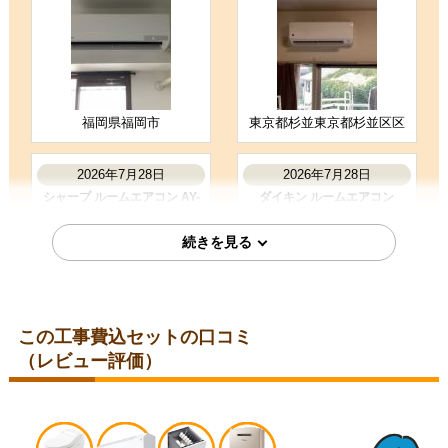
購入の決め手
商品選定がしやすかった
価格が安かった
工事に安心感を感じた
福岡県福岡市
東京都杉並東京都杉並区区
お客様の声をもっと見る
2026年7月28日
2026年7月28日
シャープ ルームエアコン AY-
ダイキン ルームエアコン
T25DH-W
S285ATES-W
この工事費込セットの口コミ
（レビュー評価）
埼玉県比企郡
埼玉県児玉郡
2026年7月28日
2026年7月24日
コロナ ルームエアコン RC-
三菱 ルームエアコン MSZ-