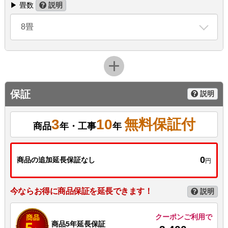
▶ 畳数
説明
8畳
保証
説明
3
10
無料保証付
商品
年・工事
年
0
商品の追加延長保証なし
円
今ならお得に商品保証を延長できます！
説明
クーポンご利用で
商品5年延長保証