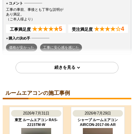
コメント
工事の事前、事後とも丁寧な説明が
あり満足。
（ご本人様より）
5
4
★★★★★
★★★★☆
工事満足度
受注満足度
購入の決め手
価格が安かった
工事に安心感を感じた
2026年7月7日
東京都町田市
ルームエアコン工事のお客様
S224ATGS-W
コメント
ルームエアコンの施工事例
段取りも良く、エアコン取付後のチ
ェックもしっかり実施いただき、と
ても良かったです。ありがとうござ
いました。
2026年7月31日
2026年7月29日
（ご本人様より）
東芝 ルームエアコン RAS-
シャープ ルームエアコン
2215TM-W
AIRCON-2017-06-AR
5
3
★★★★★
★★★☆☆
工事満足度
受注満足度