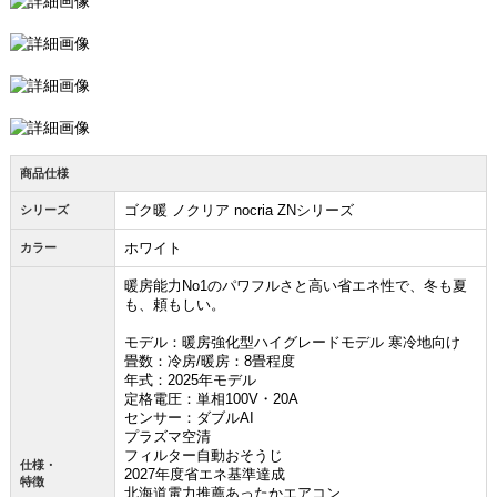
商品仕様
ゴク暖 ノクリア nocria ZNシリーズ
シリーズ
ホワイト
カラー
暖房能力No1のパワフルさと高い省エネ性で、冬も夏
も、頼もしい。
モデル：暖房強化型ハイグレードモデル 寒冷地向け
畳数：冷房/暖房：8畳程度
年式：2025年モデル
定格電圧：単相100V・20A
センサー：ダブルAI
プラズマ空清
フィルター自動おそうじ
仕様・
2027年度省エネ基準達成
特徴
お買い物を続ける
カートへ進む
北海道電力推薦あったかエアコン