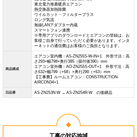
東北電力推薦暖房エアコン
熱交換器加熱除菌
ウイルカット・フィルタープラス
ロング気流
無線LANアダプター内蔵
スマートフォン連携
※専用アプリのダウンロードとエアコンの登録は、お
客様ご自身で行っていただく必要があります。インタ
ーネットの通信費はお客様のご負担となります。
エアコン室内機：AS-ZN255S-W-IN×1 外形寸法：高
さ293×幅798×奥行385（据付後390）mm
エアコン室外機：AO-ZN255S-OUT×1 外形寸法：高
商品構成
さ632×幅799（+68）×奥行290（+63）mm
【工事費】ルームエアコン：CONSTRUCTION-
AIRCON34×1
AS-ZN253N-W → AS-ZN254R-W の後継品
旧品番
工事の対応地域