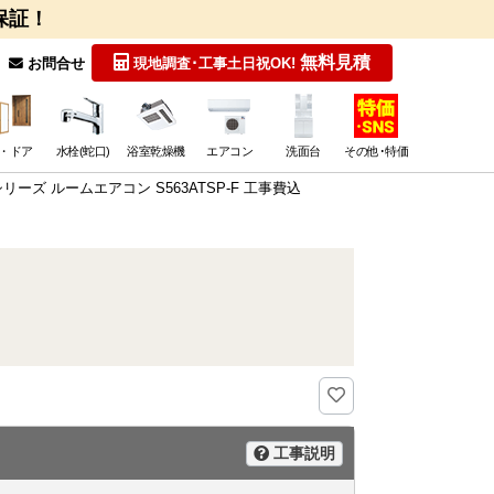
保証！
無料見積
お問合せ
現地調査･工事
土日祝OK!
・ドア
水栓(蛇口)
浴室乾燥機
エアコン
洗面台
その他･特価
Xシリーズ ルームエアコン S563ATSP-F 工事費込
工事説明