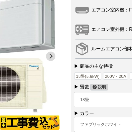
エアコン室内機：F56
エアコン室外機：R56
ルームエアコン部材：
▶ 商品の主な特徴
18畳(5.6kW)
200V・20A
▶ 畳数
説明
18畳
▶ カラー
ファブリックホワイト