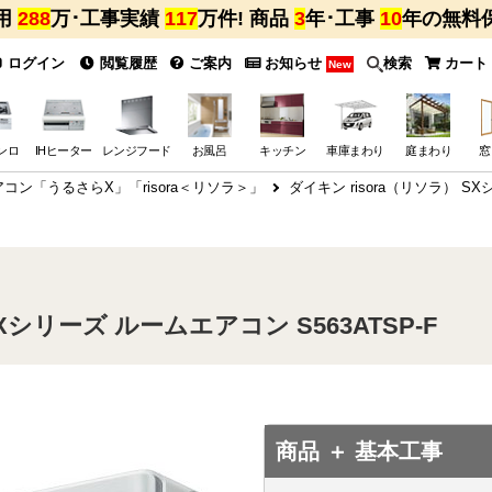
用
288
万･工事実績
117
万件! 商品
3
年･工事
10
年の無料
ログイン
閲覧履歴
ご案内
お知らせ
検索
カート
New
ンロ
IHヒーター
レンジフード
お風呂
キッチン
車庫まわり
庭まわり
窓
コン「うるさらX」「risora＜リソラ＞」
ダイキン risora（リソラ） S
Xシリーズ ルームエアコン S563ATSP-F
商品 ＋ 基本工事