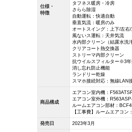
タフネス暖房・冷房
仕様・
さらら除湿
特徴
自動運転：快適自動
垂直気流：暖房のみ
オートスイング：上下/左右/
風ないス運転：天井気流
水内部クリーン（結露水洗
クリアコート熱交換器
ストリーマ内部クリーン
抗ウイルスフィルター※3
消し忘れ防止機能
ランドリー乾燥
スマホ接続対応：無線LAN
エアコン室内機：F563ATSPW
エアコン室外機：R563ASP-
商品構成
ルームエアコン部材：BCF40
【工事費】ルームエアコン：CON
発売日
2023年3月