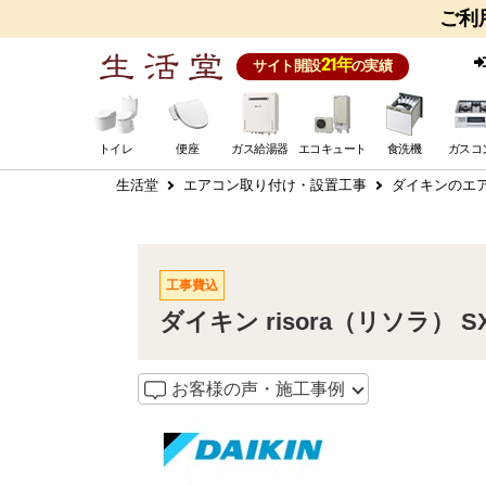
ご利
21年
サイト開設
の実績
トイレ
便座
ガス給湯器
エコキュート
食洗機
ガスコ
生活堂
エアコン取り付け・設置工事
ダイキンのエア
工事費込
ダイキン risora（リソラ） S
お客様の声・施工事例