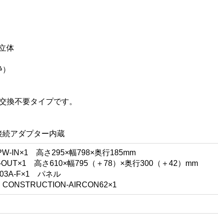
立体
浄）
年交換不要タイプです。
接続アダプター内蔵
-IN×1 高さ295×幅798×奥行185mm
OUT×1 高さ610×幅795（＋78）×奥行300（＋42）mm
3A-F×1 パネル
STRUCTION-AIRCON62×1