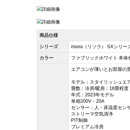
商品仕様
シリーズ
risora（リソラ） SXシリー
カラー
ファブリックホワイト 本体
エアコンが薄いとお部屋の
モデル：スタイリッシュエ
畳数：冷房/暖房：18畳程度
年式：2023年モデル
単相200V・20A
センサー：人・床温度セン
ストリーマ空気清浄
PIT制御
プレミアム冷房