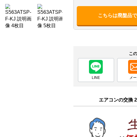
こちらは廃盤品
こ
LINE
メー
エアコンの交換 2