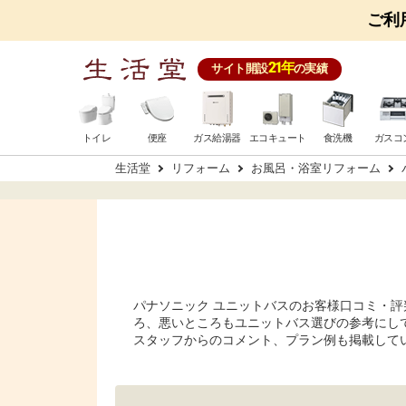
ご利
21年
サイト開設
の実績
トイレ
便座
ガス給湯器
エコキュート
食洗機
ガスコ
生活堂
リフォーム
お風呂・浴室リフォーム
パナソニック ユニットバスのお客様口コミ・
ろ、悪いところもユニットバス選びの参考にし
スタッフからのコメント、プラン例も掲載して