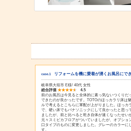
リフォームを機に愛着が湧くお風呂にで
case.1
岐阜県大垣市 E様/ 40代 女性
総合評価
4.5
前のお風呂は今見ると全体的に素っ気ないつくりだ
できたのが良かったです。TOTOのほっカラリ床は
ルで考えるとこちらに軍配が上がりました。ほっカ
で、硬い床でもパナソニックにして良かったと思っ
ましたが、前と比べると乾き自体が速くなったせい
元々スミピカフロアがついていましたが、オプショ
口タイプのものに変更しました。グレーのカラーに
す。