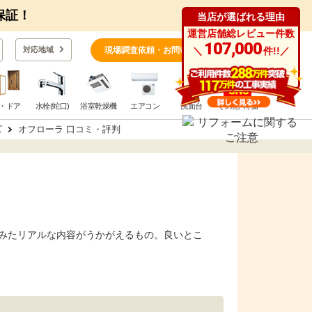
保証！
当店が選ばれる理由
運営店舗総レビュー件数
0
107,000
対応地域
現場調査依頼・お問い合わせ
＼
件!!／
・ドア
水栓(蛇口)
浴室乾燥機
エアコン
洗面台
その他･特価
ズ
オフローラ 口コミ・評判
みたリアルな内容がうかがえるもの。良いとこ