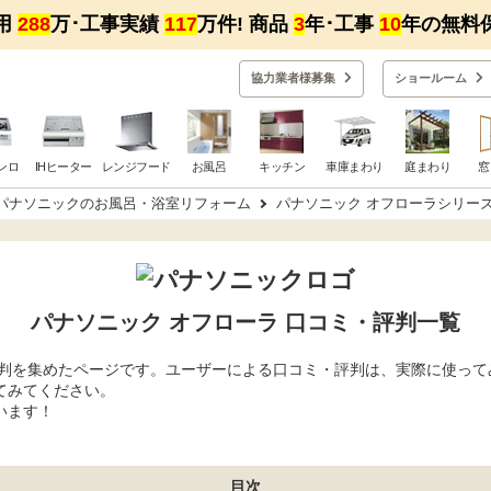
用
288
万･工事実績
117
万件! 商品
3
年･工事
10
年の無料
協力業者様募集
ショー
ルーム
ンロ
IHヒーター
レンジフード
お風呂
キッチン
車庫まわり
庭まわり
窓
パナソニックのお風呂・浴室リフォーム
パナソニック オフローラシリー
パナソニック オフローラ
口コミ・評判一覧
評判を集めたページです。ユーザーによる口コミ・評判は、実際に使って
てみてください。
います！
目次