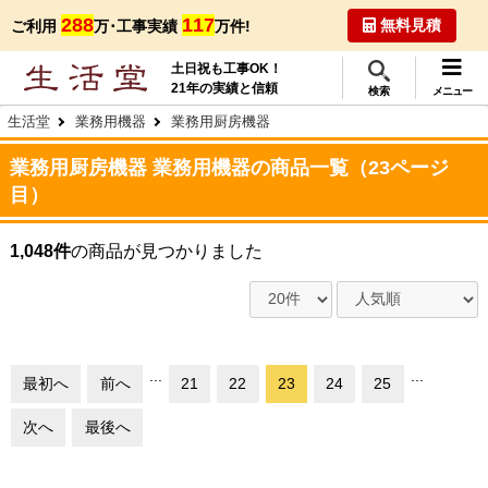
288
117
無料見積
ご利用
万･工事実績
万件!
土日祝も工事OK！
21年の実績と信頼
検索
メニュー
生活堂
業務用機器
業務用厨房機器
業務用厨房機器 業務用機器の商品一覧（23ページ
目）
1,048件
の商品が見つかりました
...
...
最初へ
前へ
21
22
23
24
25
次へ
最後へ