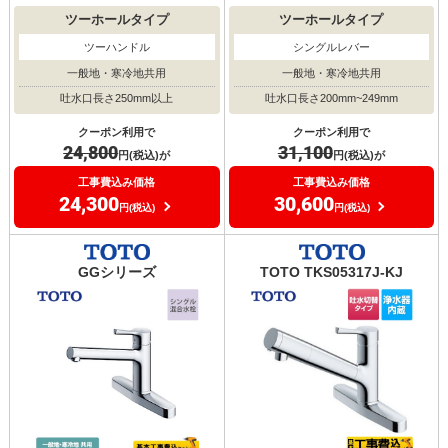
ツーホールタイプ
ツーホールタイプ
ツーハンドル
シングルレバー
一般地・寒冷地共用
一般地・寒冷地共用
吐水口長さ250mm以上
吐水口長さ200mm~249mm
クーポン利用で
クーポン利用で
24,800
31,100
円(税込)が
円(税込)が
工事費込み価格
工事費込み価格
24,300
30,600
円(税込)
円(税込)
GGシリーズ
TOTO TKS05317J-KJ