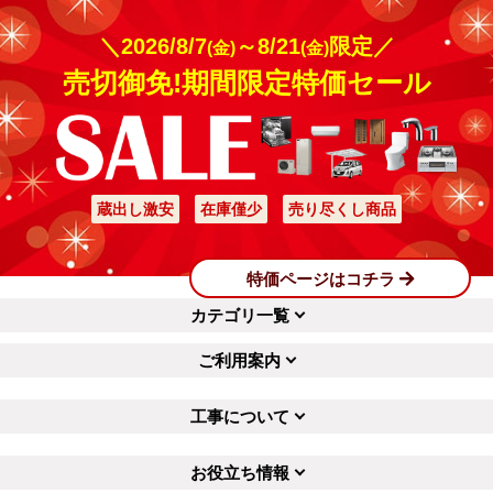
＼2026/8/7
～8/21
限定／
(金)
(金)
売切御免!期間限定特価セール
蔵出し激安
在庫僅少
売り尽くし商品
特価ページはコチラ
カテゴリ一覧
ご利用案内
工事について
お役立ち情報