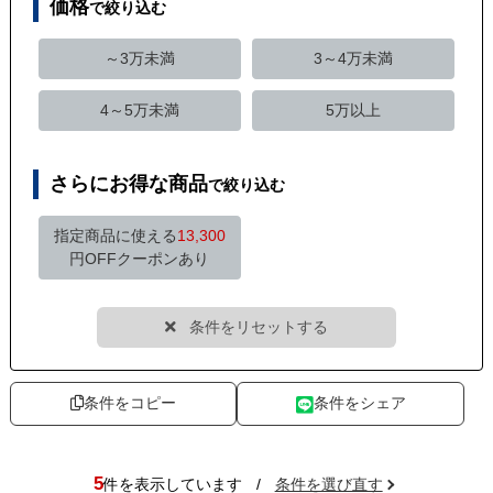
価格
で絞り込む
～3万未満
3～4万未満
4～5万未満
5万以上
さらにお得な商品
で絞り込む
指定商品に使える
13,300
円OFFクーポンあり
条件をリセットする
条件をコピー
条件をシェア
5
件を表示しています
/
条件を選び直す