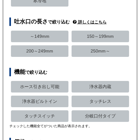
寒冷地
吐水口の長さ
で絞り込む
詳しくはこちら
～149mm
150～199mm
200～249mm
250mm～
機能
で絞り込む
ホース引き出し可能
浄水器内蔵
浄水器ビルトイン
タッチレス
タッチスイッチ
分岐口付タイプ
チェックした機能全てがついた商品が表示されます。