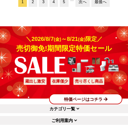
1
2
3
4
5
次へ
最後へ
＼2026/8/7
～8/21
限定／
(金)
(金)
売切御免!期間限定特価セール
蔵出し激安
在庫僅少
売り尽くし商品
特価ページはコチラ
カテゴリ一覧
ご利用案内