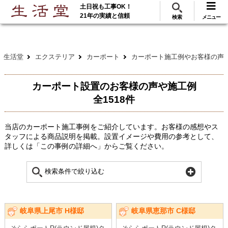
土日祝も工事OK！
288
117
無料見積
ご利用
万･工事実績
万件!
21年の実績と信頼
検索
メニュー
生活堂
エクステリア
カーポート
カーポート施工例やお客様の声
カーポート設置のお客様の声や施工例
全1518件
当店のカーポート施工事例をご紹介しています。お客様の感想やス
タッフによる商品説明を掲載。設置イメージや費用の参考として、
詳しくは「この事例の詳細へ」からご覧ください。
検索条件で絞り込む
岐阜県上尾市 H様邸
岐阜県恵那市 C様邸