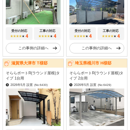
受付の対応
工事の対応
受付の対応
工事の対応
4
4
4
4
★★★★
★
★★★★
★
★★★★
★
★★★★
★
この事例の詳細へ
この事例の詳細へ
滋賀県大津市 T様邸
埼玉県桶川市 H様邸
そららポートR(ラウンド屋根)タ
そららポートR(ラウンド屋根)タ
イプ 1台用
イプ 2台用
2026年5月 設置
2026年5月 設置
(No:6430)
(No:6429)