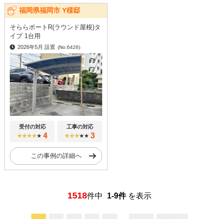
福岡県福岡市 Y様邸
そららポートR(ラウンド屋根)タ
イプ 1台用
2026年5月 設置
(No:6426)
受付の対応
工事の対応
4
3
★★★★
★
★★★
★★
この事例の詳細へ
1518
件中
1
-
9
件
を表示
...