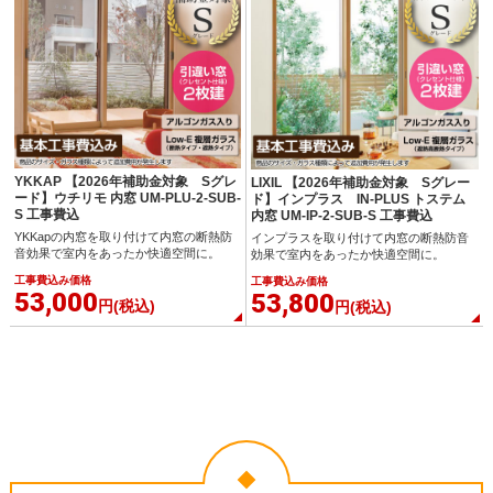
YKKAP 【2026年補助金対象 Sグレ
LIXIL 【2026年補助金対象 Sグレー
ード】ウチリモ 内窓 UM-PLU-2-SUB-
ド】インプラス IN-PLUS トステム
S 工事費込
内窓 UM-IP-2-SUB-S 工事費込
YKKapの内窓を取り付けて内窓の断熱防
インプラスを取り付けて内窓の断熱防音
音効果で室内をあったか快適空間に。
効果で室内をあったか快適空間に。
工事費込み価格
工事費込み価格
53,000
53,800
円(税込)
円(税込)