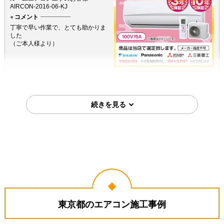
AIRCON-2016-06-KJ
コメント
丁寧で早い作業で、とても助かりま
した
（ご本人様より）
5
3
★★★★★
★★★☆☆
工事満足度
受注満足度
購入の決め手
サイトが見やすかった
価格が安かった
工事に安心感を感じた
2026年8月5日
東京都足立区
コメント
これまでのエアコン取り付け業者の
東京都のエアコン施工事例
なかで 1番丁寧に施工してもらえた
（ご本人様より）