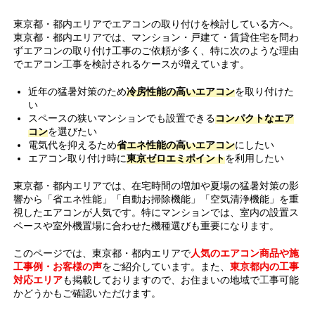
東京都・都内エリアでエアコンの取り付けを検討している方へ。
東京都・都内エリアでは、マンション・戸建て・賃貸住宅を問わ
ずエアコンの取り付け工事のご依頼が多く、特に次のような理由
でエアコン工事を検討されるケースが増えています。
近年の猛暑対策のため
冷房性能の高いエアコン
を取り付けた
い
スペースの狭いマンションでも設置できる
コンパクトなエア
コン
を選びたい
電気代を抑えるため
省エネ性能の高いエアコン
にしたい
エアコン取り付け時に
東京ゼロエミポイント
を利用したい
東京都・都内エリアでは、在宅時間の増加や夏場の猛暑対策の影
響から「省エネ性能」「自動お掃除機能」「空気清浄機能」を重
視したエアコンが人気です。特にマンションでは、室内の設置ス
ペースや室外機置場に合わせた機種選びも重要になります。
このページでは、東京都・都内エリアで
人気のエアコン商品や施
工事例・お客様の声
をご紹介しています。また、
東京都内の工事
対応エリア
も掲載しておりますので、お住まいの地域で工事可能
かどうかもご確認いただけます。