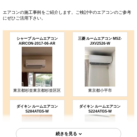
5
5
★★★★★
★★★★★
工事満足度
受注満足度
エアコンの施工事例をご紹介します。ご検討中のエアコンのご参考
購入の決め手
にぜひご活用下さい。
工事に安心感を感じた
シャープ ルームエアコン
三菱 ルームエアコン MSZ-
2026年8月4日
AIRCON-2017-06-AR
JXV2526-W
東京都世田谷区
ルームエアコン工事のお客様
AIRCON-06-H25CM
コメント
狭い空間での作業費に10000円払っ
たが、3月のエアコン工事は同じ狭い
空間で、3000円だった。こういう違
いは良いとは言…
東京都杉並東京都杉並区区
東京都小平市
（ご本人様より）
4
4
★★★★☆
★★★★☆
工事満足度
受注満足度
ダイキン ルームエアコン
ダイキン ルームエアコン
S284ATGS-W
S224ATGS-W
購入の決め手
商品選定がしやすかった
価格が安かった
在庫があった