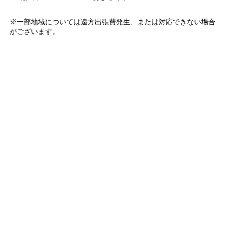
※一部地域については遠方出張費発生、または対応できない場合
がございます。
東京以外の対応地域はこちら
＼2026/7/31
～8/7
限定／
(金)
(金)
売切御免!期間限定特価セール