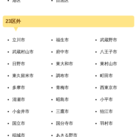
港区
目黒区
23区外
立川市
福生市
武蔵野市
武蔵村山市
府中市
八王子市
日野市
東大和市
東村山市
東久留米市
調布市
町田市
多摩市
青梅市
西東京市
清瀬市
昭島市
小平市
小金井市
三鷹市
狛江市
国立市
国分寺市
羽村市
稲城市
あきる野市