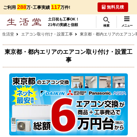
288
117
無料見積
ご利用
万･工事実績
万件!
土日祝も工事OK！
21年の実績と信頼
検索
メニュー
生活堂
エアコン取り付け・設置工事
東京都・都内エリアのエアコン
東京都・都内エリアのエアコン取り付け・設置工
事