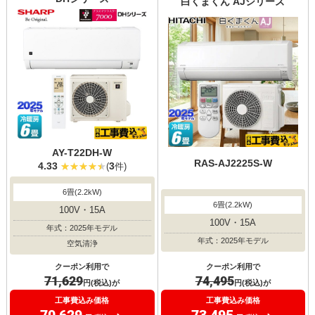
白くまくん AJシリーズ
AY-T22DH-W
RAS-AJ2225S-W
4.33
3
(
件)
6畳(2.2kW)
6畳(2.2kW)
100V・15A
100V・15A
年式：2025年モデル
年式：2025年モデル
空気清浄
クーポン利用で
クーポン利用で
74,495
71,629
円(税込)が
円(税込)が
工事費込み価格
工事費込み価格