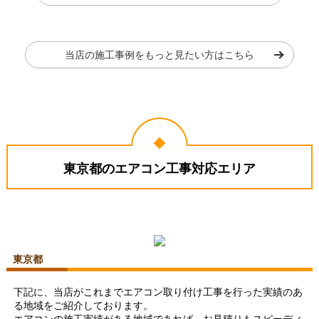
2026年8月3日
東京都府中市
コメント
東京都町田市
東京都小平市
当店の施工事例をもっと見たい方はこちら
丁寧に仕事をされていました。分か
りやすかったです。
（ご本人様より）
東芝 ルームエアコン RAS-
日立 ルームエアコン RAS-
2515TM-W
XJ4026D-W
4
5
★★★★☆
★★★★★
工事満足度
受注満足度
購入の決め手
価格が安かった
レビューの評価が良かった
東京都のエアコン工事対応エリア
お客様の声をもっと見る
東京都杉並区
東京都小金井市
工事実績をもっと見る
東京都
下記に、当店がこれまでエアコン取り付け工事を行った実績のあ
る地域をご紹介しております。
エアコンの施工実績がある地域であれば、お見積りもスピーディ