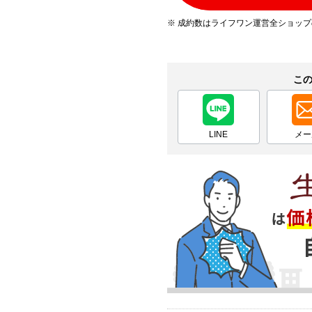
※ 成約数はライフワン運営全ショッ
こ
LINE
メー