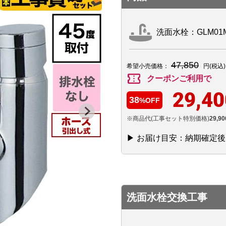
洗面水栓：GLM01M
47,850
希望小売価格：
円(税込)
confirmation_number
クーポンご利用で
29,40
38
%OFF
※商品代(工事セット特別価格)
29,90
▶ お届け目安：納期確定
洗面水栓交換工事