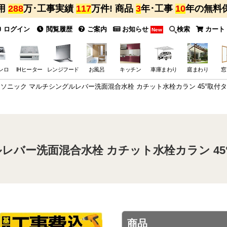
用
288
万･工事実績
117
万件! 商品
3
年･工事
10
年の無料
ログイン
閲覧履歴
ご案内
お知らせ
検索
カート
New
ンロ
IHヒーター
レンジフード
お風呂
キッチン
車庫まわり
庭まわり
窓
ソニック マルチシングルレバー洗面混合水栓 カチット水栓カラン 45°取付タイプ
バー洗面混合水栓 カチット水栓カラン 45°取
商品