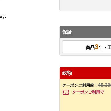
保証
3
商品
年・
総額
45,30
クーポンご利用前：
confirmation_number
クーポンご利用で