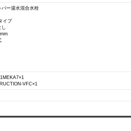
レバー湯水混合水栓
タイプ
なし
mm
式
MEKA7×1
UCTION-VFC×1