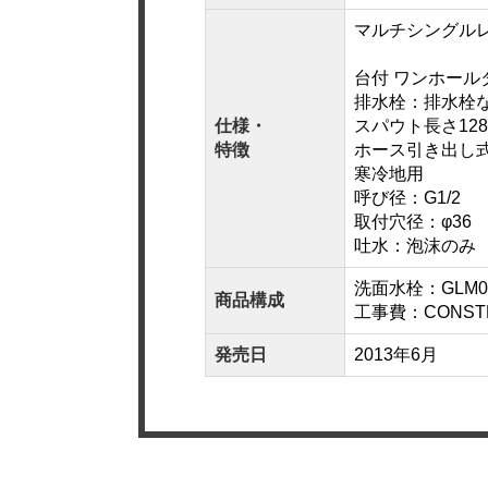
マルチシングル
台付 ワンホール
排水栓：排水栓
仕様・
スパウト長さ128
特徴
ホース引き出し
寒冷地用
呼び径：G1/2
取付穴径：φ36
吐水：泡沫のみ
洗面水栓：GLM01
商品構成
工事費：CONSTR
発売日
2013年6月