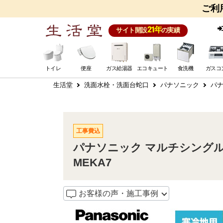
ご利
21年
サイト開設
の実績
トイレ
便座
ガス給湯器
エコキュート
食洗機
ガスコ
生活堂
洗面水栓・洗面台蛇口
パナソニック
パナ
工事費込
パナソニック マルチシングルレ
MEKA7
お客様の声・施工事例