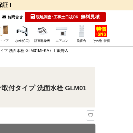
保証！
無料見積
お問合せ
現地調査･工事
土日祝OK!
・ドア
水栓(蛇口)
浴室乾燥機
エアコン
洗面台
その他･特価
 洗面水栓 GLM01MEKA7 工事費込
付タイプ 洗面水栓 GLM01