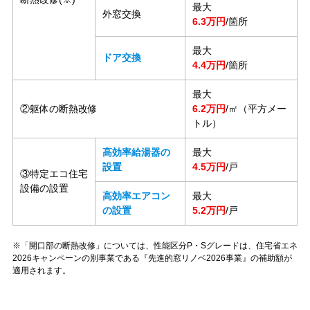
最大
外窓交換
6.3万円
/箇所
最大
ドア交換
4.4万円
/箇所
最大
②躯体の断熱改修
6.2万円
/㎡（平方メー
トル）
高効率給湯器の
最大
設置
4.5万円
/戸
③特定エコ住宅
設備の設置
高効率エアコン
最大
の設置
5.2万円
/戸
※「開口部の断熱改修」については、性能区分P・Sグレードは、住宅省エネ
2026キャンペーンの別事業である『先進的窓リノベ2026事業』の補助額が
適用されます。