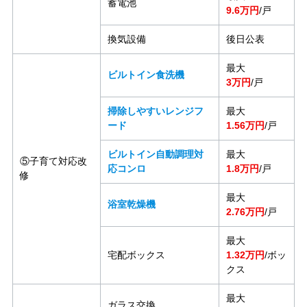
蓄電池
9.6万円
/戸
換気設備
後日公表
最大
ビルトイン食洗機
3万円
/戸
掃除しやすいレンジフ
最大
ード
1.56万円
/戸
ビルトイン自動調理対
最大
⑤子育て対応改
応コンロ
1.8万円
/戸
修
最大
浴室乾燥機
2.76万円
/戸
最大
宅配ボックス
1.32万円
/ボッ
クス
最大
ガラス交換