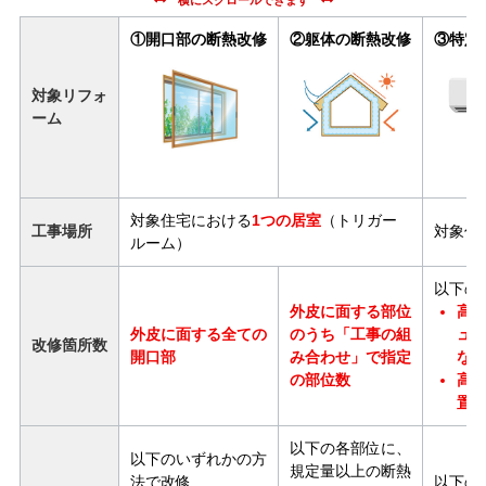
①開口部の断熱改修
②躯体の断熱改修
③特定
対象リフォ
ーム
対象住宅における
1つの居室
（トリガー
工事場所
対象住
ルーム）
以下の
外皮に面する部位
高
外皮に面する全ての
のうち「工事の組
ュ
改修箇所数
開口部
み合わせ」で指定
など
の部位数
高
置：
以下の各部位に、
以下のいずれかの方
規定量以上の断熱
法で改修
以下の