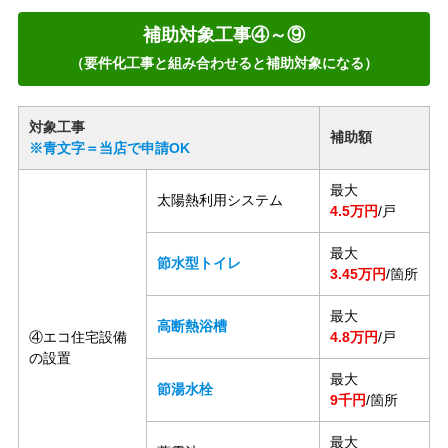
補助対象工事④～⑨
（要件化工事と組み合わせると補助対象になる）
対象工事
補助額
※青文字＝当店で申請OK
最大
太陽熱利用システム
4.5万円
/戸
最大
節水型トイレ
3.45万円
/箇所
最大
高断熱浴槽
④エコ住宅設備
4.8万円
/戸
の設置
最大
節湯水栓
9千円
/箇所
最大