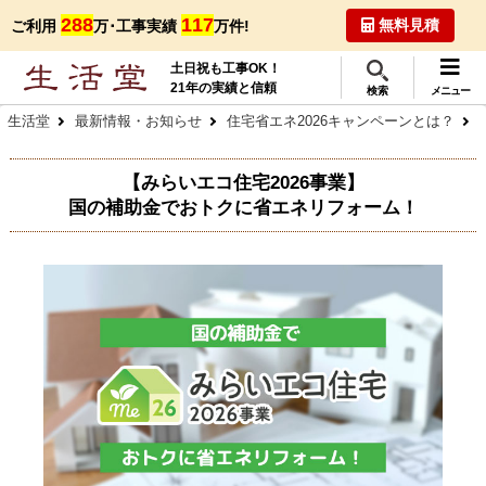
288
117
無料見積
ご利用
万･工事実績
万件!
土日祝も工事OK！
21年の実績と信頼
検索
メニュー
生活堂
最新情報・お知らせ
住宅省エネ2026キャンペーンとは？
【みらいエコ住宅2026事業】
国の補助金でおトクに省エネリフォーム！