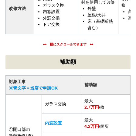
材を使用して改修
ガラス交換
修
改修方法
外壁
内窓設置
高
屋根/天井
外窓交換
高
床（基礎断熱
ドア交換
含む）
補助額
対象工事
補助額
※青文字＝当店で申請OK
最大
ガラス交換
2.7万円
/枚
最大
内窓設置
4.2万円
/箇所
①開口部の
断熱改修(※)