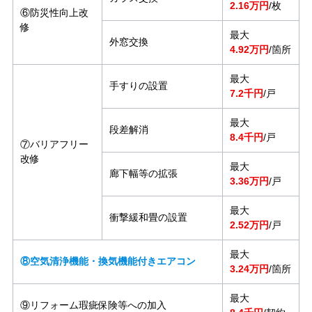
2.16万円
/枚
⑥防災性向上改
修
最大
外窓交換
4.92万円
/箇所
最大
手すりの設置
7.2千円
/戸
最大
段差解消
8.4千円
/戸
⑦バリアフリー
改修
最大
廊下幅等の拡張
3.36万円
/戸
最大
衝撃緩和畳の設置
2.52万円
/戸
最大
⑧空気清浄機能・換気機能付きエアコン
3.24万円
/箇所
最大
⑨リフォーム瑕疵保険等への加入