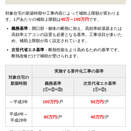
対象住宅の新築時期や工事内容によって補助上限額が変わりま
す。1戸あたりの補助上限額は
40万～100万円
です。
義務基準
：開口部・躯体の断熱に加え、高効率給湯器または
高効率エアコンの設置も必要となる基準。工事項目が多いた
め、補助上限額が高く設定されています。
次世代省エネ基準
：断熱性能をより高めるための基準です。
断熱改修だけで補助が受けられます。
実施する要件化工事の基準
対象住宅の
新築時期
義務基準
次世代省エネ基準
(①+②+③)
(①+②)
～平成3年
100万円
/戸
50万円
/戸
平成4年～
80万円
/戸
40万円
/戸
平成28年