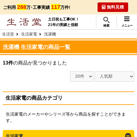
288
117
無料見積
ご利用
万･工事実績
万件!
土日祝も工事OK！
21年の実績と信頼
検索
メニュー
生活堂
生活家電
洗濯機
洗濯機 生活家電の商品一覧
13件
の商品が見つかりました
生活家電の商品カテゴリ
生活家電のメーカーやシリーズ等から商品を探すことができま
す。
生活家電