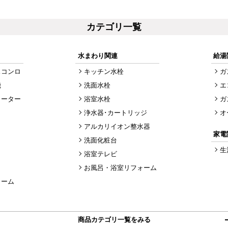
カテゴリ一覧
水まわり関連
給湯
スコンロ
キッチン水栓
ガ
機
洗面水栓
エ
ヒーター
浴室水栓
ガ
浄水器･カートリッジ
オ
アルカリイオン整水器
家電
洗面化粧台
生
浴室テレビ
お風呂・浴室リフォーム
ォーム
商品カテゴリ一覧をみる