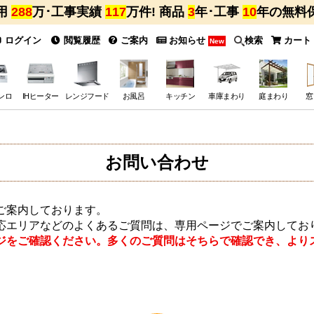
用
288
万･工事実績
117
万件! 商品
3
年･工事
10
年の無料
ログイン
閲覧履歴
ご案内
お知らせ
検索
カート
New
ンロ
IHヒーター
レンジフード
お風呂
キッチン
車庫まわり
庭まわり
窓
お問い合わせ
ご案内しております。
応エリアなどのよくあるご質問は、専用ページでご案内してお
ジをご確認ください。多くのご質問はそちらで確認でき、より