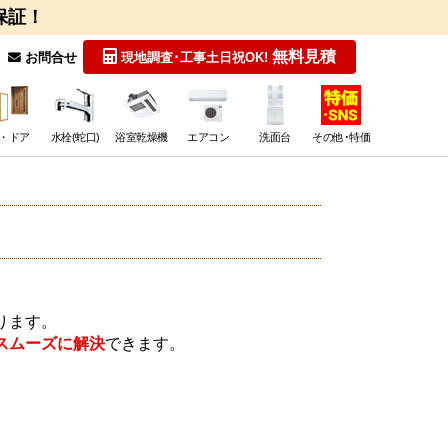
保証！
無料見積
お問合せ
現地調査･工事
土日祝OK!
・ドア
水栓(蛇口)
浴室乾燥機
エアコン
洗面台
その他･特価
ります。
スムーズに解決
できます。