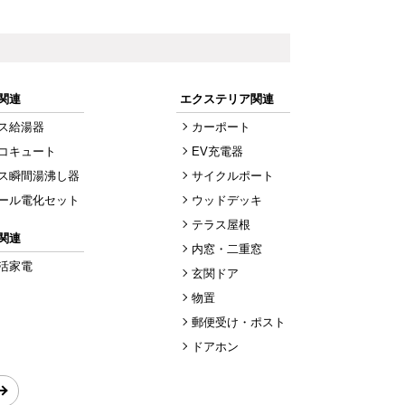
関連
エクステリア関連
ス給湯器
カーポート
コキュート
EV充電器
ス瞬間湯沸し器
サイクルポート
ール電化セット
ウッドデッキ
テラス屋根
関連
内窓・二重窓
活家電
玄関ドア
物置
郵便受け・ポスト
ドアホン