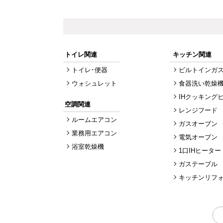
トイレ関連
キッチン関連
トイレ･便器
ビルトインガ
ウォシュレット
食器洗い乾燥
IHクッキング
空調関連
レンジフード
ルームエアコン
ガスオーブン
業務用エアコン
電気オーブン
浴室乾燥機
1口IHヒーター
ガステーブル
キッチンリフ