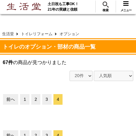
土日祝も工事OK！
288
117
無料見積
ご利用
万･工事実績
万件!
21年の実績と信頼
検索
メニュー
生活堂
トイレリフォーム
オプション
トイレのオプション・部材の商品一覧
67件
の商品が見つかりました
前へ
1
2
3
4
前へ
1
2
3
4