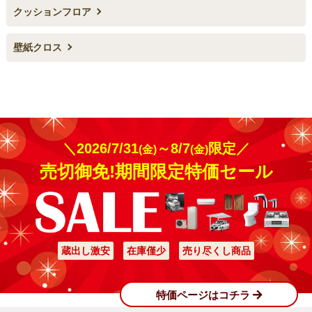
クッションフロア
壁紙クロス
＼2026/7/31
～8/7
限定／
(金)
(金)
売切御免!期間限定特価セール
蔵出し激安
在庫僅少
売り尽くし商品
特価ページはコチラ