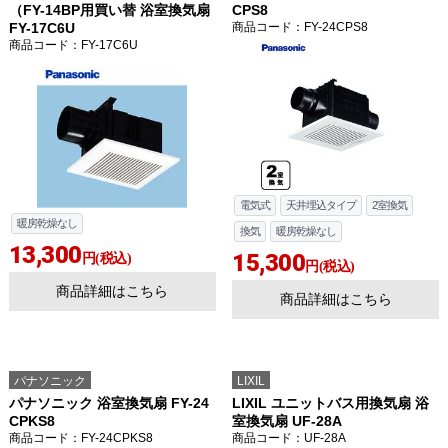
（FY-14BP用買い替 浴室換気扇
CPS8
FY-17C6U
商品コード
：FY-24CPS8
商品コード
：FY-17C6U
電気式
天井埋込タイプ
2室換気
暖房乾燥なし
換気
暖房乾燥なし
13,300
15,300
円(税込)
円(税込)
商品詳細はこちら
商品詳細はこちら
パナソニック
LIXIL
お買い物を続ける
カートへ進む
パナソニック 浴室換気扇 FY-24
LIXIL ユニットバス用換気扇 浴
CPKS8
室換気扇 UF-28A
商品コード
：FY-24CPKS8
商品コード
：UF-28A