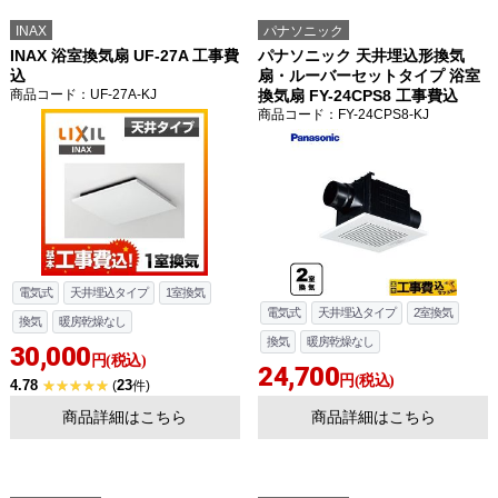
INAX
パナソニック
INAX 浴室換気扇 UF-27A 工事費
パナソニック 天井埋込形換気
込
扇・ルーバーセットタイプ 浴室
商品コード
：UF-27A-KJ
換気扇 FY-24CPS8 工事費込
商品コード
：FY-24CPS8-KJ
電気式
天井埋込タイプ
1室換気
電気式
天井埋込タイプ
2室換気
換気
暖房乾燥なし
換気
暖房乾燥なし
30,000
円(税込)
24,700
円(税込)
4.78
23
(
件)
商品詳細はこちら
商品詳細はこちら