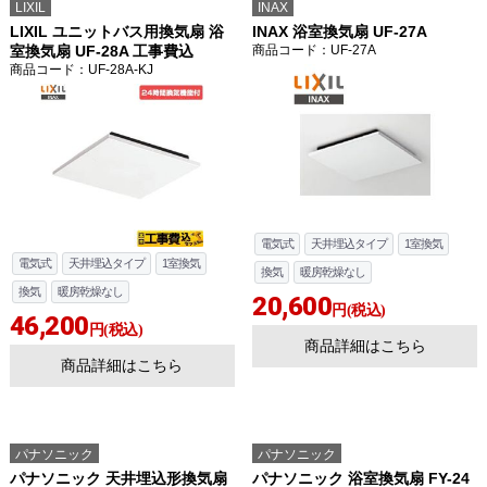
LIXIL
INAX
LIXIL ユニットバス用換気扇 浴
INAX 浴室換気扇 UF-27A
室換気扇 UF-28A 工事費込
商品コード
：UF-27A
商品コード
：UF-28A-KJ
電気式
天井埋込タイプ
1室換気
電気式
天井埋込タイプ
1室換気
換気
暖房乾燥なし
換気
暖房乾燥なし
20,600
円(税込)
46,200
円(税込)
商品詳細はこちら
商品詳細はこちら
パナソニック
パナソニック
パナソニック 天井埋込形換気扇
パナソニック 浴室換気扇 FY-24