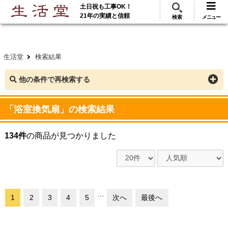
土日祝も工事OK！
288
117
無料見積
ご利用
万･工事実績
万件!
21年の実績と信頼
検索
メニュー
生活堂
検索結果
他の条件で再検索する
「浴室換気扇」の検索結果
134件
の商品が見つかりました
...
1
2
3
4
5
次へ
最後へ