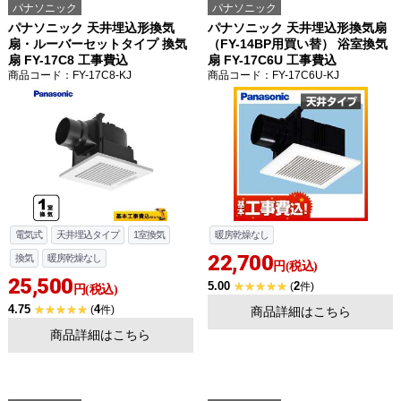
パナソニック
パナソニック
パナソニック 天井埋込形換気
パナソニック 天井埋込形換気扇
扇・ルーバーセットタイプ 換気
（FY-14BP用買い替） 浴室換気
扇 FY-17C8 工事費込
扇 FY-17C6U 工事費込
商品コード
：FY-17C8-KJ
商品コード
：FY-17C6U-KJ
電気式
天井埋込タイプ
1室換気
暖房乾燥なし
22,700
換気
暖房乾燥なし
円(税込)
25,500
5.00
2
(
件)
円(税込)
4.75
4
(
件)
商品詳細はこちら
商品詳細はこちら