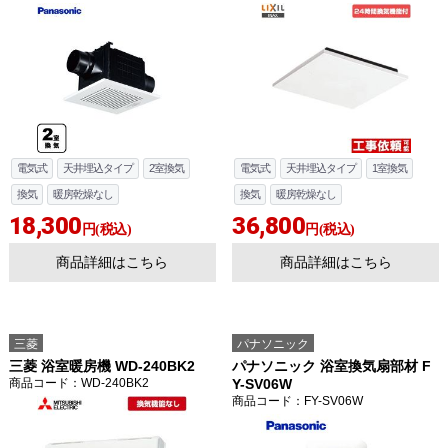
電気式
天井埋込タイプ
2室換気
電気式
天井埋込タイプ
1室換気
換気
暖房乾燥なし
換気
暖房乾燥なし
18,300
36,800
円(税込)
円(税込)
商品詳細はこちら
商品詳細はこちら
三菱
パナソニック
三菱 浴室暖房機 WD-240BK2
パナソニック 浴室換気扇部材 F
商品コード
：WD-240BK2
Y-SV06W
商品コード
：FY-SV06W