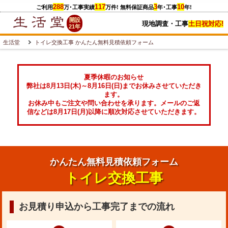
288
117
3
10
ご利用
万
･工事実績
万件
! 無料保証商品
年･工事
年!
開設
現地調査・工事
土日祝対応!
21年
生活堂
トイレ交換工事 かんたん無料見積依頼フォーム
夏季休暇のお知らせ
弊社は8月13日(木)～8月16日(日)までお休みさせていただき
ます。
お休み中もご注文や問い合わせを承ります。メールのご返
信などは8月17日(月)以降に順次対応させていただきます。
かんたん無料見積依頼フォーム
トイレ交換工事
お見積り申込から工事完了までの流れ