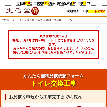
288
117
3
10
ご利用
万
･工事実績
万件
! 無料保証商品
年･工事
年!
開設
現地調査・工事
土日祝対応!
21年
生活堂
トイレ交換工事 かんたん無料見積依頼フォーム
夏季休暇のお知らせ
弊社は8月13日(木)～8月16日(日)までお休みさせていただき
ます。
お休み中もご注文や問い合わせを承ります。メールのご返
信などは8月17日(月)以降に順次対応させていただきます。
かんたん無料見積依頼フォーム
トイレ交換工事
お見積り申込から工事完了までの流れ