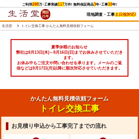
288
117
3
10
ご利用
万
･工事実績
万件
! 無料保証商品
年･工事
年!
開設
現地調査・工事
土日祝対応!
21年
生活堂
トイレ交換工事 かんたん無料見積依頼フォーム
夏季休暇のお知らせ
弊社は8月13日(木)～8月16日(日)までお休みさせていただき
ます。
お休み中もご注文や問い合わせを承ります。メールのご返
信などは8月17日(月)以降に順次対応させていただきます。
かんたん無料見積依頼フォーム
トイレ交換工事
お見積り申込から工事完了までの流れ