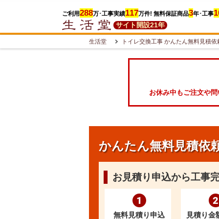
288
117
3
1
ご利用
万
･工事実績
万件
! 無料保証商品
年･工事
サイト開設
21年
生活堂
トイレ交換工事 かんたん無料見積依
お休み中もご注文や問
かんたん無料見積依
お見積り申込から工事
1
2
無料見積り申込
見積り金