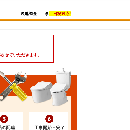
現地調査・工事
土日祝対応!
応させていただきます。
5
6
品の配達
工事開始・完了