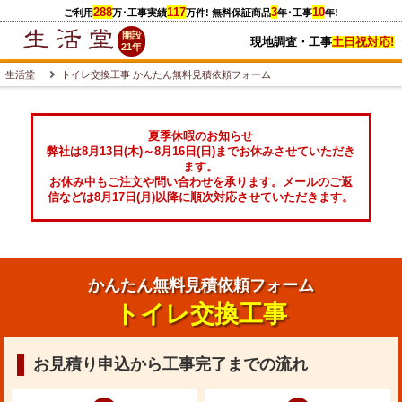
288
117
3
10
ご利用
万
･工事実績
万件
! 無料保証商品
年･工事
年!
開設
現地調査・工事
土日祝対応!
21年
生活堂
トイレ交換工事 かんたん無料見積依頼フォーム
夏季休暇のお知らせ
弊社は8月13日(木)～8月16日(日)までお休みさせていただき
ます。
お休み中もご注文や問い合わせを承ります。メールのご返
信などは8月17日(月)以降に順次対応させていただきます。
かんたん無料見積依頼フォーム
トイレ交換工事
お見積り申込から工事完了までの流れ