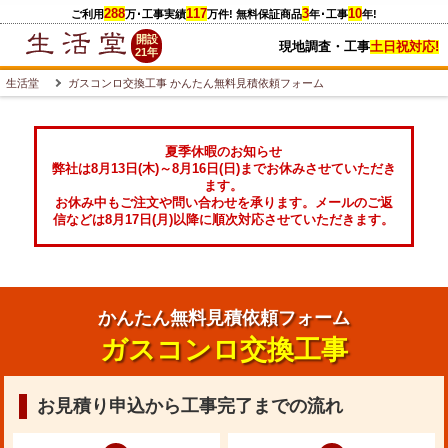
288
117
3
10
ご利用
万
･工事実績
万件
! 無料保証商品
年･工事
年!
開設
現地調査・工事
土日祝対応!
21年
生活堂
ガスコンロ交換工事 かんたん無料見積依頼フォーム
夏季休暇のお知らせ
弊社は8月13日(木)～8月16日(日)までお休みさせていただき
ます。
お休み中もご注文や問い合わせを承ります。メールのご返
信などは8月17日(月)以降に順次対応させていただきます。
かんたん無料見積依頼フォーム
ガスコンロ交換工事
お見積り申込から工事完了までの流れ