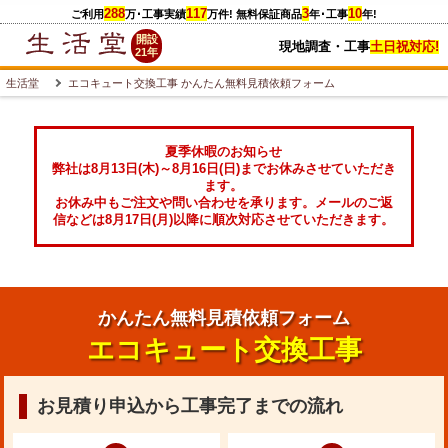
288
117
3
10
ご利用
万
･工事実績
万件
! 無料保証商品
年･工事
年!
開設
現地調査・工事
土日祝対応!
21年
生活堂
エコキュート交換工事 かんたん無料見積依頼フォーム
夏季休暇のお知らせ
弊社は8月13日(木)～8月16日(日)までお休みさせていただき
ます。
お休み中もご注文や問い合わせを承ります。メールのご返
信などは8月17日(月)以降に順次対応させていただきます。
かんたん無料見積依頼フォーム
エコキュート交換工事
お見積り申込から工事完了までの流れ