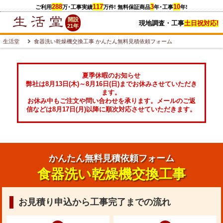
288
117
3
10
ご利用
万
･工事実績
万件
! 無料保証商品
年･工事
年!
開設
現地調査・工事
土日祝対応!
21年
生活堂
食器洗い乾燥機交換工事 かんたん無料見積依頼フォーム
夏季休暇のお知らせ
弊社は8月13日(木)～8月16日(日)までお休みさせていただき
ます。
お休み中もご注文や問い合わせを承ります。メールのご返
信などは8月17日(月)以降に順次対応させていただきます。
かんたん無料見積依頼フォーム
食器洗い乾燥機交換工事
お見積り申込から工事完了までの流れ