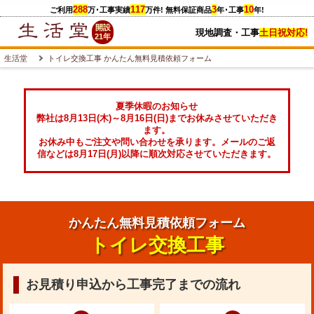
288
117
3
10
ご利用
万
･工事実績
万件
! 無料保証商品
年･工事
年!
開設
現地調査・工事
土日祝対応!
21年
生活堂
トイレ交換工事 かんたん無料見積依頼フォーム
夏季休暇のお知らせ
弊社は8月13日(木)～8月16日(日)までお休みさせていただき
ます。
お休み中もご注文や問い合わせを承ります。メールのご返
信などは8月17日(月)以降に順次対応させていただきます。
かんたん無料見積依頼フォーム
トイレ交換工事
お見積り申込から工事完了までの流れ